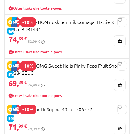
Ostes lisaks ühe toote e-poes
-10%
OUR GENERATION nukk lemmikloomaga, Hattie &
Bella, BD31494
E-HIND
74,
69 €
82,99 €
Ostes lisaks ühe toote e-poes
-10%
LOL Surprise OMG Sweet Nails Pinky Pops Fruit Shop,
503842EUC
E-HIND
69,
29 €
76,99 €
Ostes lisaks ühe toote e-poes
-10%
BABY BORN nukk Sophia 43cm, 706572
E-HIND
71,
99 €
79,99 €