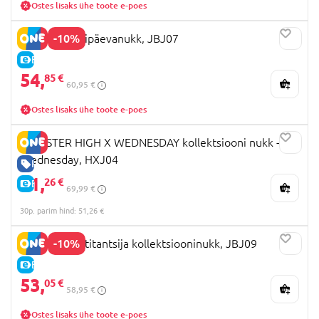
Ostes lisaks ühe toote e-poes
-10%
BARBIE sünnipäevanukk, JBJ07
E-HIND
54,
85 €
60,95 €
Ostes lisaks ühe toote e-poes
MONSTER HIGH X WEDNESDAY kollektsiooni nukk -
Wednesday, HXJ04
HEA HIND
51,
26 €
E-HIND
69,99 €
30p. parim hind: 51,26 €
-10%
BARBIE balletitantsija kollektsiooninukk, JBJ09
E-HIND
53,
05 €
58,95 €
Ostes lisaks ühe toote e-poes