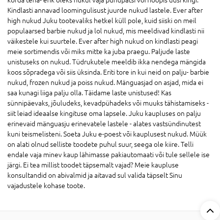
Kindlasti annavad loomingulisust juurde nukud lastele. Ever after
high nukud Juku tootevaliks hetkel küll pole, kuid siiski on meil
populaarsed barbie nukud ja lol nukud, mis meeldivad kindlasti nii
väikestele kui suurtele. Ever after high nukud on kindlasti peagi
meie sortimendis või miks mitte ka juba praegu. Paljude laste
unistuseks on nukud. Tüdrukutele meeldib ikka nendega mängida
koos sõpradega või siis üksinda. Eriti tore in kui neid on palju- barbie
nukud, frozen nukud ja poiss nukud. Mänguasjad on asjad, mida ei
saa kunagi liiga palju olla. Täidame laste unistused! Kas
sünnipäevaks, jõuludeks, kevadpühadeks või muuks tähistamiseks -
siit leiad ideaalse kingituse oma lapsele. Juku kaupluses on palju
erinevaid mänguasju erinevatele lastele - alates vastsündinutest
kuni teismelisteni. Soeta Juku e-poest või kauplusest nukud. Müük
on alati olnud selliste toodete puhul suur, seega ole kiire. Telli
endale vaja minev kaup lähimasse pakiautomaati või tule sellele ise
järgi. Ei tea millist toodet täpsemalt vajad? Meie kaupluse
konsultandid on abivalmid ja aitavad sul valida täpselt Sinu
vajadustele kohase toote.