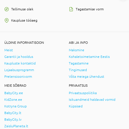
Tellimuse olek
Tagastamise vorm
Kaupluse tööaeg
ÜLDINE INFORMATISOON
ABI JA INFO
Meist
Maksmine
Garantii ja hooldus
Kohaletoimetamine Eestis
Kaupluste kontaktid
Tagastamine
Lojaalsusprogramm
Tingimused
Pretensioonivorm
Võta meiega ühendust
MEIE SÕBRAD
PRIVAATSUS
BabyCity.ee
Privaatsuspoliitika
KidZone.ee
Isikuandmeid haldavad vormid
Kotryna Group
Küpsised
BabyCity.lt
BabyCity.lv
ZaisluPlaneta.lt