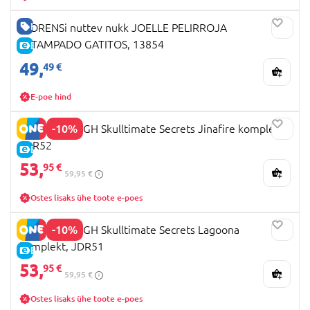
HEA HIND
LLORENSi nuttev nukk JOELLE PELIRROJA
ESTAMPADO GATITOS, 13854
E-HIND
49,
49 €
E-poe hind
-10%
MONSTER HIGH Skulltimate Secrets Jinafire komplekt,
JDR52
E-HIND
53,
95 €
59,95 €
Ostes lisaks ühe toote e-poes
-10%
MONSTER HIGH Skulltimate Secrets Lagoona
komplekt, JDR51
E-HIND
53,
95 €
59,95 €
Ostes lisaks ühe toote e-poes