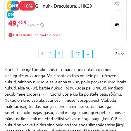
-10%
MONSTER HIGH nukk Draculaura, JHK29
E-HIND
49,
45 €
54,95 €
Ostes lisaks ühe toote e-poes
1
2
3
...
27
→
24
Kindlasti on iga tüdruku unistus omada enda nukumaja koos
igasuguste nukkudega. Meie tootevalikus on neid palju: frozen
nukud, rainbow nukud, elsa ja anna nukud, polly pocket nukud, bratz
nukud, elsa nukud, barbie nukud, lol nukud ja palju muud. Kindlasti
pakub meie tootevalik nii tüdrukutele kui ka poistele palju rõõmu.
Nukud on kindlasti üks suur osa inimese lapsepõlvest. Võibolla
mäletad isegi kuidas mängisid enda parimate sõbrannadega
isetehtud nukumajas igasuguseid mänge, muidugi ei jäeta ka poisse
mängust ilma, ehk mäletad sellist vahvat mängu nagu „kodu“. Elsa
nukud on vahvalt riides ning neid on tore enda silmanägemise järgi
korda teha- ehk oleks nukul vaja punupatsi või hoopis uusi kingi.