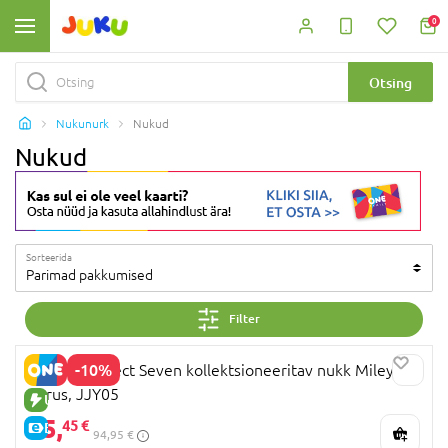
0
Otsing
Nukunurk
Nukud
Nukud
Sorteerida
Parimad pakkumised
Filter
-10%
BARBIE Project Seven kollektsioneeritav nukk Miley
Cyrus, JJY05
UUS TOODE
85,
45 €
E-HIND
94,95 €