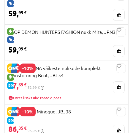
AINULT VEEBIS
59,
99 €
UUS TOODE
KPOP DEMON HUNTERS FASHION nukk Mira, JRN36
AINULT VEEBIS
59,
99 €
-10%
DISNEY MOANA väikeste nukkude komplekt
Transforming Boat, JBT54
UUS TOODE
47,
69 €
E-HIND
52,99 €
Ostes lisaks ühe toote e-poes
-10%
BARBIE Kylie Minogue, JBJ38
E-HIND
86,
35 €
95,95 €