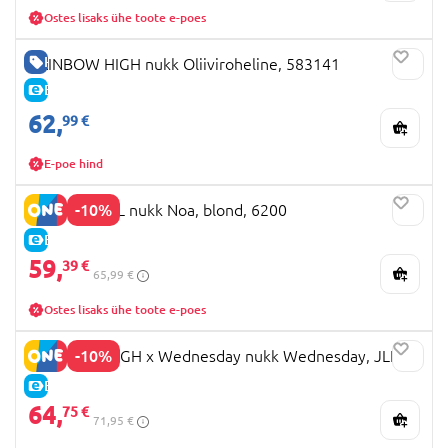
Ostes lisaks ühe toote e-poes
HEA HIND
RAINBOW HIGH nukk Oliiviroheline, 583141
E-HIND
62,
99 €
E-poe hind
-10%
NINES D'ONIL nukk Noa, blond, 6200
E-HIND
59,
39 €
65,99 €
Ostes lisaks ühe toote e-poes
-10%
MONSTER HIGH x Wednesday nukk Wednesday, JLK99
E-HIND
64,
75 €
71,95 €