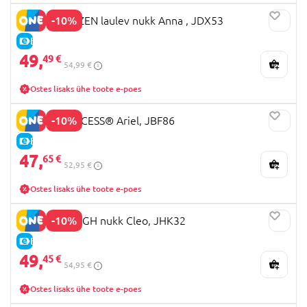
-10%
DISNEY FROZEN laulev nukk Anna , JDX53
E-HIND
49,
49 €
54,99 €
Ostes lisaks ühe toote e-poes
-10%
DISNEY PRINCESS® Ariel, JBF86
E-HIND
47,
65 €
52,95 €
Ostes lisaks ühe toote e-poes
-10%
MONSTER HIGH nukk Cleo, JHK32
E-HIND
49,
45 €
54,95 €
Ostes lisaks ühe toote e-poes