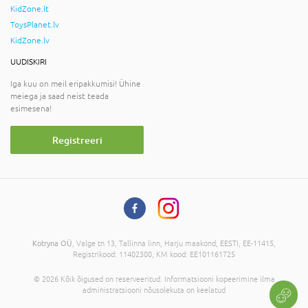
KidZone.lt
ToysPlanet.lv
KidZone.lv
UUDISKIRI
Iga kuu on meil eripakkumisi! Ühine
meiega ja saad neist teada
esimesena!
Registreeri
Kotryna OÜ
, Valge tn 13, Tallinna linn, Harju maakond, EESTI, EE-11415,
Registrikood: 11402300, KM kood: EE101161725
© 2026 Kõik õigused on reserveeritud. Informatsiooni kopeerimine ilma
administratsiooni nõusolekuta on keelatud