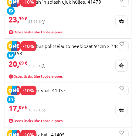
-10%
BESTWAY flash 'n splash ujuk hüljes, 41479
E-HIND
23,
39 €
25,99 €
Ostes lisaks ühe toote e-poes
-10%
BESTWAY Lõbus politseiauto beebipaat 97cm x 74cm,
34153
E-HIND
20,
69 €
22,99 €
Ostes lisaks ühe toote e-poes
-10%
BESTWAY ujuk vaal, 41037
E-HIND
17,
09 €
18,99 €
Ostes lisaks ühe toote e-poes
-10%
BESTWAY ujuk hai , 41405