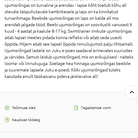
ujumisrõngas on turvaline ja arendav - lapse kõht toetub kõhu all
olevale täispuhutavale kambrikesele ja laps on ka kinnitatud
turvarihmaga. Beebide ujumisrõngas on laps on kalde all mis
arendab jalgade tööd. Beebi ujumisrõngas on soovituslik vanusest 6
kuud - 4 aastat ja kaalule 8-17 kg. Swimtrainer imikute ujumisrõngas
aitab lapsel meeles pidada konna refleksi või aitab seda uuesti
õppida. Hiljem aitab see lapsel õppida rinnuliujumist palju lihtsamalt.
Ujumisrõngad lastele on Juku e-poes saadaval erinevates suurustes
ja värvides. Samuti leidub ujumisrõngaid, mis on erikujulised - näiteks
looma- või linnukujuga. Soetage hea hinnaga ujumisrõngas beebile
ja suuremale lapsele Juku e-poest. Kõiki ujumisrõngaid tuleks
kasutada ainult täiskasvanu pideva järelevalve all!
Tellimuse olek
Tagastamise vorm
Kaupluse tööaeg