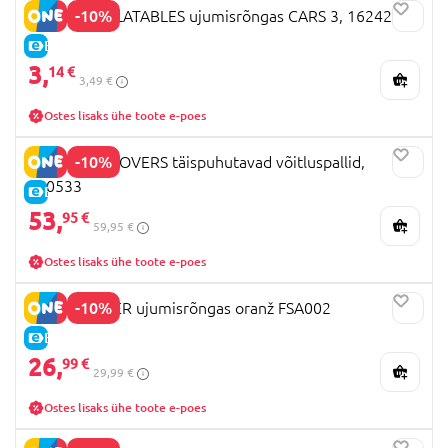
-10%
MONDO INFLATABLES ujumisrõngas CARS 3, 16242
E-HIND
3,
14 €
3,49 €
Ostes lisaks ühe toote e-poes
-10%
DO U PLAY ROVERS täispuhutavad võitluspallid,
850533
E-HIND
53,
95 €
59,95 €
Ostes lisaks ühe toote e-poes
-10%
SWIMTRAINER ujumisrõngas oranž FSA002
E-HIND
26,
99 €
29,99 €
Ostes lisaks ühe toote e-poes