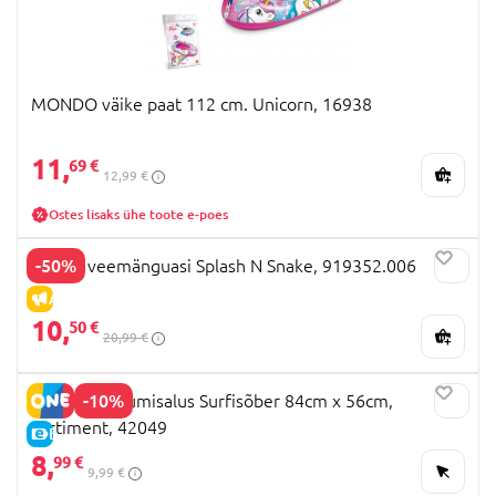
MONDO väike paat 112 cm. Unicorn, 16938
11,
69 €
12,99 €
Ostes lisaks ühe toote e-poes
-50%
WAHU veemänguasi Splash N Snake, 919352.006
ALLAHINDLUS
10,
50 €
20,99 €
-10%
BESTWAY ujumisalus Surfisõber 84cm x 56cm,
sortiment, 42049
E-HIND
8,
99 €
9,99 €