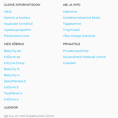
ÜLDINE INFORMATISOON
ABI JA INFO
Meist
Maksmine
Garantii ja hooldus
Kohaletoimetamine Eestis
Kaupluste kontaktid
Tagastamine
Lojaalsusprogramm
Tingimused
Pretensioonivorm
Võta meiega ühendust
MEIE SÕBRAD
PRIVAATSUS
BabyCity.ee
Privaatsuspoliitika
KidZone.ee
Isikuandmeid haldavad vormid
Kotryna Group
Küpsised
BabyCity.lt
BabyCity.lv
ZaisluPlaneta.lt
KidZone.lt
ToysPlanet.lv
KidZone.lv
UUDISKIRI
Iga kuu on meil eripakkumisi! Ühine