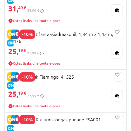
E-HIND
31,
49 €
34,99 €
Ostes lisaks ühe toote e-poes
-10%
BESTWAY Sõit fantaasiadraakonil, 1,34 m x 1,42 m,
41476
E-HIND
25,
19 €
27,99 €
Ostes lisaks ühe toote e-poes
-10%
BESTWAY ujuk Flamingo, 41525
E-HIND
25,
19 €
27,99 €
Ostes lisaks ühe toote e-poes
-10%
SWIMTRAINER ujumisrõngas punane FSA001
E-HIND