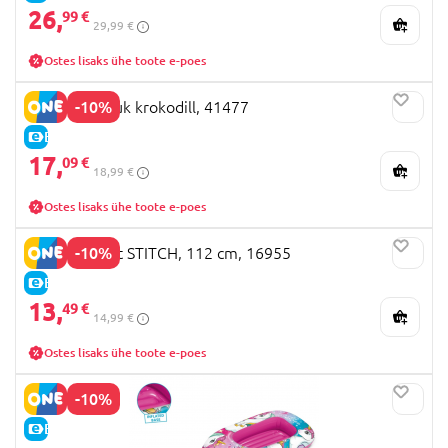
26,
99 €
29,99 €
Ostes lisaks ühe toote e-poes
-10%
BESTWAY ujuk krokodill, 41477
E-HIND
17,
09 €
18,99 €
Ostes lisaks ühe toote e-poes
-10%
MONDO paat STITCH, 112 cm, 16955
E-HIND
13,
49 €
14,99 €
Ostes lisaks ühe toote e-poes
-10%
E-HIND