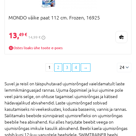
MONDO väike paat 112 cm. Frozen, 16925
13,
49 €
14,99 €
Ostes lisaks ühe toote e-poes
1
2
3
4
→
24
Suvel ja reisil on täispuhutavad ujumisrõngad vaieldamatult laste
lemmikmänguasjad rannas. Ujuma õppimisel ja kui ujumine pole
veel päris selge, on ohtuse tagamisel ujumisrõngas ja kätised
hädavajalikud abivahendid. Laste ujumisrõngad sobivad
kasutamiseks nii veekeskustes, koduaia basseinis, vannis ja rannas.
Säilitamaks beebide sünnipärast ujumisrefleksi on ujumisrõngas
beebile hea abivahend. Kui alles harjutate beebit veega on
ujumisrõngas imikule kasulik abivahend. Beebi kaela ujumisrõngas
sobib kuni 12-kuu vanustele beebidele. SWIMTRAINER beebi