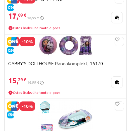
E-HIND
17,
09 €
18,99 €
Ostes lisaks ühe toote e-poes
-10%
E-HIND
GABBY'S DOLLHOUSE Rannakomplekt, 16170
15,
29 €
16,99 €
Ostes lisaks ühe toote e-poes
-10%
E-HIND