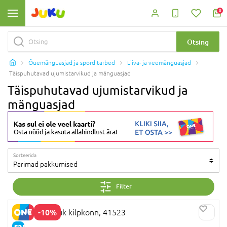
0
Otsing
Õuemänguasjad ja sporditarbed
Liiva- ja veemänguasjad
Täispuhutavad ujumistarvikud ja mänguasjad
Täispuhutavad ujumistarvikud ja
mänguasjad
Sorteerida
Parimad pakkumised
Filter
-10%
BESTWAY ujuk kilpkonn, 41523