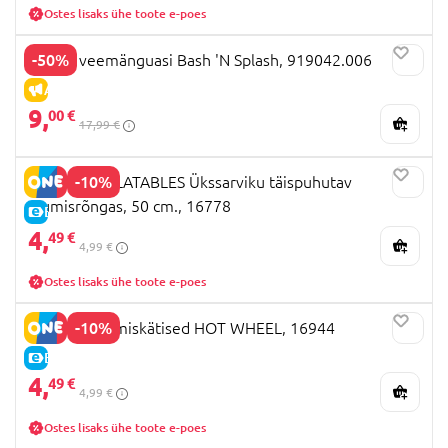
Ostes lisaks ühe toote e-poes
-50%
WAHU veemänguasi Bash 'N Splash, 919042.006
ALLAHINDLUS
9,
00 €
17,99 €
-10%
MONDO INFLATABLES Ükssarviku täispuhutav
ujumisrõngas, 50 cm., 16778
E-HIND
4,
49 €
4,99 €
Ostes lisaks ühe toote e-poes
-10%
MONDO ujumiskätised HOT WHEEL, 16944
E-HIND
4,
49 €
4,99 €
Ostes lisaks ühe toote e-poes