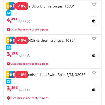
-10%
MONDO LADY BUG Ujumisrõngas, 16831
E-HIND
4,
49 €
4,99 €
Ostes lisaks ühe toote e-poes
-10%
MONDO AVENGERS Ujumisrõngas, 16304
E-HIND
3,
59 €
3,99 €
Ostes lisaks ühe toote e-poes
-10%
BESTWAY ujumiskätised Swim Safe, S/M, 32033
E-HIND
3,
59 €
3,99 €
Ostes lisaks ühe toote e-poes