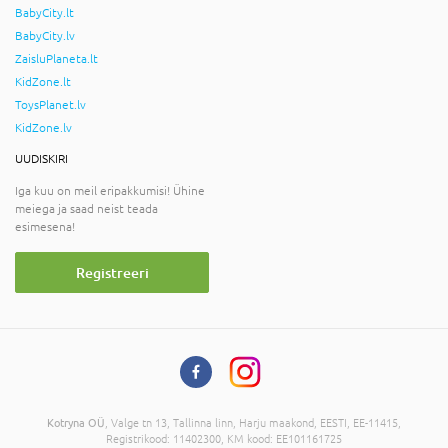
BabyCity.lt
BabyCity.lv
ZaisluPlaneta.lt
KidZone.lt
ToysPlanet.lv
KidZone.lv
UUDISKIRI
Iga kuu on meil eripakkumisi! Ühine
meiega ja saad neist teada
esimesena!
Registreeri
Kotryna OÜ
, Valge tn 13, Tallinna linn, Harju maakond, EESTI, EE-11415,
Registrikood: 11402300, KM kood: EE101161725