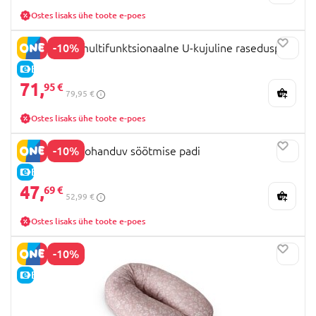
Ostes lisaks ühe toote e-poes
-10%
MOMCOZY multifunktsionaalne U-kujuline raseduspadi
E-HIND
71,
95 €
79,95 €
Ostes lisaks ühe toote e-poes
-10%
MOMCOZY kohanduv söötmise padi
E-HIND
47,
69 €
52,99 €
Ostes lisaks ühe toote e-poes
-10%
E-HIND