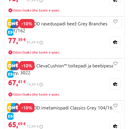
81,99 €
Ostes lisaks ühe toote e-poes
-10%
MOTHERHOOD raseduspadi beež Grey Branches
001/162
E-HIND
77,
39 €
85,99 €
Ostes lisaks ühe toote e-poes
-10%
CLEVAMAMA ClevaCushion™ toitepadi ja beebipesa
Grey, 3022
E-HIND
67,
41 €
74,90 €
Ostes lisaks ühe toote e-poes
-10%
MOTHERHOOD imetamispadi Classics Grey 104/162
E-HIND
65,
69 €
72,99 €