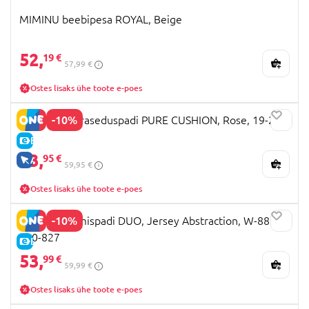
MIMINU beebipesa ROYAL, Beige
52,
19 €
57,99 €
Ostes lisaks ühe toote e-poes
-10%
MARKLAND raseduspadi PURE CUSHION, Rose, 19-23R
E-HIND
53,
95 €
AINULT VEEBIS
59,95 €
Ostes lisaks ühe toote e-poes
-10%
CEBA imetamispadi DUO, Jersey Abstraction, W-885-
000-827
E-HIND
53,
99 €
59,99 €
Ostes lisaks ühe toote e-poes