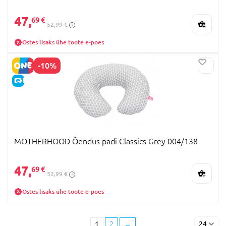
47,
69 €
52,99 €
Ostes lisaks ühe toote e-poes
-10%
E-HIND
MOTHERHOOD Õendus padi Classics Grey 004/138
47,
69 €
52,99 €
Ostes lisaks ühe toote e-poes
1
2
→
24