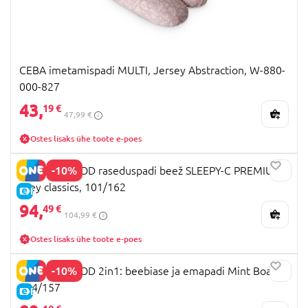
CEBA imetamispadi MULTI, Jersey Abstraction, W-880-
000-827
43,
19 €
47,99 €
Ostes lisaks ühe toote e-poes
-10%
MOTHERHOOD raseduspadi beež SLEEPY-C PREMIUM,
grey classics, 101/162
E-HIND
94,
49 €
104,99 €
Ostes lisaks ühe toote e-poes
-10%
MOTHERHOOD 2in1: beebiase ja emapadi Mint Boats
054/157
E-HIND