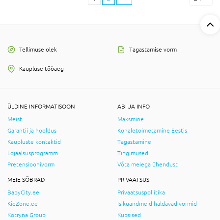
Tellimuse olek
Tagastamise vorm
Kaupluse tööaeg
ÜLDINE INFORMATISOON
ABI JA INFO
Meist
Maksmine
Garantii ja hooldus
Kohaletoimetamine Eestis
Kaupluste kontaktid
Tagastamine
Lojaalsusprogramm
Tingimused
Pretensioonivorm
Võta meiega ühendust
MEIE SÕBRAD
PRIVAATSUS
BabyCity.ee
Privaatsuspoliitika
KidZone.ee
Isikuandmeid haldavad vormid
Kotryna Group
Küpsised