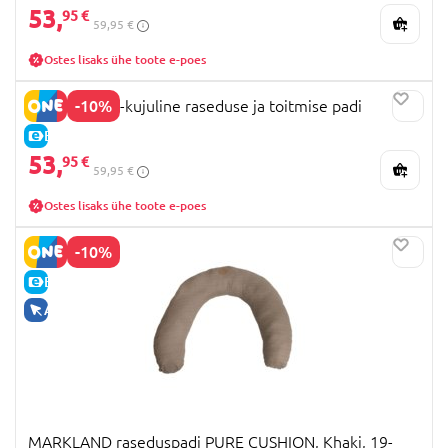
53,
95 €
59,95 €
Ostes lisaks ühe toote e-poes
-10%
MOMCOZY J-kujuline raseduse ja toitmise padi
E-HIND
53,
95 €
59,95 €
Ostes lisaks ühe toote e-poes
-10%
E-HIND
AINULT VEEBIS
MARKLAND raseduspadi PURE CUSHION, Khaki, 19-