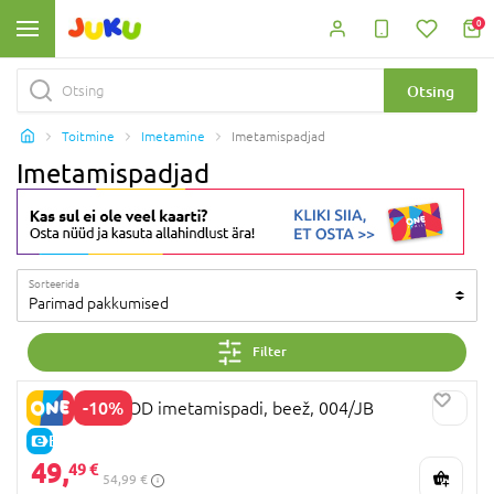
0
Otsing
Toitmine
Imetamine
Imetamispadjad
Imetamispadjad
Sorteerida
Parimad pakkumised
Filter
-10%
MOTHERHOOD imetamispadi, beež, 004/JB
E-HIND
49,
49 €
54,99 €