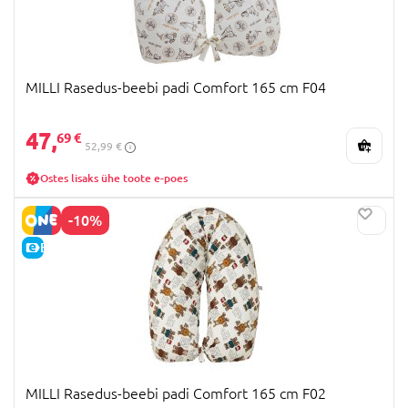
MILLI Rasedus-beebi padi Comfort 165 cm F04
47,
69 €
52,99 €
Ostes lisaks ühe toote e-poes
-10%
E-HIND
MILLI Rasedus-beebi padi Comfort 165 cm F02