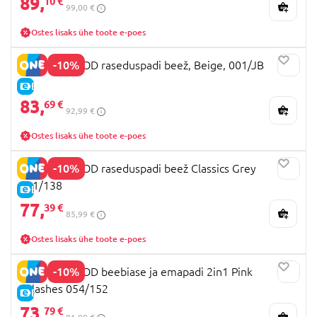
89,
10 €
99,00 €
Ostes lisaks ühe toote e-poes
-10%
MOTHERHOOD raseduspadi beež, Beige, 001/JB
E-HIND
83,
69 €
92,99 €
Ostes lisaks ühe toote e-poes
-10%
MOTHERHOOD raseduspadi beež Classics Grey
001/138
E-HIND
77,
39 €
85,99 €
Ostes lisaks ühe toote e-poes
-10%
MOTHERHOOD beebiase ja emapadi 2in1 Pink
Splashes 054/152
E-HIND
73,
79 €