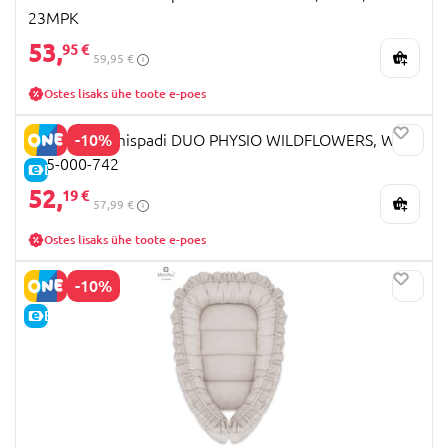
23MPK
53,
95 €
59,95 €
Ostes lisaks ühe toote e-poes
-10%
CEBA imetamispadi DUO PHYSIO WILDFLOWERS, W-
885-000-742
E-HIND
52,
19 €
57,99 €
Ostes lisaks ühe toote e-poes
-10%
E-HIND