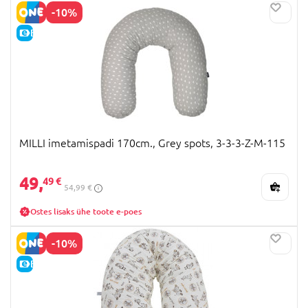
-10%
E-HIND
MILLI imetamispadi 170cm., Grey spots, 3-3-3-Z-M-115
49,
49 €
54,99 €
Ostes lisaks ühe toote e-poes
-10%
E-HIND