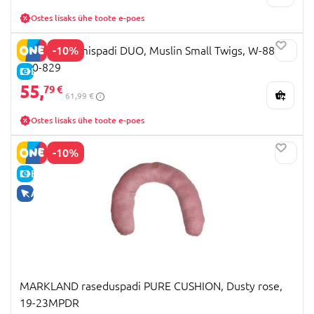
Ostes lisaks ühe toote e-poes
-10%
CEBA imetamispadi DUO, Muslin Small Twigs, W-885-
000-829
E-HIND
55,
79 €
61,99 €
Ostes lisaks ühe toote e-poes
-10%
E-HIND
AINULT VEEBIS
MARKLAND raseduspadi PURE CUSHION, Dusty rose,
19-23MPDR