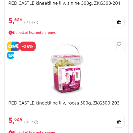
RED CASTLE kineetiline liiv, sinine 500g, ZKG500-201
5,
62 €
7,49 €
Kui ostad lisatoote e-poes
-25%
E-HIND
RED CASTLE kineetiline liiv, roosa 500g, ZKG500-203
5,
62 €
7,49 €
Kui ostad lisatoote e-poes