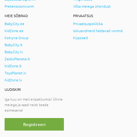
Pretensioonivorm
Võta meiega ühendust
MEIE SÕBRAD
PRIVAATSUS
BabyCity.ee
Privaatsuspoliitika
KidZone.ee
Isikuandmeid haldavad vormid
Kotryna Group
Küpsised
BabyCity.lt
BabyCity.lv
ZaisluPlaneta.lt
KidZone.lt
ToysPlanet.lv
KidZone.lv
UUDISKIRI
Iga kuu on meil eripakkumisi! Ühine
meiega ja saad neist teada
esimesena!
Registreeri