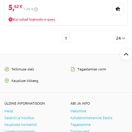
5,
62 €
7,49 €
Kui ostad lisatoote e-poes
1
24
Tellimuse olek
Tagastamise vorm
Kaupluse tööaeg
ÜLDINE INFORMATISOON
ABI JA INFO
Meist
Maksmine
Garantii ja hooldus
Kohaletoimetamine Eestis
Kaupluste kontaktid
Tagastamine
Lojaalsusprogramm
Tingimused