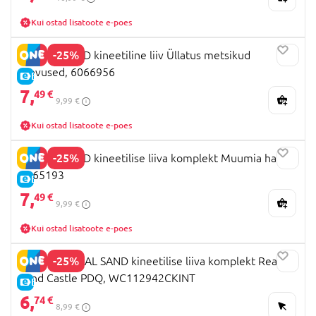
Kui ostad lisatoote e-poes
-25%
KINETIC SAND kineetiline liiv Üllatus metsikud
olevused, 6066956
E-HIND
7,
49 €
9,99 €
Kui ostad lisatoote e-poes
-25%
KINETIC SAND kineetilise liiva komplekt Muumia haud,
6065193
E-HIND
7,
49 €
9,99 €
Kui ostad lisatoote e-poes
-25%
AMAZING REAL SAND kineetilise liiva komplekt Real
Sand Castle PDQ, WC112942CKINT
E-HIND
6,
74 €
8,99 €