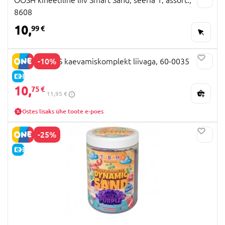
8608
10,
99 €
-10%
HOT WHEELS kaevamiskomplekt liivaga, 60-0035
E-HIND
10,
75 €
11,95 €
Ostes lisaks ühe toote e-poes
-25%
E-HIND