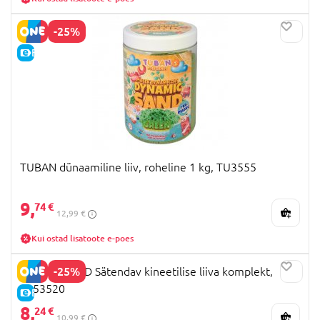
-25%
E-HIND
TUBAN dünaamiline liiv, roheline 1 kg, TU3555
9,
74 €
12,99 €
Kui ostad lisatoote e-poes
-25%
KINETIC SAND Sätendav kineetilise liiva komplekt,
6053520
E-HIND
8,
24 €
10,99 €