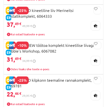
-25%
KINETIC SAND kineetiline liiv Merineitsi
kristallikomplekt, 6064333
E-HIND
37,
49 €
49,99 €
Kui ostad lisatoote e-poes
-10%
RUBBLE & CREW töötoa komplekt kineetilise liivaga
Rubble's Workshop, 6067082
E-HIND
31,
49 €
34,99 €
Ostes lisaks ühe toote e-poes
-25%
KINETIC SAND kilpkonn teemaline rannakomplekt,
6069781
E-HIND
22,
46 €
29,95 €
Kui ostad lisatoote e-poes