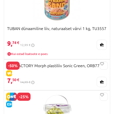
TUBAN dünaamiline liiv, naturaalset värvi 1 kg, TU3557
9,
74 €
12,99 €
Kui ostad lisatoote e-poes
-50%
ORB FACTORY Morph plastiliiv Sonic Green, ORB77280
ALLAHINDLUS
7,
50 €
14,99 €
-25%
E-HIND