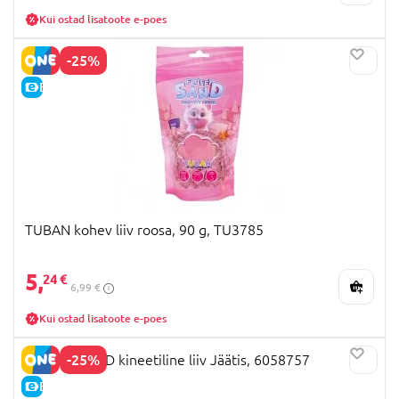
Kui ostad lisatoote e-poes
-25%
E-HIND
TUBAN kohev liiv roosa, 90 g, TU3785
5,
24 €
6,99 €
Kui ostad lisatoote e-poes
-25%
KINETIC SAND kineetiline liiv Jäätis, 6058757
E-HIND