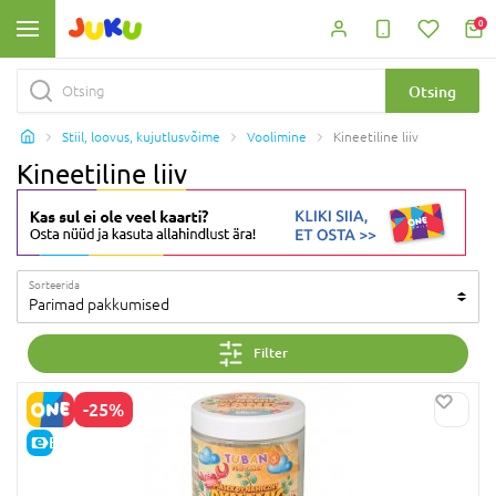
0
Otsing
Stiil, loovus, kujutlusvõime
Voolimine
Kineetiline liiv
Kineetiline liiv
Sorteerida
Parimad pakkumised
Filter
-25%
E-HIND