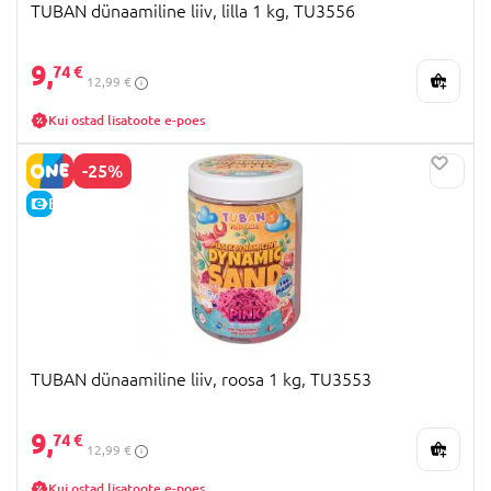
TUBAN dünaamiline liiv, lilla 1 kg, TU3556
9,
74 €
12,99 €
Kui ostad lisatoote e-poes
-25%
E-HIND
TUBAN dünaamiline liiv, roosa 1 kg, TU3553
9,
74 €
12,99 €
Kui ostad lisatoote e-poes