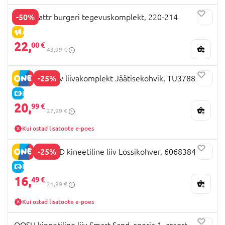
-50%
Mad mattr burgeri tegevuskomplekt, 220-214
ALLAHINDLUS
22,
00 €
43,99 €
-25%
TUBAN kohev liivakomplekt Jäätisekohvik, TU3788
E-HIND
20,
99 €
27,99 €
Kui ostad lisatoote e-poes
-25%
KINETIC SAND kineetiline liiv Lossikohver, 6068384
E-HIND
16,
49 €
21,99 €
Kui ostad lisatoote e-poes
OOSH kineetiline liiv Smart Sand, seeria 1, assort.,