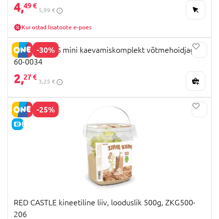
4,
49 €
5,99 €
Kui ostad lisatoote e-poes
-30%
HOT WHEELS mini kaevamiskomplekt võtmehoidjaga,
60-0034
2,
27 €
3,25 €
-25%
E-HIND
RED CASTLE kineetiline liiv, looduslik 500g, ZKG500-
206