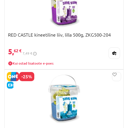
RED CASTLE kineetiline liiv, lilla 500g, ZKG500-204
5,
62 €
7,49 €
Kui ostad lisatoote e-poes
-25%
E-HIND