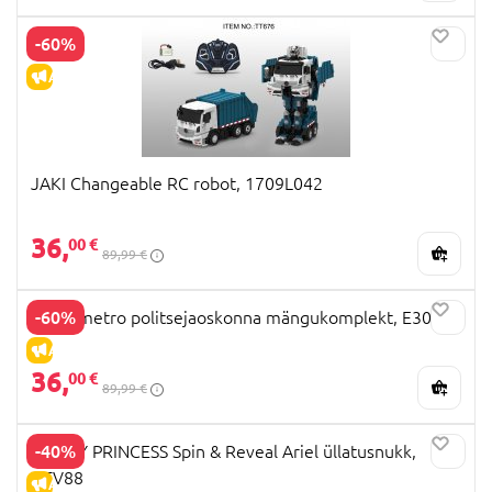
-60%
ALLAHINDLUS
JAKI Changeable RC robot, 1709L042
36,
00 €
89,99 €
-60%
HAPE metro politsejaoskonna mängukomplekt, E3050
ALLAHINDLUS
36,
00 €
89,99 €
-40%
DISNEY PRINCESS Spin & Reveal Ariel üllatusnukk,
HTV88
ALLAHINDLUS