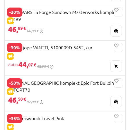
-30%
STAR WARS LS Forge Sundown Masterworks komplekt,
F9499
ALLAHINDLUS
46,
89 €
66,99 €
-30%
REIMA jope VANTTI, 5100009D-5452, cm
ALLAHINDLUS
44,
07 €
62,95 €
-50%
NATIONAL GEOGRAPHIC komplekt Epic Fort Building,
RTFORT70
ALLAHINDLUS
46,
50 €
92,99 €
-35%
MILLI reisivoodi Travel Pink
ALLAHINDLUS