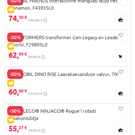
-50%
FURREAL FRIENDS interaktiivne mänguasi Buzz Pet
Cinnamon, F43955L0
ALLAHINDLUS
74,
50 €
149,00 €
-30%
TRANSFORMERS transformer Gen Legacy ev Leader,
assortii, F29895L0
ALLAHINDLUS
62,
99 €
89,99 €
-50%
PLAYMOBIL DINO RISE Laavakaevanduse valvur, 70926
ALLAHINDLUS
60,
00 €
119,99 €
-30%
71843 LEGO® NINJAGO® Rogue'i roboti
draakonisõitja
ALLAHINDLUS
55,
27 €
78,95 €