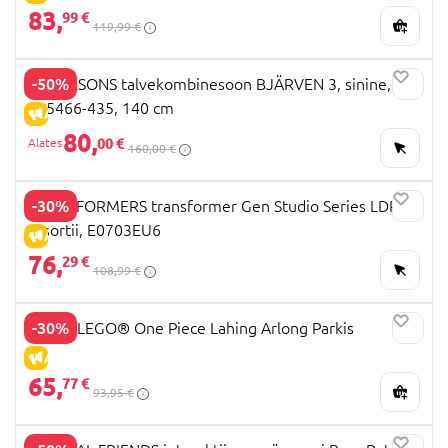
83,
99 €
119,99 €
-50%
DIDRIKSONS talvekombinesoon BJÄRVEN 3, sinine,
505466-435, 140 cm
ALLAHINDLUS
80,
00 €
160,00 €
-30%
TRANSFORMERS transformer Gen Studio Series LDR,
assortii, E0703EU6
ALLAHINDLUS
76,
29 €
108,99 €
-30%
75638 LEGO® One Piece Lahing Arlong Parkis
ALLAHINDLUS
65,
77 €
93,95 €