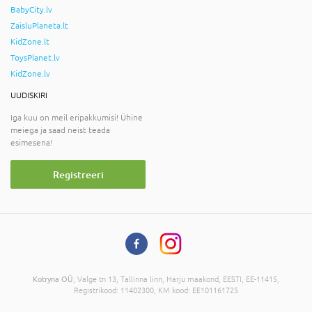
BabyCity.lv
ZaisluPlaneta.lt
KidZone.lt
ToysPlanet.lv
KidZone.lv
UUDISKIRI
Iga kuu on meil eripakkumisi! Ühine
meiega ja saad neist teada
esimesena!
Registreeri
Kotryna OÜ
, Valge tn 13, Tallinna linn, Harju maakond, EESTI, EE-11415,
Registrikood: 11402300, KM kood: EE101161725