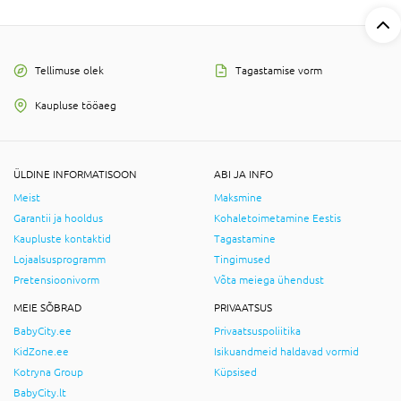
Tellimuse olek
Tagastamise vorm
Kaupluse tööaeg
ÜLDINE INFORMATISOON
ABI JA INFO
Meist
Maksmine
Garantii ja hooldus
Kohaletoimetamine Eestis
Kaupluste kontaktid
Tagastamine
Lojaalsusprogramm
Tingimused
Pretensioonivorm
Võta meiega ühendust
MEIE SÕBRAD
PRIVAATSUS
BabyCity.ee
Privaatsuspoliitika
KidZone.ee
Isikuandmeid haldavad vormid
Kotryna Group
Küpsised
BabyCity.lt