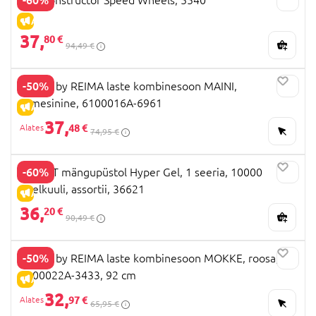
ALLAHINDLUS
37,
80 €
94,49 €
-50%
TUTTA by REIMA laste kombinesoon MAINI,
tumesinine, 6100016A-6961
ALLAHINDLUS
37,
48 €
74,95 €
-60%
X-SHOT mängupüstol Hyper Gel, 1 seeria, 10000
geelkuuli, assortii, 36621
ALLAHINDLUS
36,
20 €
90,49 €
-50%
TUTTA by REIMA laste kombinesoon MOKKE, roosa,
6100022A-3433, 92 cm
ALLAHINDLUS
32,
97 €
65,95 €