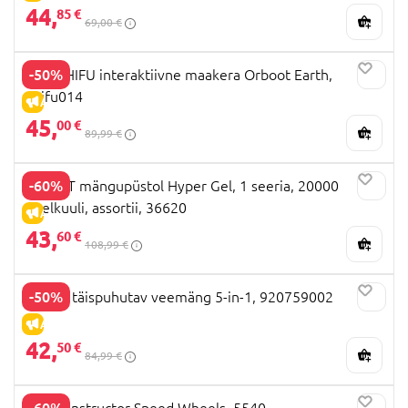
44,
85 €
69,00 €
-50%
PLAYSHIFU interaktiivne maakera Orboot Earth,
Shifu014
ALLAHINDLUS
45,
00 €
89,99 €
-60%
X-SHOT mängupüstol Hyper Gel, 1 seeria, 20000
geelkuuli, assortii, 36620
ALLAHINDLUS
43,
60 €
108,99 €
-50%
WAHU täispuhutav veemäng 5-in-1, 920759002
ALLAHINDLUS
42,
50 €
84,99 €
-60%
LAQ constructor Speed Wheels, 5540