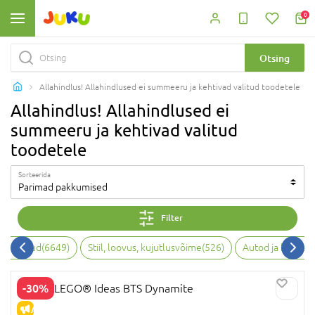
0
Otsing
Allahindlus! Allahindlused ei summeeru ja kehtivad valitud toodetele
Allahindlus! Allahindlused ei
summeeru ja kehtivad valitud
toodetele
Sorteerida
Parimad pakkumised
Filter
a jalanõud
(
6649
)
Stiil, loovus, kujutlusvõime
(
526
)
Autod ja kange
-30%
21339 LEGO® Ideas BTS Dynamite
ALLAHINDLUS