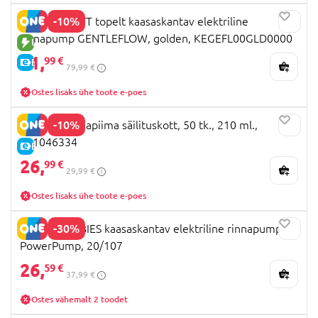
-10%
KINDERKRAFT topelt kaasaskantav elektriline
rinnapump GENTLEFLOW, golden, KEGEFL00GLD0000
UUS TOODE
71,
99 €
E-HIND
79,99 €
Ostes lisaks ühe toote e-poes
-10%
MEDELA rinnapiima säilituskott, 50 tk., 210 ml.,
101046334
E-HIND
26,
99 €
29,99 €
Ostes lisaks ühe toote e-poes
-30%
CANPOL BABIES kaasaskantav elektriline rinnapump
PowerPump, 20/107
26,
59 €
37,99 €
Ostes vähemalt 2 toodet