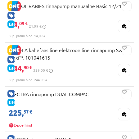
CANPOL BABIES rinnapump manuaalne Basic 12/216
HEA HIND
14,
09 €
E-HIND
21,99 €
30p. parim hind: 14,09 €
MEDELA kahefaasiline elektrooniline rinnapump Swing
Maxi™, 101041615
HEA HIND
244,
90 €
E-HIND
329,00 €
30p. parim hind: 244,90 €
HEA HIND
SPECTRA rinnapump DUAL COMPACT
E-HIND
225,
57 €
E-poe hind
HEA HIND