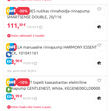
-30%
CANPOL BABIES nutikas rinnahoidja rinnapump
SMARTSENSE DOUBLE, 20/116
111,
30 €
159,00 €
Ostes vähemalt 2 toodet
MEDELA manuaalne rinnapump HARMONY ESSENTIAL
PACK, 101041161
HEA HIND
58,
90 €
E-HIND
79,99 €
30p. parim hind: 58,90 €
-10%
KINDERKRAFT topelt kaasaskantav elektriline
rinnapump GENTLENEST, White, KEGENE00GLD0000
UUS TOODE
80,
99 €
E-HIND
89,99 €
Ostes lisaks ühe toote e-poes