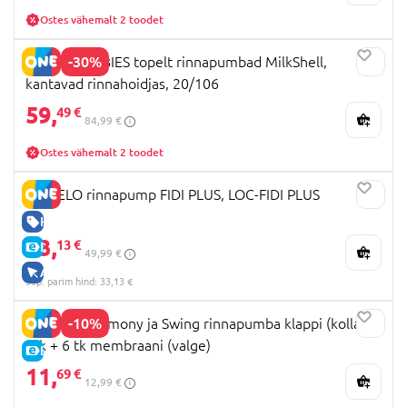
Ostes vähemalt 2 toodet
-30%
CANPOL BABIES topelt rinnapumbad MilkShell,
kantavad rinnahoidjas, 20/106
59,
49 €
84,99 €
Ostes vähemalt 2 toodet
LIONELO rinnapump FIDI PLUS, LOC-FIDI PLUS
HEA HIND
33,
13 €
E-HIND
49,99 €
AINULT VEEBIS
30p. parim hind: 33,13 €
-10%
MEDELA Harmony ja Swing rinnapumba klappi (kollane)
2tk + 6 tk membraani (valge)
E-HIND
11,
69 €
12,99 €