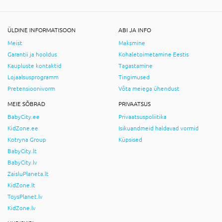
ÜLDINE INFORMATISOON
ABI JA INFO
Meist
Maksmine
Garantii ja hooldus
Kohaletoimetamine Eestis
Kaupluste kontaktid
Tagastamine
Lojaalsusprogramm
Tingimused
Pretensioonivorm
Võta meiega ühendust
MEIE SÕBRAD
PRIVAATSUS
BabyCity.ee
Privaatsuspoliitika
KidZone.ee
Isikuandmeid haldavad vormid
Kotryna Group
Küpsised
BabyCity.lt
BabyCity.lv
ZaisluPlaneta.lt
KidZone.lt
ToysPlanet.lv
KidZone.lv