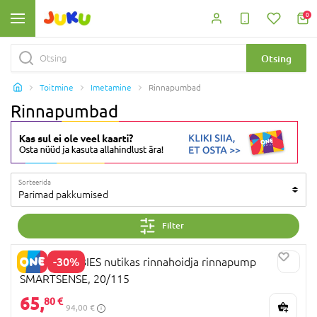
0
Otsing
Toitmine
Imetamine
Rinnapumbad
Rinnapumbad
Sorteerida
Parimad pakkumised
Filter
-30%
CANPOL BABIES nutikas rinnahoidja rinnapump
SMARTSENSE, 20/115
65,
80 €
94,00 €