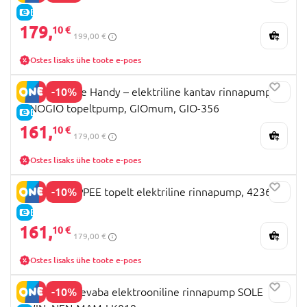
E-HIND
179,
10 €
199,00 €
Ostes lisaks ühe toote e-poes
-10%
INNOGIO Line Handy – elektriline kantav rinnapump
INNOGIO topeltpump, GIOmum, GIO-356
E-HIND
161,
10 €
179,00 €
Ostes lisaks ühe toote e-poes
-10%
TOMMEE TIPPEE topelt elektriline rinnapump, 423698
E-HIND
161,
10 €
179,00 €
Ostes lisaks ühe toote e-poes
-10%
NENO juhtmevaba elektrooniline rinnapump SOLE