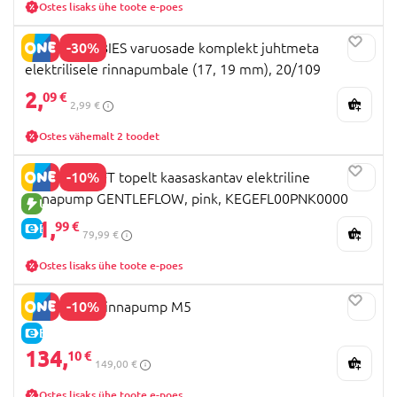
Ostes lisaks ühe toote e-poes
-30%
CANPOL BABIES varuosade komplekt juhtmeta
elektrilisele rinnapumbale (17, 19 mm), 20/109
2,
09 €
2,99 €
Ostes vähemalt 2 toodet
-10%
KINDERKRAFT topelt kaasaskantav elektriline
rinnapump GENTLEFLOW, pink, KEGEFL00PNK0000
UUS TOODE
71,
99 €
E-HIND
79,99 €
Ostes lisaks ühe toote e-poes
-10%
MOMCOZY rinnapump M5
E-HIND
134,
10 €
149,00 €
Ostes lisaks ühe toote e-poes