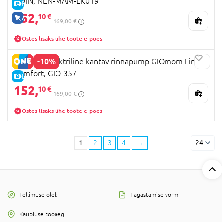
TWIN, NEN-MAM-LK019
E-HIND
152,
10 €
AINULT VEEBIS
169,00 €
Ostes lisaks ühe toote e-poes
-10%
INNOGIO elektriline kantav rinnapump GIOmom Line
Comfort, GIO-357
E-HIND
152,
10 €
169,00 €
Ostes lisaks ühe toote e-poes
1
2
3
4
→
24
Tellimuse olek
Tagastamise vorm
Kaupluse tööaeg