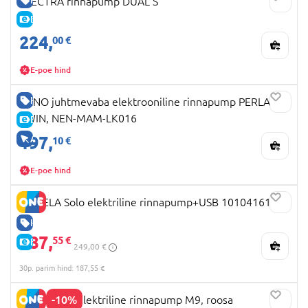
SPECTRA rinnapump DUAL S
E-HIND
224,
00 €
E-poe hind
HEA HIND
NENO juhtmevaba elektrooniline rinnapump PERLA
TWIN, NEN-MAM-LK016
E-HIND
197,
AINULT VEEBIS
10 €
E-poe hind
MEDELA Solo elektriline rinnapump+USB 101041614
HEA HIND
187,
55 €
E-HIND
249,00 €
30p. parim hind: 187,55 €
-10%
MOMCOZY elektriline rinnapump M9, roosa