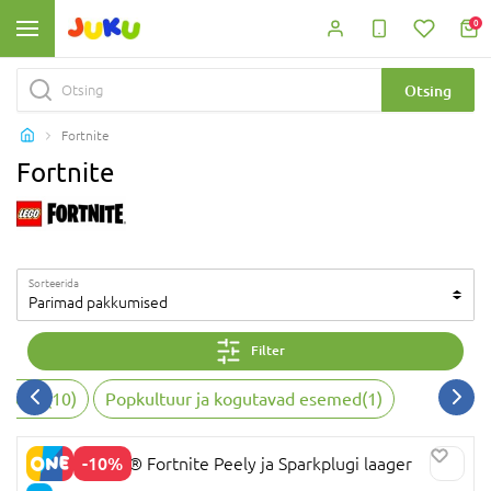
0
Otsing
Fortnite
Fortnite
Sorteerida
Parimad pakkumised
Filter
ktorid
(
10
)
Popkultuur ja kogutavad esemed
(
1
)
-10%
77075 LEGO® Fortnite Peely ja Sparkplugi laager