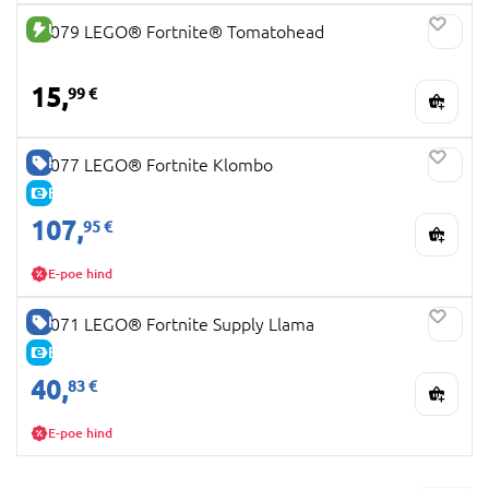
UUS TOODE
77079 LEGO® Fortnite® Tomatohead
15,
99 €
HEA HIND
77077 LEGO® Fortnite Klombo
E-HIND
107,
95 €
E-poe hind
HEA HIND
77071 LEGO® Fortnite Supply Llama
E-HIND
40,
83 €
E-poe hind