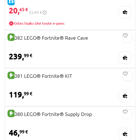
E-HIND
20,
65 €
22,95 €
Ostes lisaks ühe toote e-poes
UUS TOODE
77082 LEGO® Fortnite® Rave Cave
239,
99 €
UUS TOODE
77081 LEGO® Fortnite® KIT
119,
99 €
UUS TOODE
77080 LEGO® Fortnite® Supply Drop
46,
99 €