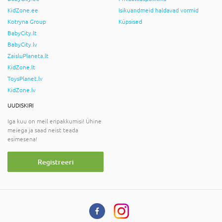
KidZone.ee
Isikuandmeid haldavad vormid
Kotryna Group
Küpsised
BabyCity.lt
BabyCity.lv
ZaisluPlaneta.lt
KidZone.lt
ToysPlanet.lv
KidZone.lv
UUDISKIRI
Iga kuu on meil eripakkumisi! Ühine
meiega ja saad neist teada
esimesena!
Registreeri