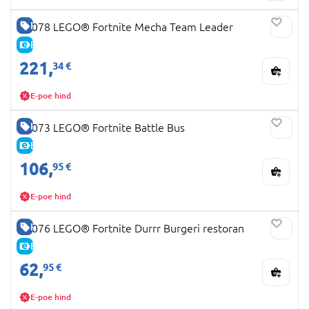
HEA HIND
77078 LEGO® Fortnite Mecha Team Leader
E-HIND
221,
34 €
E-poe hind
HEA HIND
77073 LEGO® Fortnite Battle Bus
E-HIND
106,
95 €
E-poe hind
HEA HIND
77076 LEGO® Fortnite Durrr Burgeri restoran
E-HIND
62,
95 €
E-poe hind