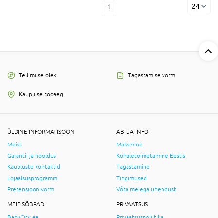
1
24
Tellimuse olek
Tagastamise vorm
Kaupluse tööaeg
ÜLDINE INFORMATISOON
ABI JA INFO
Meist
Maksmine
Garantii ja hooldus
Kohaletoimetamine Eestis
Kaupluste kontaktid
Tagastamine
Lojaalsusprogramm
Tingimused
Pretensioonivorm
Võta meiega ühendust
MEIE SÕBRAD
PRIVAATSUS
BabyCity.ee
Privaatsuspoliitika