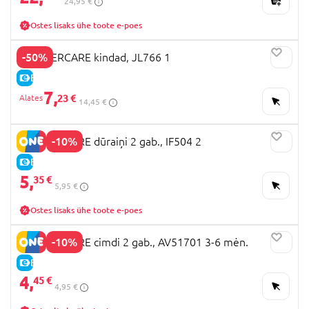
24,95 €
Ostes lisaks ühe toote e-poes
-50%
MOTHERCARE kindad, JL766 1
E-HIND
7,
23 €
14,45 €
-10%
MOTHERCARE dūraiņi 2 gab., IF504 2
E-HIND
5,
35 €
5,95 €
Ostes lisaks ühe toote e-poes
-10%
MOTHERCARE cimdi 2 gab., AV51701 3-6 mėn.
E-HIND
4,
45 €
4,95 €