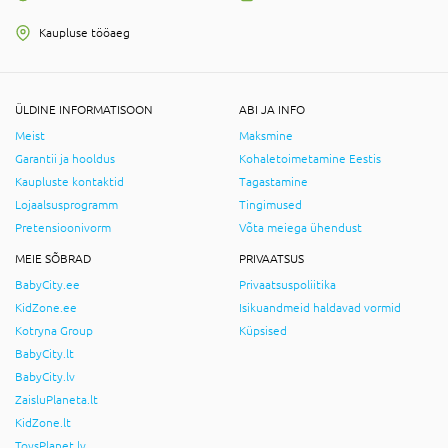
Kaupluse tööaeg
ÜLDINE INFORMATISOON
ABI JA INFO
Meist
Maksmine
Garantii ja hooldus
Kohaletoimetamine Eestis
Kaupluste kontaktid
Tagastamine
Lojaalsusprogramm
Tingimused
Pretensioonivorm
Võta meiega ühendust
MEIE SÕBRAD
PRIVAATSUS
BabyCity.ee
Privaatsuspoliitika
KidZone.ee
Isikuandmeid haldavad vormid
Kotryna Group
Küpsised
BabyCity.lt
BabyCity.lv
ZaisluPlaneta.lt
KidZone.lt
ToysPlanet.lv