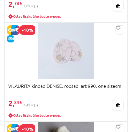
2,
78 €
3,09 €
Ostes lisaks ühe toote e-poes
-10%
E-HIND
VILAURITA kindad DENISE, roosad, art 990, one sizecm
2,
24 €
2,49 €
Ostes lisaks ühe toote e-poes
-10%