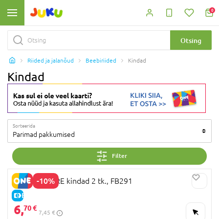
0
Otsing
Riided ja jalanõud
Beebiriided
Kindad
Kindad
Sorteerida
Parimad pakkumised
Filter
-10%
MOTHERCARE kindad 2 tk., FB291
E-HIND
6,
70 €
7,45 €