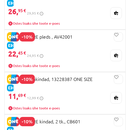
E-HIND
26,
95 €
29,95 €
Ostes lisaks ühe toote e-poes
-10%
MOTHERCARE pleds , AV42001
E-HIND
22,
45 €
24,95 €
Ostes lisaks ühe toote e-poes
-10%
NAME IT labakindad, 13228387 ONE SIZE
E-HIND
11,
69 €
12,99 €
Ostes lisaks ühe toote e-poes
-10%
MOTHERCARE kindad, 2 tk., CB601