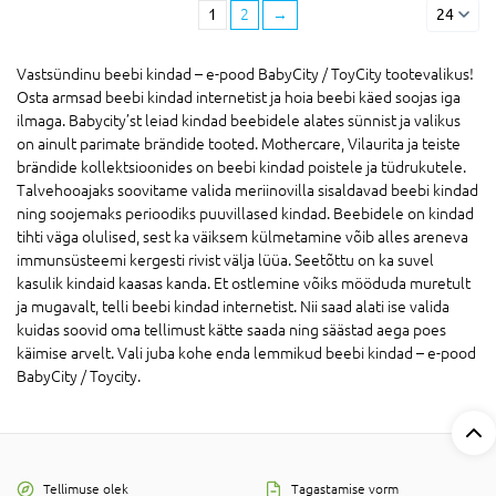
1
2
→
24
Vastsündinu beebi kindad – e-pood BabyCity / ToyCity tootevalikus!
Osta armsad beebi kindad internetist ja hoia beebi käed soojas iga
ilmaga. Babycity’st leiad kindad beebidele alates sünnist ja valikus
on ainult parimate brändide tooted. Mothercare, Vilaurita ja teiste
brändide kollektsioonides on beebi kindad poistele ja tüdrukutele.
Talvehooajaks soovitame valida meriinovilla sisaldavad beebi kindad
ning soojemaks perioodiks puuvillased kindad. Beebidele on kindad
tihti väga olulised, sest ka väiksem külmetamine võib alles areneva
immunsüsteemi kergesti rivist välja lüüa. Seetõttu on ka suvel
kasulik kindaid kaasas kanda. Et ostlemine võiks mööduda muretult
ja mugavalt, telli beebi kindad internetist. Nii saad alati ise valida
kuidas soovid oma tellimust kätte saada ning säästad aega poes
käimise arvelt. Vali juba kohe enda lemmikud beebi kindad – e-pood
BabyCity / Toycity.
Tellimuse olek
Tagastamise vorm