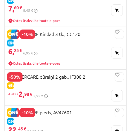
E-HIND
7,
60 €
8,45 €
Ostes lisaks ühe toote e-poes
-10%
MOTHERCARE Kindad 3 tk., CC120
E-HIND
6,
25 €
6,95 €
Ostes lisaks ühe toote e-poes
-50%
MOTHERCARE dūraiņi 2 gab., IF308 2
ALLAHINDLUS
2,
98 €
5,95 €
-10%
MOTHERCARE pleds, AV47601
E-HIND
22,
45 €