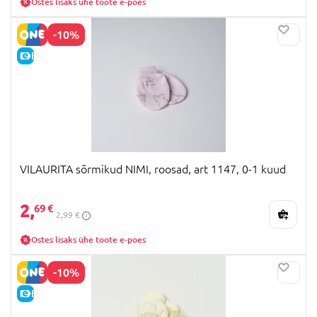
Ostes lisaks ühe toote e-poes
-10%
E-HIND
VILAURITA sõrmikud NIMI, roosad, art 1147, 0-1 kuud
2,
69 €
2,99 €
Ostes lisaks ühe toote e-poes
-10%
E-HIND