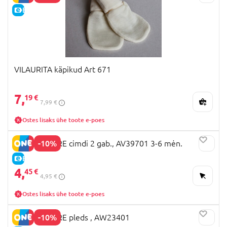
E-HIND
VILAURITA käpikud Art 671
7,
19 €
7,99 €
Ostes lisaks ühe toote e-poes
-10%
MOTHERCARE cimdi 2 gab., AV39701 3-6 mėn.
E-HIND
4,
45 €
4,95 €
Ostes lisaks ühe toote e-poes
-10%
MOTHERCARE pleds , AW23401