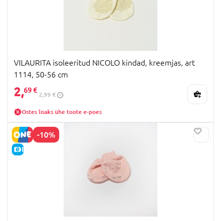
VILAURITA isoleeritud NICOLO kindad, kreemjas, art
1114, 50-56 cm
2,
69 €
2,99 €
Ostes lisaks ühe toote e-poes
-10%
E-HIND