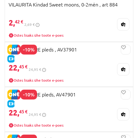
VILAURITA Kindad Sweet moons, 0-2mėn , art 884
2,
42 €
2,69 €
Ostes lisaks ühe toote e-poes
-10%
MOTHERCARE pleds , AV37901
E-HIND
22,
45 €
24,95 €
Ostes lisaks ühe toote e-poes
-10%
MOTHERCARE pleds, AV47901
E-HIND
22,
45 €
24,95 €
Ostes lisaks ühe toote e-poes