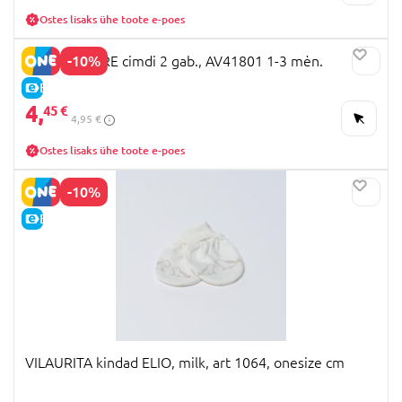
Ostes lisaks ühe toote e-poes
-10%
MOTHERCARE cimdi 2 gab., AV41801 1-3 mėn.
E-HIND
4,
45 €
4,95 €
Ostes lisaks ühe toote e-poes
-10%
E-HIND
VILAURITA kindad ELIO, milk, art 1064, onesize cm