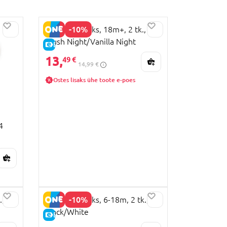
-10%
BIBS lutt lateks, 18m+, 2 tk.,
Blush Night/Vanilla Night
E-HIND
13,
49 €
14,99 €
Ostes lisaks ühe toote e-poes
4
-10%
.,
BIBS lutt lateks, 6-18m, 2 tk.,
Black/White
E-HIND