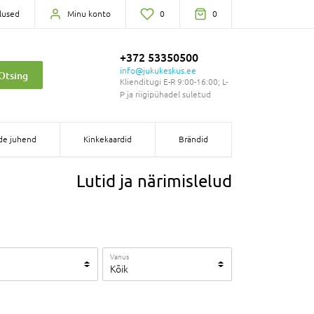
lused
Minu konto
0
0
+372 53350500
info@jukukeskus.ee
Otsing
Klienditugi E-R 9:00-16:00; L-
P ja riigipühadel suletud
de juhend
Kinkekaardid
Brändid
Lutid ja närimislelud
Vanus
Kõik