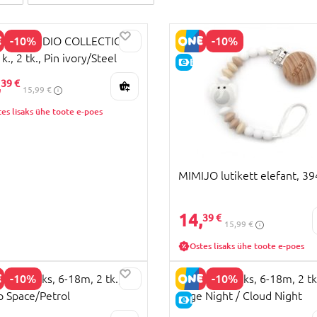
-10%
-10%
 lutt STUDIO COLLECTION,
k., 2 tk., Pin ivory/Steel
HIND
E-HIND
,
39 €
15,99 €
es lisaks ühe toote e-poes
MIMIJO lutikett elefant, 39
14,
39 €
15,99 €
Ostes lisaks ühe toote e-poes
-10%
-10%
lutt lateks, 6-18m, 2 tk.,
BIBS lutt lateks, 6-18m, 2 tk
 Space/Petrol
Sage Night / Cloud Night
HIND
E-HIND