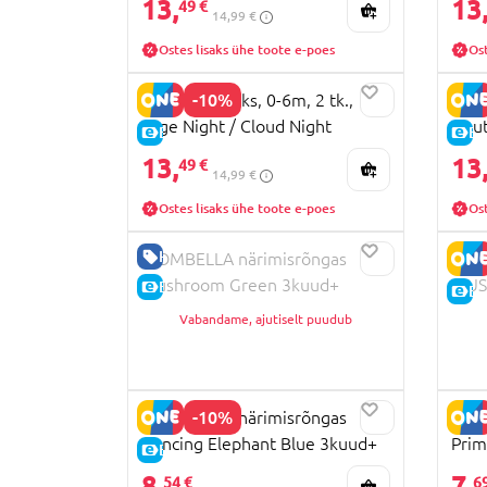
13,
13
49 €
14,99 €
Ostes lisaks ühe toote e-poes
Ost
-10%
BIBS lutt lateks, 0-6m, 2 tk.,
PHIL
Sage Night / Cloud Night
Neut
E-HIND
E-
13,
13
49 €
14,99 €
Ostes lisaks ühe toote e-poes
Ost
HEA HIND
MOMBELLA närimisrõngas
MOM
Mushroom Green 3kuud+
MUSH
E-HIND
E-
P8053
001
Vabandame, ajutiselt puudub
-10%
MOMBELLA närimisrõngas
LOVI
Dancing Elephant Blue 3kuud+
Prim
E-HIND
P8051
tk.,
8,
7,
54 €
6