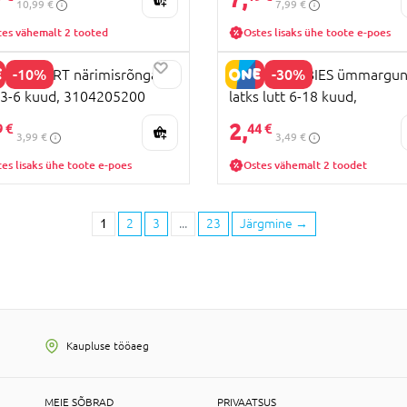
10,99 €
7,99 €
tes vähemalt 2 tooted
Ostes lisaks ühe toote e-poes
-10%
-30%
ECONFORT närimisrõngas-
CANPOL BABIES ümmargu
, 3-6 kuud, 3104205200
latks lutt 6-18 kuud,
HIND
23/222_blu_new
2,
9 €
44 €
3,99 €
3,49 €
es lisaks ühe toote e-poes
Ostes vähemalt 2 toodet
1
2
3
...
23
Järgmine
→
Kaupluse tööaeg
MEIE SÕBRAD
PRIVAATSUS