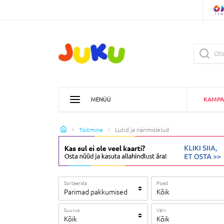
KAMPA
MENÜÜ
Toitmine
Lutid ja närimislelud
Sorteerida
Poed
Parimad pakkumised
Kõik
Suurus
Värv
Kõik
Kõik