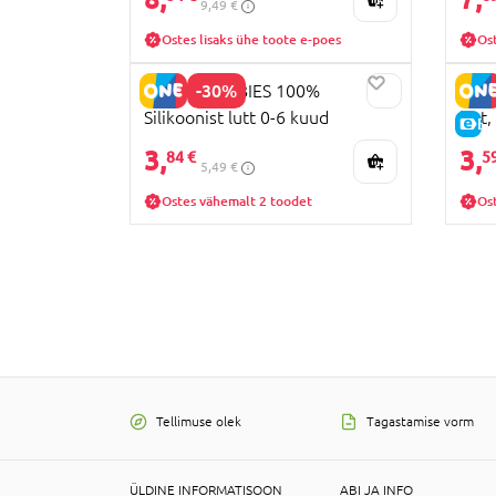
9,49 €
Ostes lisaks ühe toote e-poes
Os
-30%
CANPOL BABIES 100%
BEB
Silikoonist lutt 0-6 kuud
lutt
E-
Sümmeetriline 1 tk, 24/001_whi
3,
3,
84 €
5
5,49 €
Ostes vähemalt 2 toodet
Ost
Tellimuse olek
Tagastamise vorm
ÜLDINE INFORMATISOON
ABI JA INFO