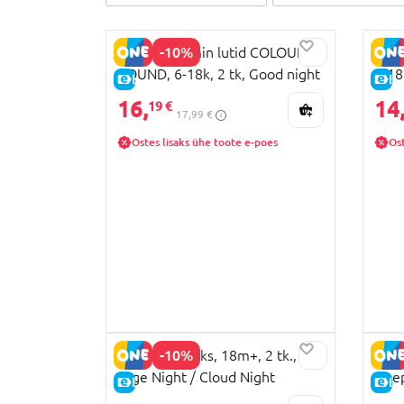
-10%
BIBS x Moomin lutid COLOUR
BIBS
ROUND, 6-18k, 2 tk, Good night
6-18 
E-HIND
E-
breeze mix
blue
16,
14
19 €
17,99 €
Ostes lisaks ühe toote e-poes
Ost
-10%
BIBS lutt lateks, 18m+, 2 tk.,
BIBS 
Sage Night / Cloud Night
Deep
E-HIND
E-