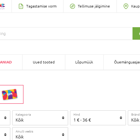
Tagastamise vorm
Tellimuse jälgimine
Kaup
ANIAD
Uued tooted
Lõpumüük
Õuemänguasja
Kategooria
Hind
Bränd
Kõik
1
€
-
36
€
Kõik
Ainult veebis
Kõik