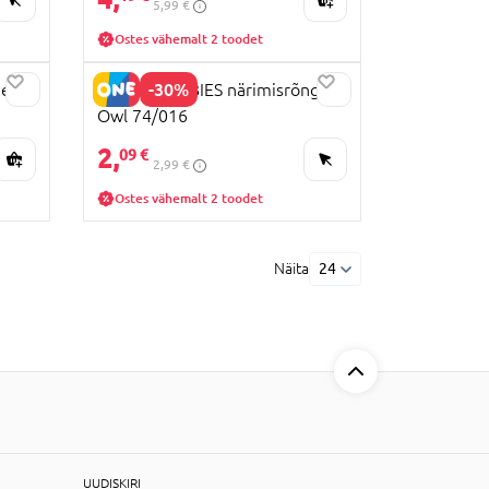
5,99 €
Ostes vähemalt 2 toodet
-30%
ne
CANPOL BABIES närimisrõngas
Owl 74/016
2,
09 €
2,99 €
Ostes vähemalt 2 toodet
Näita
24
UUDISKIRI