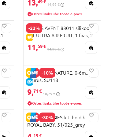
13,
49 €
14,99 €
Ostes lisaks ühe toote e-poes
-23%
PHILIPS AVENT 83011 silikoonist
41
lutt ULTRA AIR FRUIT, 1 faas, 2-
ALLAHINDLUS
pakk., SCF080/17
11,
59 €
14,99 €
-10%
NUK lutt SIGNATURE, 0-6m., 2
suurus, SU118
E-HIND
9,
71 €
10,79 €
Ostes lisaks ühe toote e-poes
-30%
, 2
CANPOL BABIES luti hoidik
ROYAL BABY, 51/025_grey
4,
19 €