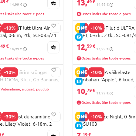
,
13,
49 €
49 €
14,99 €
14,99 €
es lisaks ühe toote e-poes
Ostes lisaks ühe toote e-poes
-10%
-10%
IPS AVENT lutt Ultra Air
PHILIPS AVENT lutid ULTRA
ral, 0-6 m, 2tk, SCF085/24
SOFT, 0-6 k., 2 tk., SCF091/
HIND
E-HIND
,
12,
49 €
59 €
14,99 €
13,99 €
es lisaks ühe toote e-poes
Ostes lisaks ühe toote e-poes
-10%
-10%
BELLA närimisrõngas
EDISONMAMA väikelaste
ROOM, 3 k.+, Go Bananas,
hambahari "Apple", 6 kuud,
HIND
E-HIND
39
KJ1253
Vabandame, ajutiselt puudub
10,
79 €
11,99 €
Ostes lisaks ühe toote e-poes
-30%
-10%
 silikoonist dünaamiline lutt
NUK lutt Space Night, 0-6m
e, Lilac/ Violet, 6-18m, 2
tk, SU103
E-HIND
 34/422
7,
9 €
19 €