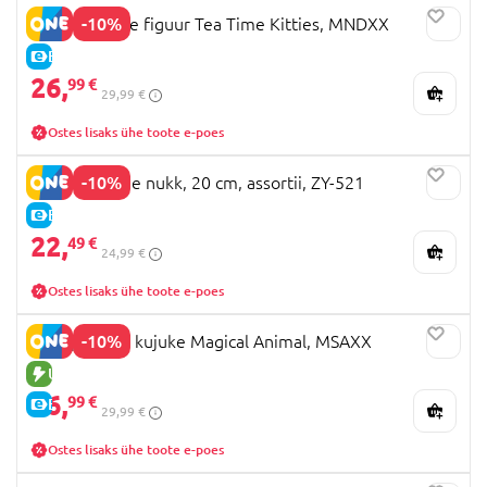
-10%
NANCI pehme figuur Tea Time Kitties, MNDXX
E-HIND
26,
99 €
29,99 €
Ostes lisaks ühe toote e-poes
-10%
PIDOO pehme nukk, 20 cm, assortii, ZY-521
E-HIND
22,
49 €
24,99 €
Ostes lisaks ühe toote e-poes
-10%
SURI plüüsist kujuke Magical Animal, MSAXX
UUS TOODE
26,
99 €
E-HIND
29,99 €
Ostes lisaks ühe toote e-poes