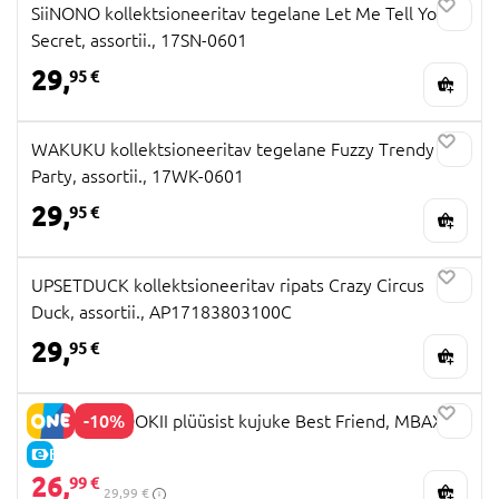
SiiNONO kollektsioneeritav tegelane Let Me Tell You A
Secret, assortii., 17SN-0601
29,
95 €
WAKUKU kollektsioneeritav tegelane Fuzzy Trendy Fun
Party, assortii., 17WK-0601
29,
95 €
UPSETDUCK kollektsioneeritav ripats Crazy Circus
Duck, assortii., AP17183803100C
29,
95 €
-10%
CREAM & COOKII plüüsist kujuke Best Friend, MBAXX
E-HIND
26,
99 €
29,99 €