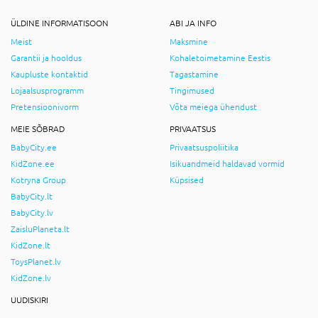
ÜLDINE INFORMATISOON
ABI JA INFO
Meist
Maksmine
Garantii ja hooldus
Kohaletoimetamine Eestis
Kaupluste kontaktid
Tagastamine
Lojaalsusprogramm
Tingimused
Pretensioonivorm
Võta meiega ühendust
MEIE SÕBRAD
PRIVAATSUS
BabyCity.ee
Privaatsuspoliitika
KidZone.ee
Isikuandmeid haldavad vormid
Kotryna Group
Küpsised
BabyCity.lt
BabyCity.lv
ZaisluPlaneta.lt
KidZone.lt
ToysPlanet.lv
KidZone.lv
UUDISKIRI