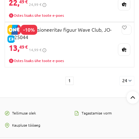
22,
49 €
24,99 €
Ostes lisaks ühe toote e-poes
-10%
Q.KID kollektsioneeritav figuur Wave Club, JO-
2025044
E-HIND
13,
49 €
14,99 €
Ostes lisaks ühe toote e-poes
1
24
Tellimuse olek
Tagastamise vorm
Kaupluse tööaeg