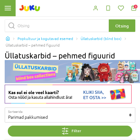
0
Otsing
Popkultuur ja kogutavad esemed
Üllatuskarbid (blind box)
Üllatuskarbid – pehmed figuurid
Üllatuskarbid – pehmed figuurid
Sorteerida
Parimad pakkumised
Filter