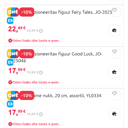
-10%
Q.KID kollektsioneeritav figuur Fairy Tales, JO-2025023
E-HIND
22,
49 €
24,99 €
Ostes lisaks ühe toote e-poes
-10%
Q.KID kollektsioneeritav figuur Good Luck, JO-
2025046
E-HIND
17,
99 €
19,99 €
Ostes lisaks ühe toote e-poes
-10%
MIYOO 2 pehme nukk, 20 cm, assortii, YL0334
E-HIND
17,
99 €
19,99 €
Ostes lisaks ühe toote e-poes