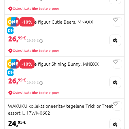
Ostes lisaks ühe toote e-poes
-10%
NANCI pehme figuur Cutie Bears, MNAXX
E-HIND
26,
99 €
29,99 €
Ostes lisaks ühe toote e-poes
-10%
NANCI pehme figuur Shining Bunny, MNBXX
E-HIND
26,
99 €
29,99 €
Ostes lisaks ühe toote e-poes
WAKUKU kollektsioneeritav tegelane Trick or Treats,
assortii., 17WK-0602
24,
95 €