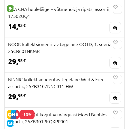
UUS TOODE
CHA CHA huuleläige – võtmehoidja ripats, assortii,
17502UQ1
14,
95 €
NOOK kollektsioneeritav tegelane OOTD, 1. seeria,
25CB601NKMR
29,
95 €
NINNIC kollektsioneeritav tegelane Wild & Free,
assortii., 25ZB3107NNC011-HW
29,
95 €
-10%
POUKAPOUKA kogutav mänguasi Mood Bubbles,
assortii, 25ZB301PKQXPP001
E-HIND