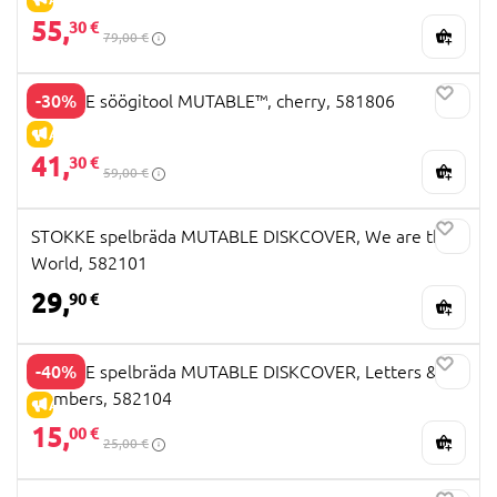
55,
30 €
79,00 €
-30%
STOKKE söögitool MUTABLE™, cherry, 581806
ALLAHINDLUS
41,
30 €
59,00 €
STOKKE spelbräda MUTABLE DISKCOVER, We are the
World, 582101
29,
90 €
-40%
STOKKE spelbräda MUTABLE DISKCOVER, Letters &
Numbers, 582104
ALLAHINDLUS
15,
00 €
25,00 €