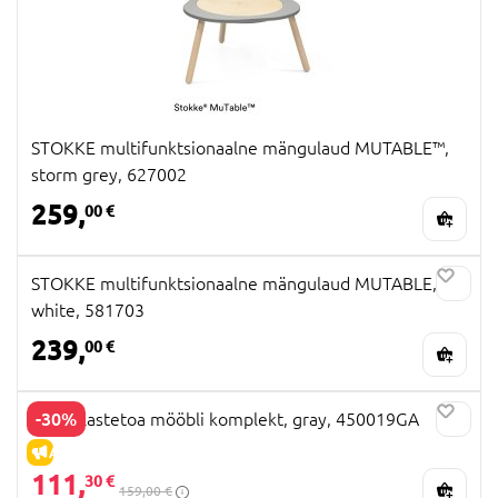
STOKKE multifunktsionaalne mängulaud MUTABLE™,
storm grey, 627002
259,
00 €
STOKKE multifunktsionaalne mängulaud MUTABLE,
white, 581703
239,
00 €
-30%
ROBA lastetoa mööbli komplekt, gray, 450019GA
ALLAHINDLUS
111,
30 €
159,00 €