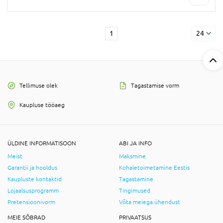
1
24
Tellimuse olek
Tagastamise vorm
Kaupluse tööaeg
ÜLDINE INFORMATISOON
ABI JA INFO
Meist
Maksmine
Garantii ja hooldus
Kohaletoimetamine Eestis
Kaupluste kontaktid
Tagastamine
Lojaalsusprogramm
Tingimused
Pretensioonivorm
Võta meiega ühendust
MEIE SÕBRAD
PRIVAATSUS