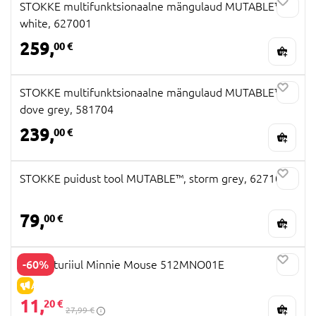
STOKKE multifunktsionaalne mängulaud MUTABLE™,
white, 627001
259,
00 €
STOKKE multifunktsionaalne mängulaud MUTABLE™,
dove grey, 581704
239,
00 €
STOKKE puidust tool MUTABLE™, storm grey, 627102
79,
00 €
-60%
Raamaturiiul Minnie Mouse 512MNO01E
ALLAHINDLUS
11,
20 €
27,99 €