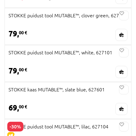
STOKKE puidust tool MUTABLE™, clover green, 627103
79,
00 €
STOKKE puidust tool MUTABLE™, white, 627101
79,
00 €
STOKKE kaas MUTABLE™, slate blue, 627601
69,
00 €
-30%
STOKKE puidust tool MUTABLE™, lilac, 627104
ALLAHINDLUS