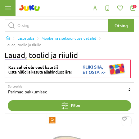
0
Otsing
Lastetuba
Mööbel ja sisekujunduse detailid
Lauad, toolid ja riiulid
Lauad, toolid ja riiulid
Sorteerida
Parimad pakkumised
Filter