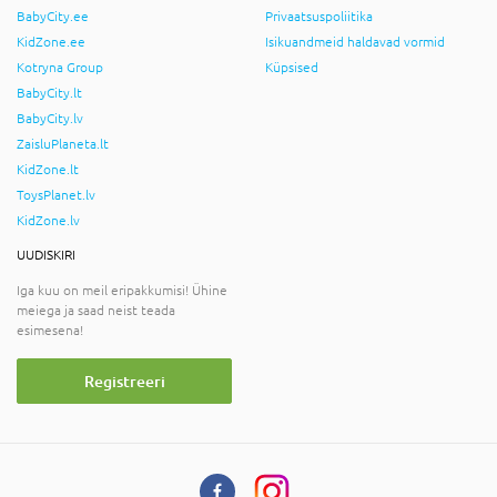
BabyCity.ee
Privaatsuspoliitika
KidZone.ee
Isikuandmeid haldavad vormid
Kotryna Group
Küpsised
BabyCity.lt
BabyCity.lv
ZaisluPlaneta.lt
KidZone.lt
ToysPlanet.lv
KidZone.lv
UUDISKIRI
Iga kuu on meil eripakkumisi! Ühine
meiega ja saad neist teada
esimesena!
Registreeri