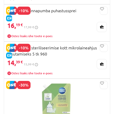
-10%
MOMCOZY rinnapumba puhastussprei
E-HIND
16,
19 €
17,99 €
Ostes lisaks ühe toote e-poes
-10%
DR.BROWNS steriliseerimise kott mikrolaineahjus
kasutamiseks 5 tk 960
E-HIND
14,
39 €
15,99 €
Ostes lisaks ühe toote e-poes
-30%