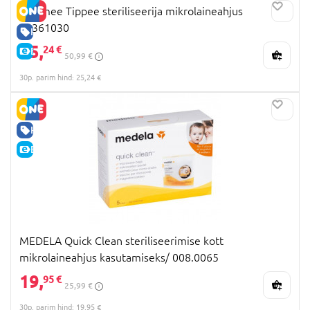
Tommee Tippee steriliseerija mikrolaineahjus
42361030
HEA HIND
25,
24 €
E-HIND
50,99 €
30p. parim hind: 25,24 €
HEA HIND
E-HIND
MEDELA Quick Clean steriliseerimise kott
mikrolaineahjus kasutamiseks/ 008.0065
19,
95 €
25,99 €
30p. parim hind: 19,95 €