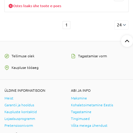
Ostes lisaks ühe toote e-poes
1
24
Tellimuse olek
Tagastamise vorm
Kaupluse tööaeg
ÜLDINE INFORMATISOON
ABI JA INFO
Meist
Maksmine
Garantii ja hooldus
Kohaletoimetamine Eestis
Kaupluste kontaktid
Tagastamine
Lojaalsusprogramm
Tingimused
Pretensioonivorm
Võta meiega ühendust