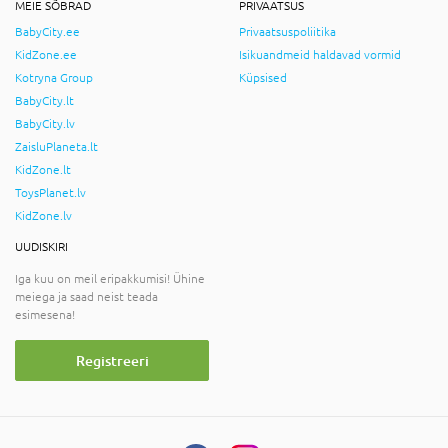
MEIE SÕBRAD
PRIVAATSUS
BabyCity.ee
Privaatsuspoliitika
KidZone.ee
Isikuandmeid haldavad vormid
Kotryna Group
Küpsised
BabyCity.lt
BabyCity.lv
ZaisluPlaneta.lt
KidZone.lt
ToysPlanet.lv
KidZone.lv
UUDISKIRI
Iga kuu on meil eripakkumisi! Ühine
meiega ja saad neist teada
esimesena!
Registreeri