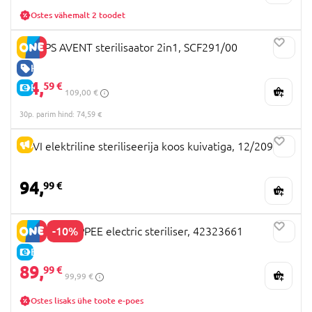
Ostes vähemalt 2 toodet
PHILIPS AVENT sterilisaator 2in1, SCF291/00
HEA HIND
74,
59 €
E-HIND
109,00 €
30p. parim hind: 74,59 €
ALLAHINDLUS
LOVI elektriline steriliseerija koos kuivatiga, 12/209
94,
99 €
-10%
TOMMEE TIPPEE electric steriliser, 42323661
E-HIND
89,
99 €
99,99 €
Ostes lisaks ühe toote e-poes