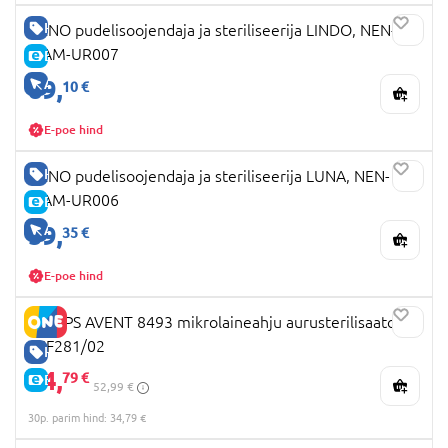
HEA HIND
NENO pudelisoojendaja ja steriliseerija LINDO, NEN-
MAM-UR007
E-HIND
89,
AINULT VEEBIS
10 €
E-poe hind
HEA HIND
NENO pudelisoojendaja ja steriliseerija LUNA, NEN-
MAM-UR006
E-HIND
59,
AINULT VEEBIS
35 €
E-poe hind
PHILIPS AVENT 8493 mikrolaineahju aurusterilisaator
SCF281/02
HEA HIND
34,
79 €
E-HIND
52,99 €
30p. parim hind: 34,79 €