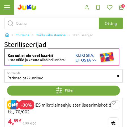
0
Otsing
Toitmine
Toidu valmistamine
Steriliseerijad
Steriliseerijad
Sorteerida
Parimad pakkumised
Filter
-30%
CANPOL BABIES mikrolaineahju steriliseerimiskotid, 6
tk., 70/002
4,
89 €
6,99 €