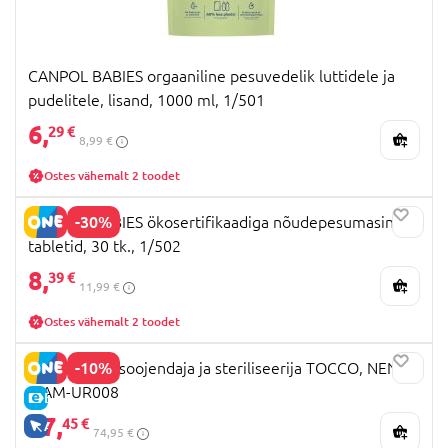
CANPOL BABIES orgaaniline pesuvedelik luttidele ja
pudelitele, lisand, 1000 ml, 1/501
6,
29 €
8,99 €
Ostes vähemalt 2 toodet
-30%
CANPOL BABIES ökosertifikaadiga nõudepesumasina
tabletid, 30 tk., 1/502
8,
39 €
11,99 €
Ostes vähemalt 2 toodet
-10%
NENO pudelisoojendaja ja steriliseerija TOCCO, NEN-
MAM-UR008
E-HIND
67,
45 €
AINULT VEEBIS
74,95 €