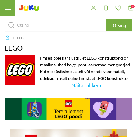
0
Otsing
LEGO
LEGO
Ilmselt pole kahtlustki, et
LEGO konstruktorid
on
maailma ühed kõige populaarsemad mänguasjad.
Kui me küsiksime lastelt või nende vanematelt,
ütleksid ilmselt paljud neist, et
LEGO konstruktor
Näita rohkem
on väga oodatud kingitus.
LEGO kampaania
,
LEGO
allahindlus
ja loomulikult
LEGO hind
on väga
aktuaalsed küsimused lapsevanematele, sest
nendest ei saa kunagi küllalt. Me teame, et
LEGO
soodustus
on paljudele vanematele ja lastele hea
uudis, kuna see võimaldab teil
LEGO odavamalt
osta, seega kutsume teid jälgima Juku uudiseid või
külastama meie spetsiaalset LEGO