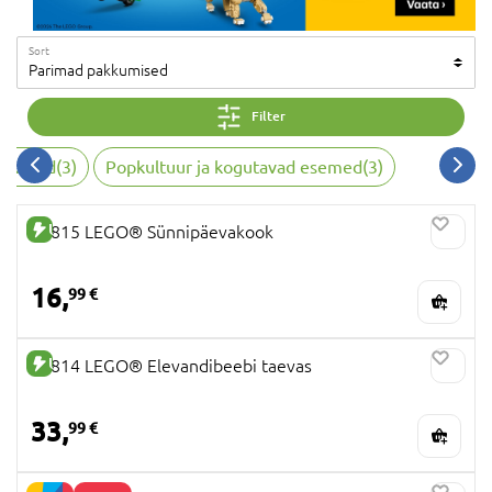
Sort
Parimad pakkumised
Filter
uktorid(3)
Popkultuur ja kogutavad esemed(3)
UUS TOODE
40815 LEGO® Sünnipäevakook
16,
99 €
UUS TOODE
40814 LEGO® Elevandibeebi taevas
33,
99 €