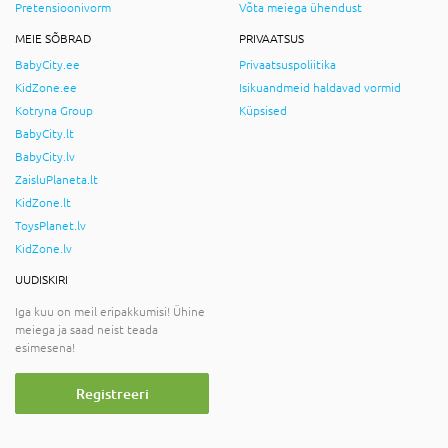
Pretensioonivorm
Võta meiega ühendust
MEIE SÕBRAD
PRIVAATSUS
BabyCity.ee
Privaatsuspoliitika
KidZone.ee
Isikuandmeid haldavad vormid
Kotryna Group
Küpsised
BabyCity.lt
BabyCity.lv
ZaisluPlaneta.lt
KidZone.lt
ToysPlanet.lv
KidZone.lv
UUDISKIRI
Iga kuu on meil eripakkumisi! Ühine
meiega ja saad neist teada
esimesena!
Registreeri