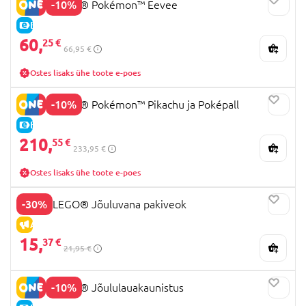
-10%
72151 LEGO® Pokémon™ Eevee
E-HIND
60,
25 €
66,95 €
Ostes lisaks ühe toote e-poes
-10%
72152 LEGO® Pokémon™ Pikachu ja Poképall
E-HIND
210,
55 €
233,95 €
Ostes lisaks ühe toote e-poes
-30%
40746 LEGO® Jõuluvana pakiveok
ALLAHINDLUS
15,
37 €
21,95 €
-10%
40743 LEGO® Jõululauakaunistus