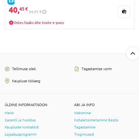
E-HIND
40,
45 €
44,95 €
Ostes lisaks ühe toote e-poes
Tellimuse olek
Tagastamise vorm
Kaupluse tööaeg
ÜLDINE INFORMATISOON
ABI JA INFO
Meist
Maksmine
Garantii ja hooldus
Kohaletoimetamine Eestis
Kaupluste kontaktid
Tagastamine
Lojaalsusprogramm
Tingimused