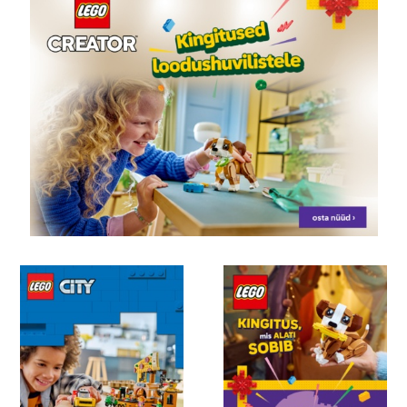
kampaanialehte, mille leiate meie e-poest. Siin
saate mugavalt ja kiiresti
LEGO internetist
osta. Kui
te olete ka varem veebist ostnud, olete ilmselt
märganud, kui mugav ja lihtne see on – tee
tellimus kodust ja tellitud kaup tuuakse sulle koju
kätte või Omniva pakiautomaati.
LEGO
mänguasjad
on meie poes tõeliselt populaarne
kaup, nii et kui otsite kingitust - sobib see kindlasti
igaks sündmuseks, olgu selleks sünnipäev, jõulud,
lihavõtted, ristimine või mõni muu tähtpäev, sest
selle muudab rõõmsaks
LEGO. Eestis
on palju lego
fänne, seega on nende lemmikkohaks Juku
mänguasjakauplus, mille nimi võiks olla ka suur
LEGO pood.
Juku
LEGO poes
näete suurt
konstruktorivalikut, mis sobivad erinevas vanuses
lastele või isegi täiskasvanutele, poistele,
tüdrukutele ja nende vanematele. Legod on väga
fantaasiarikkad, nii et hakake aga ehitama ning kui
ideed otsa saavad, otsi internetist
LEGO ideed
ja
loo hämmastavaid, ainulaadseid ehitisi, mis
kaunistavad teie kodu interjööri ning