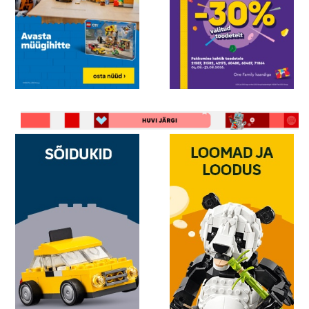
rõõmustavad teie külalisi.
LEGO hind
on Juku poes
väga hea - kui olete huvitatud LEGO
kampaaniatest, soovitame teil neid otsida Juku
kauplustest ja e-poest. Kutsume teid liituma LEGO
fänndega ja sukelduma põnevasse LEGO maailma!