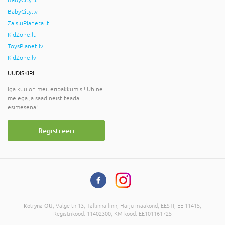
BabyCity.lv
ZaisluPlaneta.lt
KidZone.lt
ToysPlanet.lv
KidZone.lv
UUDISKIRI
Iga kuu on meil eripakkumisi! Ühine
meiega ja saad neist teada
esimesena!
Registreeri
Kotryna OÜ
, Valge tn 13, Tallinna linn, Harju maakond, EESTI, EE-11415,
Registrikood: 11402300, KM kood: EE101161725