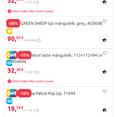
32,
35,99 €
Ostes lisaks ühe toote e-poes
-35%
LITTLE GREEN SHEEP tipi mängutelk, grey, AC003B
ALLAHINDLUS
90,
97 €
139,95 €
-10%
STAMP Paw Patrol laste mängutelk, 112×112×94 cm,
PA450694
E-HIND
32,
39 €
35,99 €
Ostes lisaks ühe toote e-poes
-10%
JOHN telk Paw Patrol Pop Up, 71044
E-HIND
19,
79 €
21,99 €