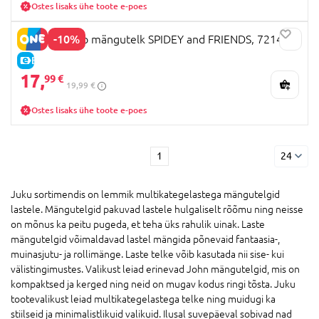
Ostes lisaks ühe toote e-poes
-10%
JOHN pop-up mängutelk SPIDEY and FRIENDS, 72144
E-HIND
17,
99 €
19,99 €
Ostes lisaks ühe toote e-poes
1
24
Juku sortimendis on lemmik multikategelastega mängutelgid
lastele. Mängutelgid pakuvad lastele hulgaliselt rõõmu ning neisse
on mõnus ka peitu pugeda, et teha üks rahulik uinak. Laste
mängutelgid võimaldavad lastel mängida põnevaid fantaasia-,
muinasjutu- ja rollimänge. Laste telke võib kasutada nii sise- kui
välistingimustes. Valikust leiad erinevad John mängutelgid, mis on
kompaktsed ja kerged ning neid on mugav kodus ringi tõsta. Juku
tootevalikust leiad multikategelastega telke ning muidugi ka
stiilseid ja minimalistlikuid valikuid. Ilusal suvepäeval sobivad nad