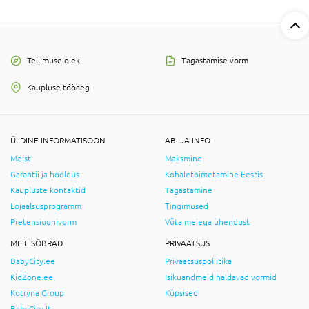
Tellimuse olek
Tagastamise vorm
Kaupluse tööaeg
ÜLDINE INFORMATISOON
ABI JA INFO
Meist
Maksmine
Garantii ja hooldus
Kohaletoimetamine Eestis
Kaupluste kontaktid
Tagastamine
Lojaalsusprogramm
Tingimused
Pretensioonivorm
Võta meiega ühendust
MEIE SÕBRAD
PRIVAATSUS
BabyCity.ee
Privaatsuspoliitika
KidZone.ee
Isikuandmeid haldavad vormid
Kotryna Group
Küpsised
BabyCity.lt