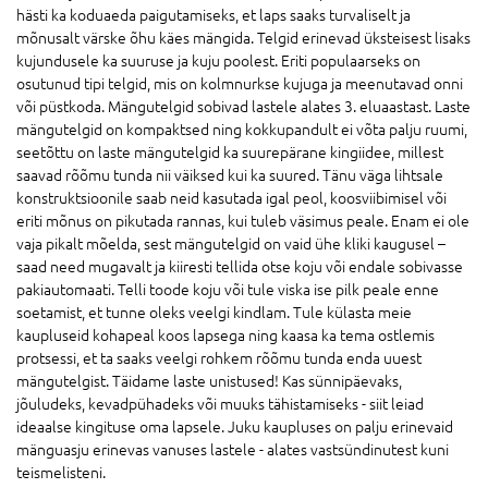
hästi ka koduaeda paigutamiseks, et laps saaks turvaliselt ja
mõnusalt värske õhu käes mängida. Telgid erinevad üksteisest lisaks
kujundusele ka suuruse ja kuju poolest. Eriti populaarseks on
osutunud tipi telgid, mis on kolmnurkse kujuga ja meenutavad onni
või püstkoda. Mängutelgid sobivad lastele alates 3. eluaastast. Laste
mängutelgid on kompaktsed ning kokkupandult ei võta palju ruumi,
seetõttu on laste mängutelgid ka suurepärane kingiidee, millest
saavad rõõmu tunda nii väiksed kui ka suured. Tänu väga lihtsale
konstruktsioonile saab neid kasutada igal peol, koosviibimisel või
eriti mõnus on pikutada rannas, kui tuleb väsimus peale. Enam ei ole
vaja pikalt mõelda, sest mängutelgid on vaid ühe kliki kaugusel –
saad need mugavalt ja kiiresti tellida otse koju või endale sobivasse
pakiautomaati. Telli toode koju või tule viska ise pilk peale enne
soetamist, et tunne oleks veelgi kindlam. Tule külasta meie
kaupluseid kohapeal koos lapsega ning kaasa ka tema ostlemis
protsessi, et ta saaks veelgi rohkem rõõmu tunda enda uuest
mängutelgist. Täidame laste unistused! Kas sünnipäevaks,
jõuludeks, kevadpühadeks või muuks tähistamiseks - siit leiad
ideaalse kingituse oma lapsele. Juku kaupluses on palju erinevaid
mänguasju erinevas vanuses lastele - alates vastsündinutest kuni
teismelisteni.