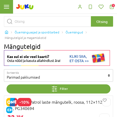
0
Otsing
Õuemänguasjad ja sporditarbed
Õuemängud
Mängutelgid ja magamiskotid
Mängutelgid
Sorteerida
Parimad pakkumised
Filter
-10%
STAMP Paw Patrol laste mängutelk, roosa, 112×112×94
cm, PG340694
E-HIND
39 €