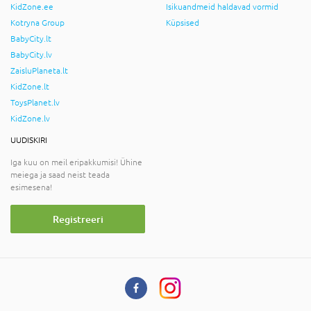
KidZone.ee
Isikuandmeid haldavad vormid
Kotryna Group
Küpsised
BabyCity.lt
BabyCity.lv
ZaisluPlaneta.lt
KidZone.lt
ToysPlanet.lv
KidZone.lv
UUDISKIRI
Iga kuu on meil eripakkumisi! Ühine
meiega ja saad neist teada
esimesena!
Registreeri