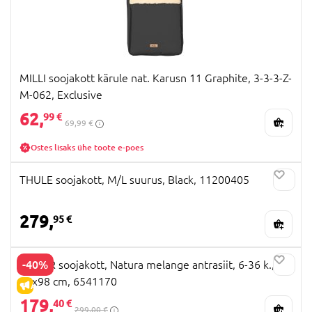
MILLI soojakott kärule nat. Karusn 11 Graphite, 3-3-3-Z-
M-062, Exclusive
62,
99 €
69,99 €
Ostes lisaks ühe toote e-poes
THULE soojakott, M/L suurus, Black, 11200405
279,
95 €
-40%
KAISER soojakott, Natura melange antrasiit, 6-36 k.,
45x98 cm, 6541170
ALLAHINDLUS
179,
40 €
299,00 €