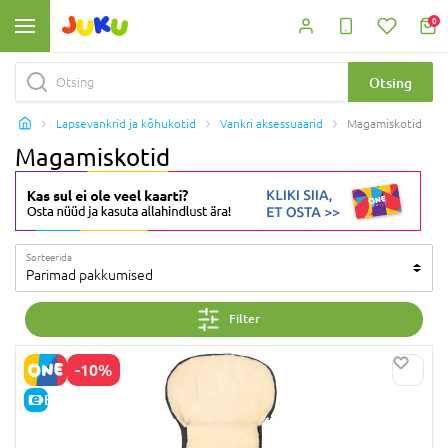
0
Otsing
Lapsevankrid ja kõhukotid
Vankri aksessuaarid
Magamiskotid
Magamiskotid
Sorteerida
Parimad pakkumised
Filter
-10%
E-HIND