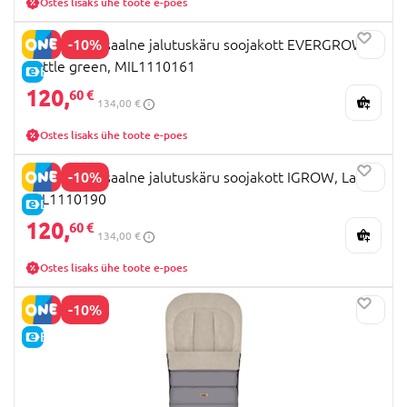
Ostes lisaks ühe toote e-poes
-10%
MILLI universaalne jalutuskäru soojakott EVERGROW,
Bottle green, MIL1110161
E-HIND
120,
60 €
134,00 €
Ostes lisaks ühe toote e-poes
-10%
MILLI universaalne jalutuskäru soojakott IGROW, Latte,
MIL1110190
E-HIND
120,
60 €
134,00 €
Ostes lisaks ühe toote e-poes
-10%
E-HIND