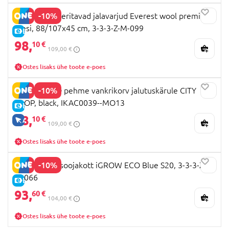
-10%
MILLI Reguleeritavad jalavarjud Everest wool premium,
mesi, 88/107x45 cm, 3-3-3-Z-M-099
E-HIND
98,
10 €
109,00 €
Ostes lisaks ühe toote e-poes
-10%
PEG PEREGO pehme vankrikorv jalutuskärule CITY
LOOP, black, IKAC0039--MO13
E-HIND
98,
10 €
AINULT VEEBIS
109,00 €
Ostes lisaks ühe toote e-poes
-10%
MILLI vankri soojakott iGROW ECO Blue S20, 3-3-3-Z-
M-066
E-HIND
93,
60 €
104,00 €
Ostes lisaks ühe toote e-poes