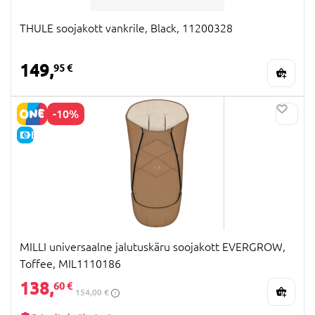
THULE soojakott vankrile, Black, 11200328
149,
95 €
-10%
E-HIND
MILLI universaalne jalutuskäru soojakott EVERGROW,
Toffee, MIL1110186
138,
60 €
154,00 €