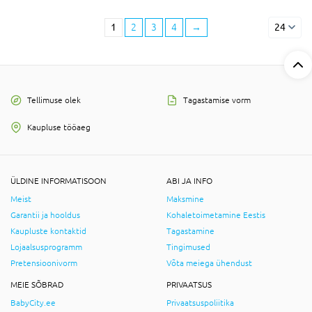
1
2
3
4
→
24
Tellimuse olek
Tagastamise vorm
Kaupluse tööaeg
ÜLDINE INFORMATISOON
ABI JA INFO
Meist
Maksmine
Garantii ja hooldus
Kohaletoimetamine Eestis
Kaupluste kontaktid
Tagastamine
Lojaalsusprogramm
Tingimused
Pretensioonivorm
Võta meiega ühendust
MEIE SÕBRAD
PRIVAATSUS
BabyCity.ee
Privaatsuspoliitika