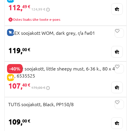
112,
49 €
124,99 €
Ostes lisaks ühe toote e-poes
AINULT VEEBIS
ANEX soojakott WOM, dark grey, r/a fw01
119,
00 €
-40%
KAISER soojakott, little sheepy must, 6-36 k., 80 x 40
cm, 6535525
ALLAHINDLUS
107,
40 €
179,00 €
TUTIS soojakott, Black, PP150/8
109,
00 €