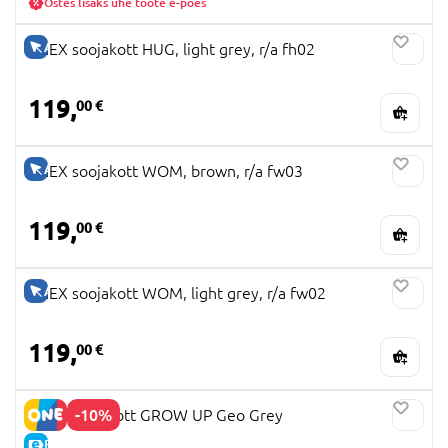
Ostes lisaks ühe toote e-poes
AINULT VEEBIS
ANEX soojakott HUG, light grey, r/a fh02
119,
00 €
AINULT VEEBIS
ANEX soojakott WOM, brown, r/a fw03
119,
00 €
AINULT VEEBIS
ANEX soojakott WOM, light grey, r/a fw02
119,
00 €
-10%
MILLI soojakott GROW UP Geo Grey
E-HIND