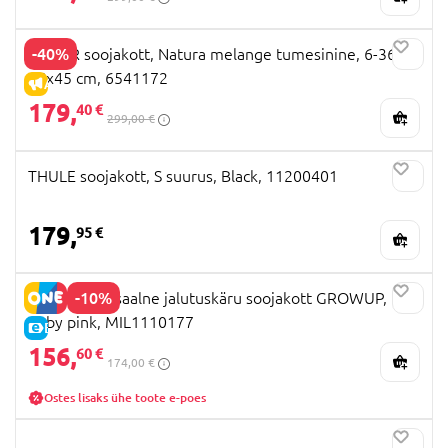
-40%
KAISER soojakott, Natura melange tumesinine, 6-36 k.,
85x45 cm, 6541172
ALLAHINDLUS
179,
40 €
299,00 €
THULE soojakott, S suurus, Black, 11200401
179,
95 €
-10%
MILLI universaalne jalutuskäru soojakott GROWUP,
Baby pink, MIL1110177
E-HIND
156,
60 €
174,00 €
Ostes lisaks ühe toote e-poes