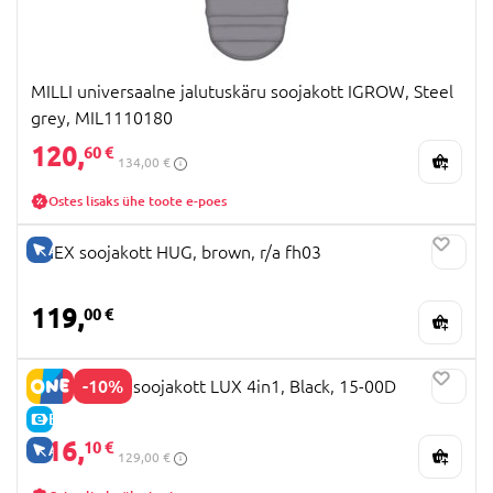
MILLI universaalne jalutuskäru soojakott IGROW, Steel
grey, MIL1110180
120,
60 €
134,00 €
Ostes lisaks ühe toote e-poes
AINULT VEEBIS
ANEX soojakott HUG, brown, r/a fh03
119,
00 €
-10%
BABYTROLD soojakott LUX 4in1, Black, 15-00D
E-HIND
116,
10 €
AINULT VEEBIS
129,00 €