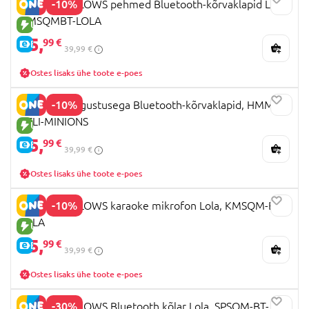
-10%
SQUISHMALLOWS pehmed Bluetooth-kõrvaklapid Lola,
HMSQMBT-LOLA
UUS TOODE
35,
99 €
E-HIND
39,99 €
Ostes lisaks ühe toote e-poes
-10%
MINIONS valgustusega Bluetooth-kõrvaklapid, HMMN-
BTLI-MINIONS
UUS TOODE
35,
99 €
E-HIND
39,99 €
Ostes lisaks ühe toote e-poes
-10%
SQUISHMALLOWS karaoke mikrofon Lola, KMSQM-BT-
LOLA
UUS TOODE
35,
99 €
E-HIND
39,99 €
Ostes lisaks ühe toote e-poes
-30%
SQUISHMALLOWS Bluetooth kõlar Lola, SPSQM-BT-