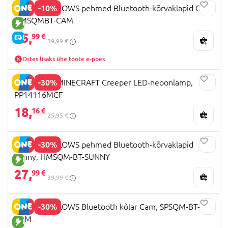
-10%
SQUISHMALLOWS pehmed Bluetooth-kõrvaklapid Cam,
HMSQMBT-CAM
UUS TOODE
35,
99 €
E-HIND
39,99 €
Ostes lisaks ühe toote e-poes
-30%
PALADONE MINECRAFT Creeper LED-neoonlamp,
PP14116MCF
18,
16 €
25,95 €
-30%
SQUISHMALLOWS pehmed Bluetooth-kõrvaklapid
Sunny, HMSQM-BT-SUNNY
UUS TOODE
27,
99 €
39,99 €
-30%
SQUISHMALLOWS Bluetooth kõlar Cam, SPSQM-BT-
CAM
UUS TOODE