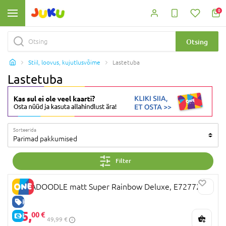
0
Otsing
Stiil, loovus, kujutlusvõime
Lastetuba
Lastetuba
Sorteerida
Parimad pakkumised
Filter
AQUADOODLE matt Super Rainbow Deluxe, E72772
HEA HIND
25,
00 €
E-HIND
49,99 €