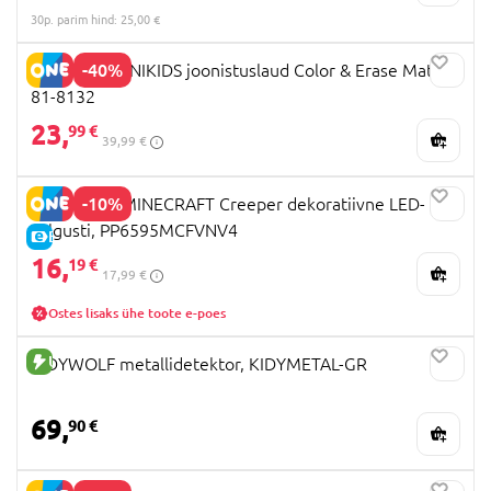
30p. parim hind: 25,00 €
-40%
CRAYOLA MINIKIDS joonistuslaud Color & Erase Mat,
81-8132
23,
99 €
39,99 €
-10%
PALADONE MINECRAFT Creeper dekoratiivne LED-
valgusti, PP6595MCFVNV4
E-HIND
16,
19 €
17,99 €
Ostes lisaks ühe toote e-poes
UUS TOODE
KIDYWOLF metallidetektor, KIDYMETAL-GR
69,
90 €