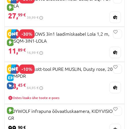
LOLA
UUS TOODE
27,
99 €
39,99 €
-30%
SQUISHMALLOWS 3in1 laadimiskaabel Lola 1,2 m,
CBSQM-3IN1-LOLA
UUS TOODE
11,
89 €
16,99 €
-10%
MARKLAND kott-tool PURE MUSLIN, Dusty rose, 20-
37MPDR
E-HIND
58,
45 €
AINULT VEEBIS
64,95 €
Ostes lisaks ühe toote e-poes
UUS TOODE
KIDYWOLF infrapuna öövaatluskaamera, KIDYVISION-
GR
99,
90 €