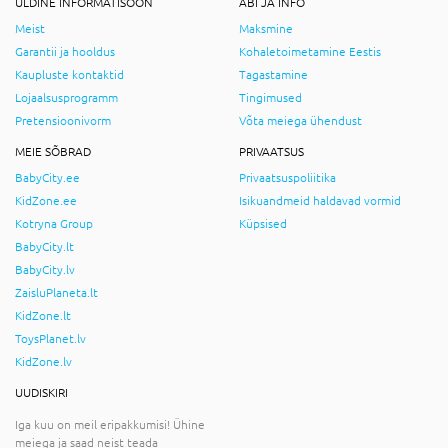
ÜLDINE INFORMATISOON
ABI JA INFO
Meist
Maksmine
Garantii ja hooldus
Kohaletoimetamine Eestis
Kaupluste kontaktid
Tagastamine
Lojaalsusprogramm
Tingimused
Pretensioonivorm
Võta meiega ühendust
MEIE SÕBRAD
PRIVAATSUS
BabyCity.ee
Privaatsuspoliitika
KidZone.ee
Isikuandmeid haldavad vormid
Kotryna Group
Küpsised
BabyCity.lt
BabyCity.lv
ZaisluPlaneta.lt
KidZone.lt
ToysPlanet.lv
KidZone.lv
UUDISKIRI
Iga kuu on meil eripakkumisi! Ühine
meiega ja saad neist teada