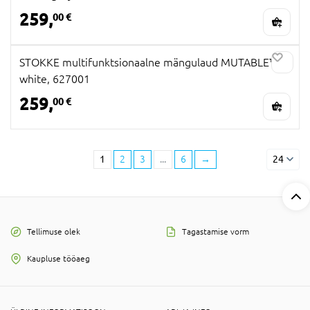
259,
00 €
STOKKE multifunktsionaalne mängulaud MUTABLE™,
white, 627001
259,
00 €
1
2
3
...
6
→
24
Tellimuse olek
Tagastamise vorm
Kaupluse tööaeg