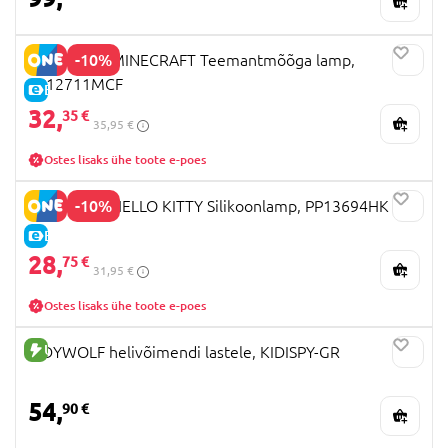
-10%
PALADONE MINECRAFT Teemantmõõga lamp,
PP12711MCF
E-HIND
32,
35 €
35,95 €
Ostes lisaks ühe toote e-poes
-10%
PALADONE HELLO KITTY Silikoonlamp, PP13694HK
E-HIND
28,
75 €
31,95 €
Ostes lisaks ühe toote e-poes
UUS TOODE
KIDYWOLF helivõimendi lastele, KIDISPY-GR
54,
90 €