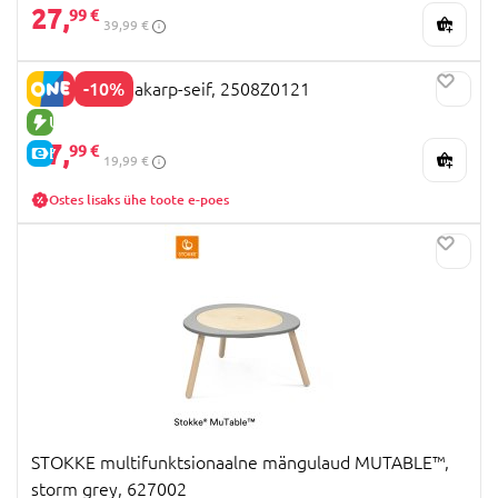
27,
99 €
39,99 €
-10%
Capybara rahakarp-seif, 2508Z0121
UUS TOODE
17,
99 €
E-HIND
19,99 €
Ostes lisaks ühe toote e-poes
STOKKE multifunktsionaalne mängulaud MUTABLE™,
storm grey, 627002