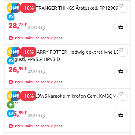
-10%
PALADONE STRANGER THINGS Äratuskell, PP12909ST
E-HIND
28,
75 €
31,95 €
Ostes lisaks ühe toote e-poes
-10%
PALADONE HARRY POTTER Hedwig dekoratiivne LED-
valgusti, PP9564HPV3ID
E-HIND
26,
99 €
29,99 €
Ostes lisaks ühe toote e-poes
-10%
SQUISHMALLOWS karaoke mikrofon Cam, KMSQM-BT-
CAM
UUS TOODE
35,
99 €
E-HIND
39,99 €
Ostes lisaks ühe toote e-poes