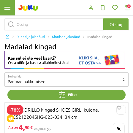
0
Otsing
Riided ja jalanõud
Kinnised jalanõud
Madalad kingad
Madalad kingad
Sorteerida
Parimad pakkumised
Filter
-78%
COCCODRILLO kingad SHOES GIRL, kuldne,
WC5212204SHG-023-034, 34 cm
ALLAHINDLUS
4,
90 €
21,90 €