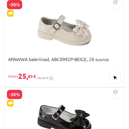
-30%
ALLAHINDLUS
APAWWA baleriinad, ABC0992P-BEIGE, 26 suurus
25,
83 €
36,90 €
-30%
ALLAHINDLUS