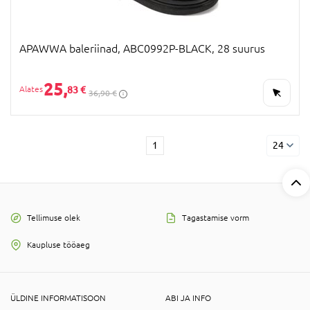
APAWWA baleriinad, ABC0992P-BLACK, 28 suurus
25,
83 €
36,90 €
1
24
Tellimuse olek
Tagastamise vorm
Kaupluse tööaeg
ÜLDINE INFORMATISOON
ABI JA INFO