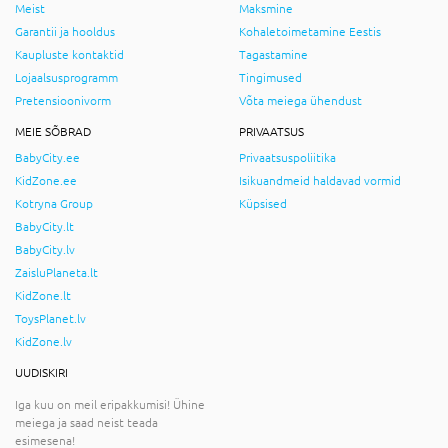
Meist
Maksmine
Garantii ja hooldus
Kohaletoimetamine Eestis
Kaupluste kontaktid
Tagastamine
Lojaalsusprogramm
Tingimused
Pretensioonivorm
Võta meiega ühendust
MEIE SÕBRAD
PRIVAATSUS
BabyCity.ee
Privaatsuspoliitika
KidZone.ee
Isikuandmeid haldavad vormid
Kotryna Group
Küpsised
BabyCity.lt
BabyCity.lv
ZaisluPlaneta.lt
KidZone.lt
ToysPlanet.lv
KidZone.lv
UUDISKIRI
Iga kuu on meil eripakkumisi! Ühine
meiega ja saad neist teada
esimesena!