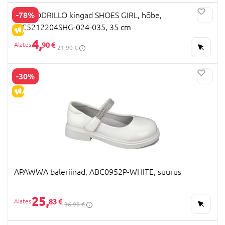
-78%
COCCODRILLO kingad SHOES GIRL, hõbe,
WC5212204SHG-024-035, 35 cm
ALLAHINDLUS
4,
90 €
21,90 €
-30%
ALLAHINDLUS
APAWWA baleriinad, ABC0952P-WHITE, suurus
25,
83 €
36,90 €