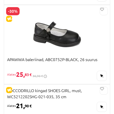
-30%
ALLAHINDLUS
APAWWA baleriinad, ABC0752P-BLACK, 26 suurus
25,
83 €
36,90 €
ALLAHINDLUS
COCCODRILLO kingad SHOES GIRL, must,
WC5212202SHG-021-035, 35 cm
21,
90 €