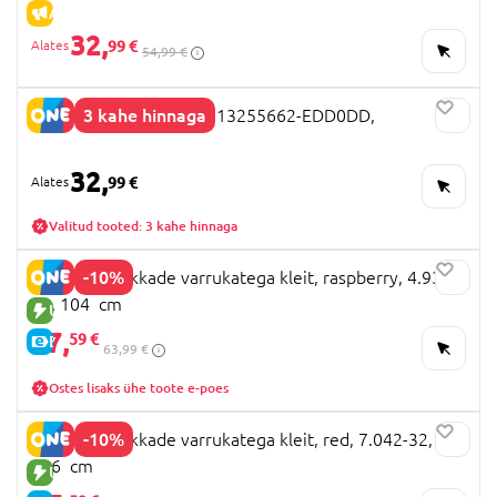
ALLAHINDLUS
32,
99 €
54,99 €
3 kahe hinnaga
NAME IT FROZEN kleit, 13255662-EDD0DD,
32,
99 €
Valitud tooted: 3 kahe hinnaga
-10%
MAYORAL pikkade varrukatega kleit, raspberry, 4.932-
53, 104 cm
UUS TOODE
57,
59 €
E-HIND
63,99 €
Ostes lisaks ühe toote e-poes
-10%
MAYORAL pikkade varrukatega kleit, red, 7.042-32,
116 cm
UUS TOODE