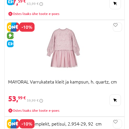
57,
59 €
E-HIND
63,99 €
Ostes lisaks ühe toote e-poes
-10%
UUS TOODE
E-HIND
MAYORAL Varrukateta kleit ja kampsun, h. quartz, cm
53,
99 €
59,99 €
Ostes lisaks ühe toote e-poes
-10%
MAYORAL komplekt, petisui, 2.954-29, 92 cm