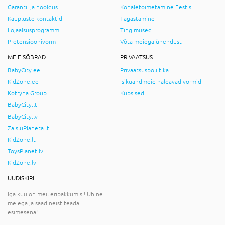
Garantii ja hooldus
Kohaletoimetamine Eestis
Kaupluste kontaktid
Tagastamine
Lojaalsusprogramm
Tingimused
Pretensioonivorm
Võta meiega ühendust
MEIE SÕBRAD
PRIVAATSUS
BabyCity.ee
Privaatsuspoliitika
KidZone.ee
Isikuandmeid haldavad vormid
Kotryna Group
Küpsised
BabyCity.lt
BabyCity.lv
ZaisluPlaneta.lt
KidZone.lt
ToysPlanet.lv
KidZone.lv
UUDISKIRI
Iga kuu on meil eripakkumisi! Ühine
meiega ja saad neist teada
esimesena!