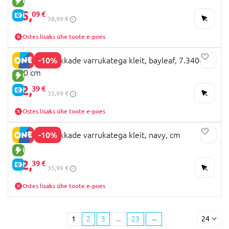
UUS TOODE
35,
09 €
E-HIND
38,99 €
Ostes lisaks ühe toote e-poes
-10%
MAYORAL pikkade varrukatega kleit, bayleaf, 7.340-14,
140 cm
UUS TOODE
32,
39 €
E-HIND
35,99 €
Ostes lisaks ühe toote e-poes
-10%
MAYORAL pikkade varrukatega kleit, navy, cm
UUS TOODE
32,
39 €
E-HIND
35,99 €
Ostes lisaks ühe toote e-poes
1
2
3
...
23
→
24