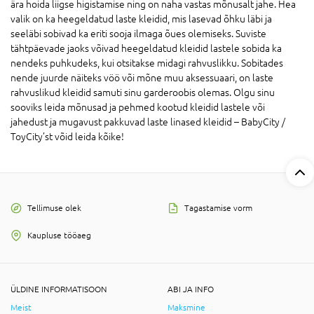
ära hoida liigse higistamise ning on naha vastas mõnusalt jahe. Hea
valik on ka heegeldatud laste kleidid, mis lasevad õhku läbi ja
seeläbi sobivad ka eriti sooja ilmaga õues olemiseks. Suviste
tähtpäevade jaoks võivad heegeldatud kleidid lastele sobida ka
nendeks puhkudeks, kui otsitakse midagi rahvuslikku. Sobitades
nende juurde näiteks vöö või mõne muu aksessuaari, on laste
rahvuslikud kleidid samuti sinu garderoobis olemas. Olgu sinu
sooviks leida mõnusad ja pehmed kootud kleidid lastele või
jahedust ja mugavust pakkuvad laste linased kleidid – BabyCity /
ToyCity’st võid leida kõike!
Tellimuse olek
Tagastamise vorm
Kaupluse tööaeg
ÜLDINE INFORMATISOON
ABI JA INFO
Meist
Maksmine