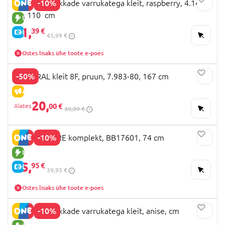
-10%
MAYORAL pikkade varrukatega kleit, raspberry, 4.146-
11, 110 cm
UUS TOODE
41,
39 €
E-HIND
45,99 €
Ostes lisaks ühe toote e-poes
-50%
MAYORAL kleit 8F, pruun, 7.983-80, 167 cm
ALLAHINDLUS
20,
00 €
39,99 €
-10%
MOTHERCARE komplekt, BB17601, 74 cm
UUS TOODE
35,
95 €
E-HIND
39,95 €
Ostes lisaks ühe toote e-poes
-10%
MAYORAL pikkade varrukatega kleit, anise, cm