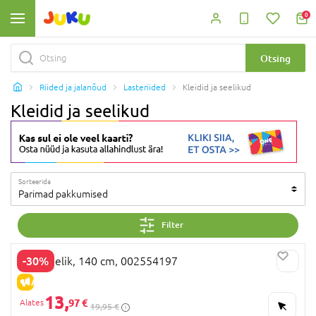
0
Otsing
Riided ja jalanõud
Lasteriided
Kleidid ja seelikud
Kleidid ja seelikud
Sorteerida
Parimad pakkumised
Filter
-30%
OVS seelik, 140 cm, 002554197
ALLAHINDLUS
13,
97 €
19,95 €