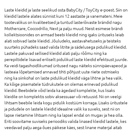
Laste kleidid ja laste seelikud osta BabyCity / ToyCity e-poest. Siin on
kleidid lastele alates sünnist kuni 12 aastaste ja vanemateni. Meie
tootevalikus on kvaliteetsed ja tuntud lasterõivaste brändid nagu
Mothercare, Coccodrillo, Next ja palju muud. Neist esimese brändi
kollektsioonides on armsad beebi kleidid ning igaks ürituseks leiab
alati sobivad laste kleidid. Jõuludeks, aastavahetuseks ja teisteks
suurteks pühadeks saad valida litrite ja sädelusega pidulikud kleidid.
Lastele pakuvad sellised kleidid alati palju rõõmu ning ka
perepiltidele lisavad eriliselt pidulikud laste kleidid efektsust juurde.
Ka veidi tagasihoidlikumad üritused nagu näiteks sünnipäevapeod ja
lasteaia lõpetamised annavad tihti põhjust uute riiete ostmiseks
ning ka siinkohal on laste pidulikud kleidid väga lihtne ja hea valik.
Ka kõige pisematele tüdrukutele on olemas erinevad pidulikud
kleidid. Beebidele võid leida ka ägedaid komplekte, kus lisaks
kleidile on komplektis sobiv aksessuaar või retuusid. Nii on veelgi
lihtsam beebile leida kogu pidulik kostüüm korraga. Lisaks üritustele
ja pidudele on lastele kleidid ideaalne valik ka suveks, sest nii on
lapse riietamine lihtsam ning ka lapsel endal on mugav ja hea olla.
Eriti soovitame suviseks perioodiks valida linased kleidid lastele, kes
veedavad palju aega õues päikese käes, sest linane materjal aitab