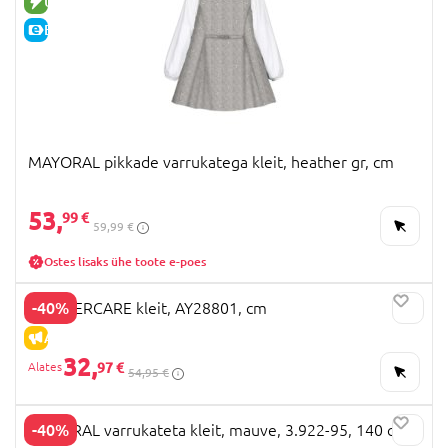
UUS TOODE
E-HIND
MAYORAL pikkade varrukatega kleit, heather gr, cm
53,
99 €
59,99 €
Ostes lisaks ühe toote e-poes
-40%
MOTHERCARE kleit, AY28801, cm
ALLAHINDLUS
32,
97 €
54,95 €
-40%
MAYORAL varrukateta kleit, mauve, 3.922-95, 140 cm