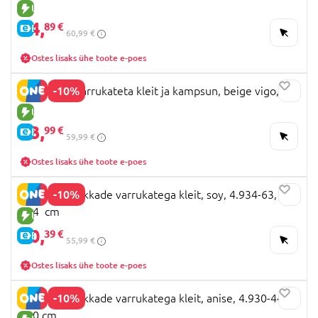
UUS TOODE
54,
89 €
E-HIND
60,99 €
Ostes lisaks ühe toote e-poes
-10%
MAYORAL Varrukateta kleit ja kampsun, beige vigo, cm
UUS TOODE
53,
99 €
E-HIND
59,99 €
Ostes lisaks ühe toote e-poes
-10%
MAYORAL pikkade varrukatega kleit, soy, 4.934-63,
134 cm
UUS TOODE
50,
39 €
E-HIND
55,99 €
Ostes lisaks ühe toote e-poes
-10%
MAYORAL pikkade varrukatega kleit, anise, 4.930-44,
140 cm