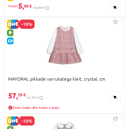
5,
99 €
19,95 €
-10%
UUS TOODE
E-HIND
MAYORAL pikkade varrukatega kleit, crystal, cm
57,
59 €
63,99 €
Ostes lisaks ühe toote e-poes
-10%