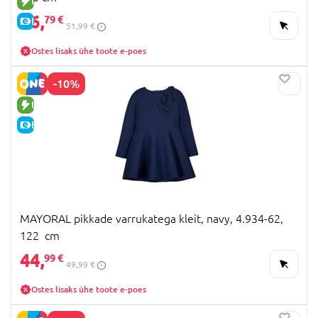
UUS TOODE
46,
79 €
E-HIND
51,99 €
Ostes lisaks ühe toote e-poes
-10%
UUS TOODE
E-HIND
MAYORAL pikkade varrukatega kleit, navy, 4.934-62,
122 cm
44,
99 €
49,99 €
Ostes lisaks ühe toote e-poes