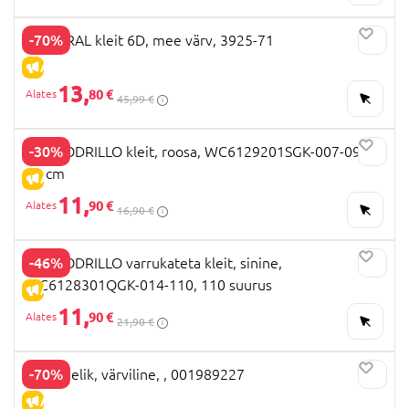
-70%
MAYORAL kleit 6D, mee värv, 3925-71
ALLAHINDLUS
13,
80 €
45,99 €
-30%
COCCODRILLO kleit, roosa, WC6129201SGK-007-092,
92 cm
ALLAHINDLUS
11,
90 €
16,90 €
-46%
COCCODRILLO varrukateta kleit, sinine,
WC6128301QGK-014-110, 110 suurus
ALLAHINDLUS
11,
90 €
21,90 €
-70%
OVS seelik, värviline, , 001989227
ALLAHINDLUS