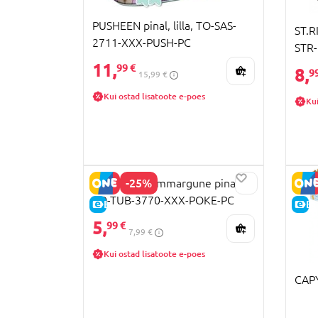
PUSHEEN pinal, lilla, TO-SAS-
ST.R
2711-XXX-PUSH-PC
STR
11,
99 €
8,
9
15,99 €
Kui ostad lisatoote e-poes
Kui
-25%
POKEMON ümmargune pinal,
TO-TUB-3770-XXX-POKE-PC
E-HIND
E-
5,
99 €
7,99 €
Kui ostad lisatoote e-poes
CAPY