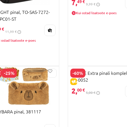
7,
49 €
9,99 €
IGHT pinal, TO-SAS-7272-
Kui ostad lisatoote e-poes
-PC01-ST
9 €
11,99 €
 ostad lisatoote e-poes
-25%
-60%
BARBIE Extra pinali komple
99-0052
HIND
ALLAHINDLUS
2,
00 €
5,00 €
BARA pinal, 381117