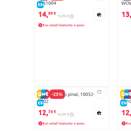
F061004
WOW
E-HIND
14,
13
99 €
19,99 €
Kui ostad lisatoote e-poes
-25%
LEGO Ninjago pinal, 10052-
PAW 
2502
211
E-HIND
E-
12,
12
74 €
16,99 €
Kui ostad lisatoote e-poes
Kui