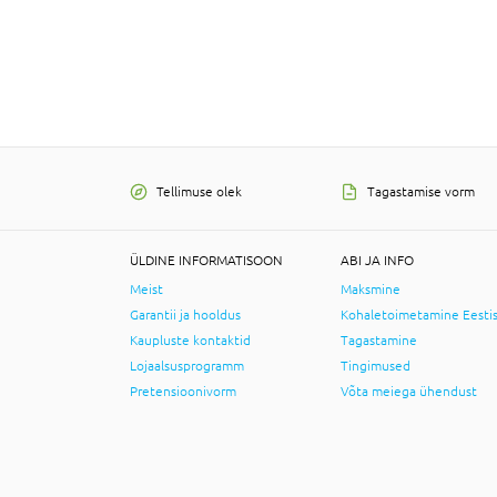
Tellimuse olek
Tagastamise vorm
ÜLDINE INFORMATISOON
ABI JA INFO
Meist
Maksmine
Garantii ja hooldus
Kohaletoimetamine Eesti
Kaupluste kontaktid
Tagastamine
Lojaalsusprogramm
Tingimused
Pretensioonivorm
Võta meiega ühendust