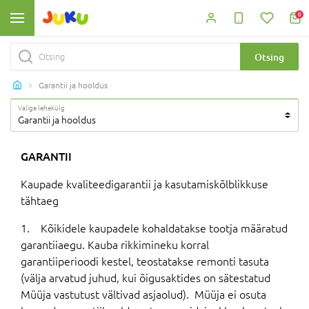
0
Otsing
Garantii ja hooldus
Valige lehekülg
Garantii ja hooldus
GARANTII
Kaupade kvaliteedigarantii ja kasutamiskõlblikkuse
tähtaeg
1. Kõikidele kaupadele kohaldatakse tootja määratud
garantiiaegu. Kauba rikkimineku korral
garantiiperioodi kestel, teostatakse remonti tasuta
(välja arvatud juhud, kui õigusaktides on sätestatud
Müüja vastutust vältivad asjaolud). Müüja ei osuta