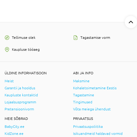
Tellimuse olek
Tagastamise vorm
Kaupluse tööaeg
ÜLDINE INFORMATISOON
ABI JA INFO
Meist
Maksmine
Garantii ja hooldus
Kohaletoimetamine Eestis
Kaupluste kontaktid
Tagastamine
Lojaalsusprogramm
Tingimused
Pretensioonivorm
Võta meiega ühendust
MEIE SÕBRAD
PRIVAATSUS
BabyCity.ee
Privaatsuspoliitika
KidZone.ee
Isikuandmeid haldavad vormid