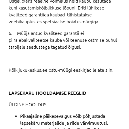
Ostjal oleks reaalne võimalus neid kaupu kasutada
kuni kasutamiskõlblikkuse lõpuni. Eriti lühikese
kvaliteedigarantiiga kaubad tähistatakse
veebikauplustes spetsiaalse hoiatusmärgiga.
6. Müüja antud kvaliteedigarantii ei
piira ebakvaliteetse kauba või teenuse ostmise puhul
tarbijale seadustega tagatud õigusi.
Kõik jukukeskus.ee ostu-müügi eeskirjad leiate siin.
LAPSEKÄRU HOOLDAMISE REEGLID
ÜLDINE HOOLDUS
Pikaajaline päikesevalgus võib põhjustada
lapsekäru materjalide ja riide värvimuutusi.