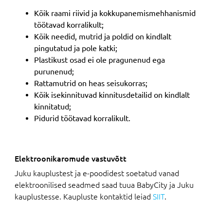
Kõik raami riivid ja kokkupanemismehhanismid
töötavad korralikult;
Kõik needid, mutrid ja poldid on kindlalt
pingutatud ja pole katki;
Plastikust osad ei ole pragunenud ega
purunenud;
Rattamutrid on heas seisukorras;
Kõik isekinnituvad kinnitusdetailid on kindlalt
kinnitatud;
Pidurid töötavad korralikult.
Elektroonikaromude vastuvõtt
Juku kauplustest ja e-poodidest soetatud vanad
elektroonilised seadmed saad tuua BabyCity ja Juku
kauplustesse. Kaupluste kontaktid leiad
SIIT
.