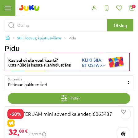
0
Otsing
Stiil, loovus, kujutlusvõime
Pidu
Pidu
Sorteerida
Parimad pakkumised
Filter
-60%
MONSTER JAM mini advendikalender, 6065437
ALLAHINDLUS
32,
00 €
79,99 €