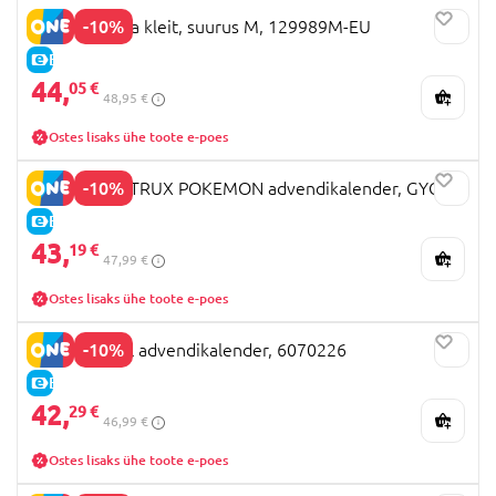
-10%
DISGUISE Elsa kleit, suurus M, 129989M-EU
E-HIND
44,
05 €
48,95 €
Ostes lisaks ühe toote e-poes
-10%
MEGA CONSTRUX POKEMON advendikalender, GYG99
E-HIND
43,
19 €
47,99 €
Ostes lisaks ühe toote e-poes
-10%
PAW PATROL advendikalender, 6070226
E-HIND
42,
29 €
46,99 €
Ostes lisaks ühe toote e-poes