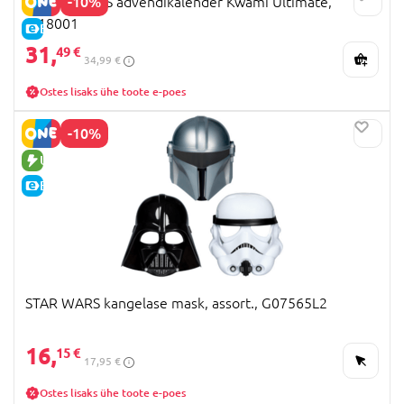
-10%
MIRACULOUS advendikalender Kwami Ultimate,
M18001
E-HIND
31,
49 €
34,99 €
Ostes lisaks ühe toote e-poes
-10%
UUS TOODE
E-HIND
STAR WARS kangelase mask, assort., G07565L2
16,
15 €
17,95 €
Ostes lisaks ühe toote e-poes