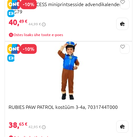
-10%
DISNEY PRINCESS miniprintsesside advendikalender,
JFG79
E-HIND
40,
49 €
44,99 €
Ostes lisaks ühe toote e-poes
-10%
E-HIND
RUBIES PAW PATROL kostüüm 3-4a, 7031744T000
38,
65 €
42,95 €