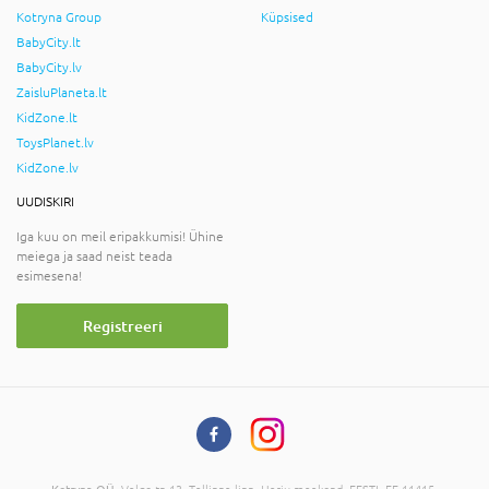
Kotryna Group
Küpsised
BabyCity.lt
BabyCity.lv
ZaisluPlaneta.lt
KidZone.lt
ToysPlanet.lv
KidZone.lv
UUDISKIRI
Iga kuu on meil eripakkumisi! Ühine
meiega ja saad neist teada
esimesena!
Registreeri