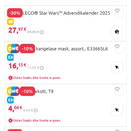
-30%
75418 LEGO® Star Wars™ Advendikalender 2025
ALLAHINDLUS
27,
97 €
39,95 €
-10%
SPIDER-MAN kangelase mask, assort., E33665L6
E-HIND
16,
15 €
17,95 €
Ostes lisaks ühe toote e-poes
-10%
Paberist kinkekott, T9
E-HIND
4,
04 €
4,49 €
Ostes lisaks ühe toote e-poes