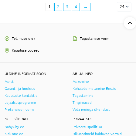
1
2
3
4
→
24
Tellimuse olek
Tagastamise vorm
Kaupluse tööaeg
ÜLDINE INFORMATISOON
ABI JA INFO
Meist
Maksmine
Garantii ja hooldus
Kohaletoimetamine Eestis
Kaupluste kontaktid
Tagastamine
Lojaalsusprogramm
Tingimused
Pretensioonivorm
Võta meiega ühendust
MEIE SÕBRAD
PRIVAATSUS
BabyCity.ee
Privaatsuspoliitika
KidZone.ee
Isikuandmeid haldavad vormid