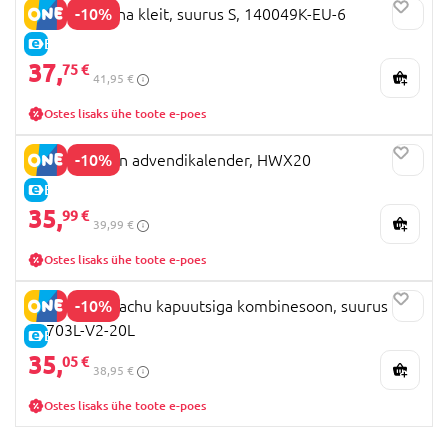
-10%
DISGUISE Anna kleit, suurus S, 140049K-EU-6
E-HIND
37,
75 €
41,95 €
Ostes lisaks ühe toote e-poes
-10%
Disney Frozen advendikalender, HWX20
E-HIND
35,
99 €
39,99 €
Ostes lisaks ühe toote e-poes
-10%
DISGUISE Pikachu kapuutsiga kombinesoon, suurus L,
94703L-V2-20L
E-HIND
35,
05 €
38,95 €
Ostes lisaks ühe toote e-poes