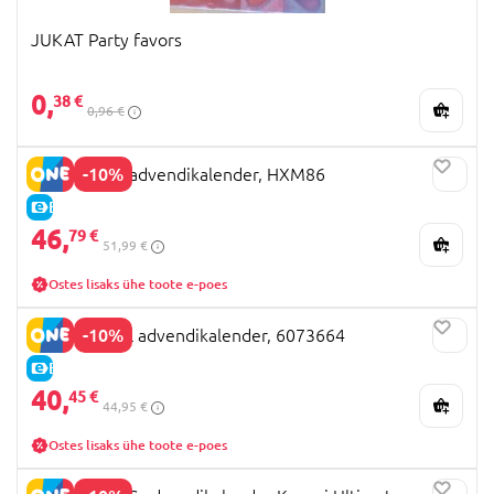
JUKAT Party favors
0,
38 €
0,96 €
-10%
MINECRAFT advendikalender, HXM86
E-HIND
46,
79 €
51,99 €
Ostes lisaks ühe toote e-poes
-10%
PAW PATROL advendikalender, 6073664
E-HIND
40,
45 €
44,95 €
Ostes lisaks ühe toote e-poes