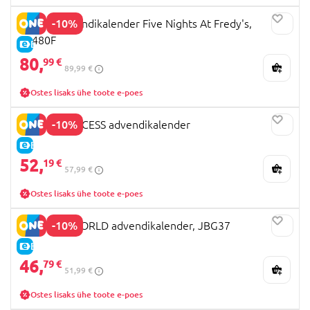
-10%
FUNKO advendikalender Five Nights At Fredy's,
72480F
E-HIND
80,
99 €
89,99 €
Ostes lisaks ühe toote e-poes
-10%
DISNEY PRINCESS advendikalender
E-HIND
52,
19 €
57,99 €
Ostes lisaks ühe toote e-poes
-10%
JURASSIC WORLD advendikalender, JBG37
E-HIND
46,
79 €
51,99 €
Ostes lisaks ühe toote e-poes