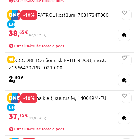
Ostes lisaks ühe toote e-poes
-10%
RUBIES PAW PATROL kostüüm, 7031734T000
E-HIND
38,
65 €
42,95 €
Ostes lisaks ühe toote e-poes
ALLAHINDLUS
COCCODRILLO näomask PETIT BIJOU, must,
ZC5664307PBJ-021-000
2,
50 €
-10%
DISGUISE Anna kleit, suurus M, 140049M-EU
E-HIND
37,
75 €
41,95 €
Ostes lisaks ühe toote e-poes