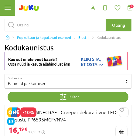
0
Otsing
Popkultuur ja kogutavad esemed
Elustiil
Kodukaunistus
Kodukaunistus
Sorteerida
Parimad pakkumised
Filter
-10%
PALADONE MINECRAFT Creeper dekoratiivne LED-
valgusti, PP6595MCFVNV4
E-HIND
16,
19 €
17,99 €