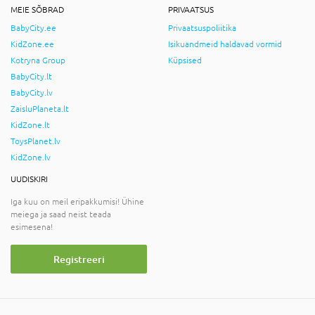
MEIE SÕBRAD
PRIVAATSUS
BabyCity.ee
Privaatsuspoliitika
KidZone.ee
Isikuandmeid haldavad vormid
Kotryna Group
Küpsised
BabyCity.lt
BabyCity.lv
ZaisluPlaneta.lt
KidZone.lt
ToysPlanet.lv
KidZone.lv
UUDISKIRI
Iga kuu on meil eripakkumisi! Ühine
meiega ja saad neist teada
esimesena!
Registreeri