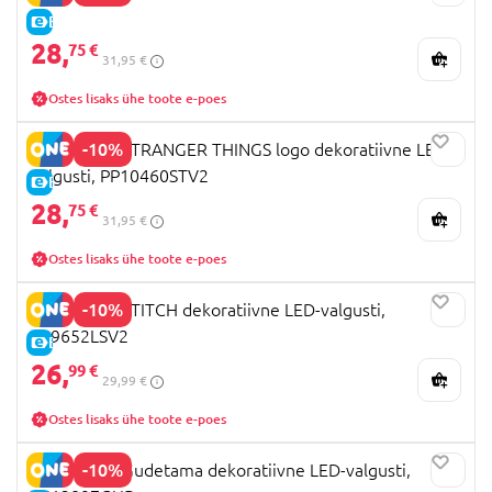
E-HIND
28,
75 €
31,95 €
Ostes lisaks ühe toote e-poes
-10%
PALADONE STRANGER THINGS logo dekoratiivne LED-
valgusti, PP10460STV2
E-HIND
28,
75 €
31,95 €
Ostes lisaks ühe toote e-poes
-10%
PALADONE STITCH dekoratiivne LED-valgusti,
PP9652LSV2
E-HIND
26,
99 €
29,99 €
Ostes lisaks ühe toote e-poes
-10%
PALADONE Gudetama dekoratiivne LED-valgusti,