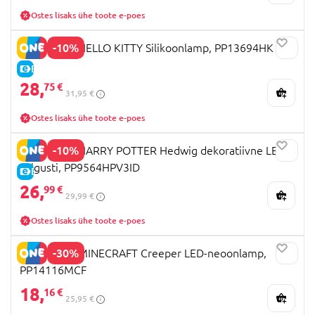
Ostes lisaks ühe toote e-poes
-10%
PALADONE HELLO KITTY Silikoonlamp, PP13694HK
E-HIND
28,
75 €
31,95 €
Ostes lisaks ühe toote e-poes
-10%
PALADONE HARRY POTTER Hedwig dekoratiivne LED-
valgusti, PP9564HPV3ID
E-HIND
26,
99 €
29,99 €
Ostes lisaks ühe toote e-poes
-30%
PALADONE MINECRAFT Creeper LED-neoonlamp,
PP14116MCF
18,
16 €
25,95 €