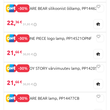
-30%
PALADONE CARE BEAR silikoonist öölamp, PP14462CB
22,
36 €
31,95 €
-30%
PALADONE ONE PIECE logo lamp, PP14521OPNF
21,
66 €
30,95 €
-30%
PALADONE TOY STORY värvimuutev lamp, PP14205TS
21,
66 €
30,95 €
-30%
PALADONE CARE BEAR lamp, PP14477CB