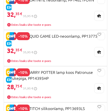
E-HIND
32,
35 €
35,95 €
Ostes lisaks ühe toote e-poes
-10%
PALADONE SQUID GAME LED-neoonlamp, PP13775SG
E-HIND
32,
35 €
35,95 €
Ostes lisaks ühe toote e-poes
-10%
PALADONE HARRY POTTER lamp koos Patronuse
võlukepiga, PP14395HP
E-HIND
28,
75 €
31,95 €
Ostes lisaks ühe toote e-poes
-10%
PALADONE STITCH silikoonlamp, PP13693LS