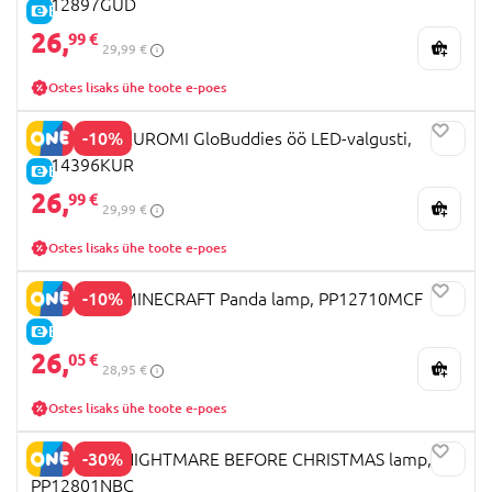
PP12897GUD
E-HIND
26,
99 €
29,99 €
Ostes lisaks ühe toote e-poes
-10%
PALADONE KUROMI GloBuddies öö LED-valgusti,
PP14396KUR
E-HIND
26,
99 €
29,99 €
Ostes lisaks ühe toote e-poes
-10%
PALADONE MINECRAFT Panda lamp, PP12710MCF
E-HIND
26,
05 €
28,95 €
Ostes lisaks ühe toote e-poes
-30%
PALADONE NIGHTMARE BEFORE CHRISTMAS lamp,
PP12801NBC