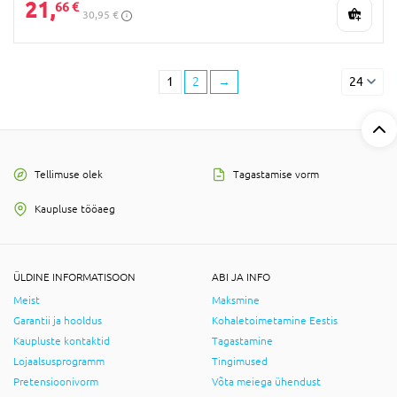
21,
66 €
30,95 €
1
2
→
24
Tellimuse olek
Tagastamise vorm
Kaupluse tööaeg
ÜLDINE INFORMATISOON
ABI JA INFO
Meist
Maksmine
Garantii ja hooldus
Kohaletoimetamine Eestis
Kaupluste kontaktid
Tagastamine
Lojaalsusprogramm
Tingimused
Pretensioonivorm
Võta meiega ühendust