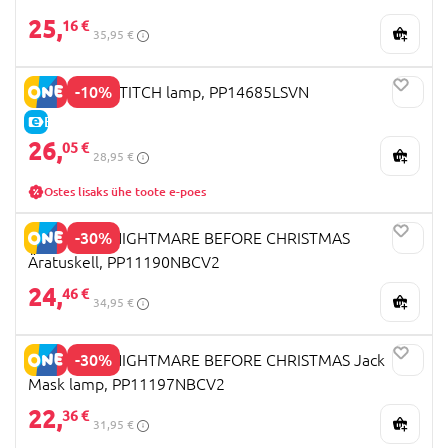
25,
16 €
35,95 €
-10%
PALADONE STITCH lamp, PP14685LSVN
E-HIND
26,
05 €
28,95 €
Ostes lisaks ühe toote e-poes
-30%
PALADONE NIGHTMARE BEFORE CHRISTMAS
Äratuskell, PP11190NBCV2
24,
46 €
34,95 €
-30%
PALADONE NIGHTMARE BEFORE CHRISTMAS Jack
Mask lamp, PP11197NBCV2
22,
36 €
31,95 €