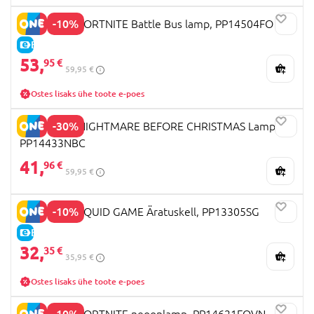
-10%
PALADONE FORTNITE Battle Bus lamp, PP14504FO
E-HIND
53,
95 €
59,95 €
Ostes lisaks ühe toote e-poes
-30%
PALADONE NIGHTMARE BEFORE CHRISTMAS Lamp,
PP14433NBC
41,
96 €
59,95 €
-10%
PALADONE SQUID GAME Äratuskell, PP13305SG
E-HIND
32,
35 €
35,95 €
Ostes lisaks ühe toote e-poes
-10%
PALADONE FORTNITE neoonlamp, PP14621FOVN