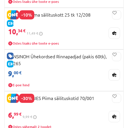
Ostes lisaks ühe toote e-poes
-10%
LOVI rinnapiima säilituskott 25 tk 12/208
E-HIND
10,
34 €
11,49 €
Ostes lisaks ühe toote e-poes
HEA HIND
LANSINOH Ühekordsed Rinnapadjad (pakis 60tk),
44265
E-HIND
9,
00 €
E-poe hind
-30%
CANPOL BABIES Piima säilituskotid 70/001
6,
99 €
9,99 €
Ostes vähemalt 2 toodet