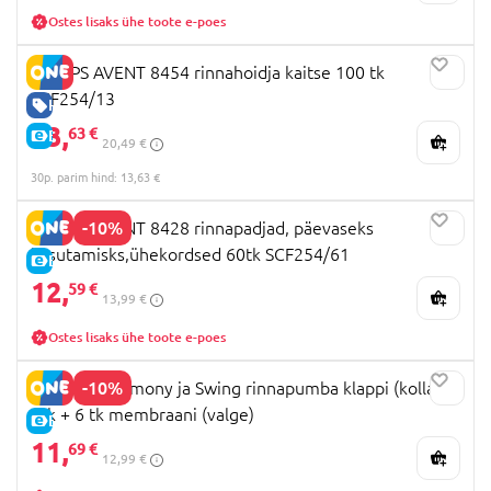
Ostes lisaks ühe toote e-poes
PHILIPS AVENT 8454 rinnahoidja kaitse 100 tk
SCF254/13
HEA HIND
13,
63 €
E-HIND
20,49 €
30p. parim hind: 13,63 €
-10%
PHILIPS AVENT 8428 rinnapadjad, päevaseks
kasutamisks,ühekordsed 60tk SCF254/61
E-HIND
12,
59 €
13,99 €
Ostes lisaks ühe toote e-poes
-10%
MEDELA Harmony ja Swing rinnapumba klappi (kollane)
2tk + 6 tk membraani (valge)
E-HIND
11,
69 €
12,99 €