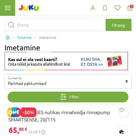
0
Otsing
Toitmine
Imetamine
Imetamine
Sorteerida
Parimad pakkumised
Filter
-30%
CANPOL BABIES nutikas rinnahoidja rinnapump
SMARTSENSE, 20/115
65,
80 €
94,00 €