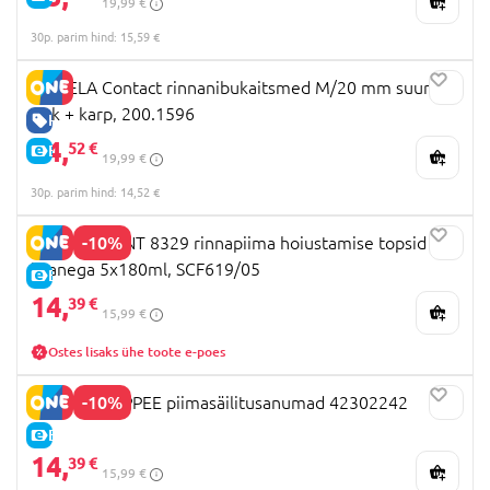
19,99 €
30p. parim hind: 15,59 €
MEDELA Contact rinnanibukaitsmed M/20 mm suurus
2 tk + karp, 200.1596
HEA HIND
14,
52 €
E-HIND
19,99 €
30p. parim hind: 14,52 €
-10%
PHILIPS AVENT 8329 rinnapiima hoiustamise topsid
kaanega 5x180ml, SCF619/05
E-HIND
14,
39 €
15,99 €
Ostes lisaks ühe toote e-poes
-10%
TOMMEE TIPPEE piimasäilitusanumad 42302242
E-HIND
14,
39 €
15,99 €