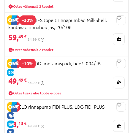
Ostes vähemalt 2 toodet
-30%
CANPOL BABIES topelt rinnapumbad MilkShell,
kantavad rinnahoidjas, 20/106
59,
49 €
84,99 €
Ostes vähemalt 2 toodet
-10%
MOTHERHOOD imetamispadi, beež, 004/JB
E-HIND
49,
49 €
54,99 €
Ostes lisaks ühe toote e-poes
LIONELO rinnapump FIDI PLUS, LOC-FIDI PLUS
HEA HIND
33,
13 €
E-HIND
49,99 €
AINULT VEEBIS