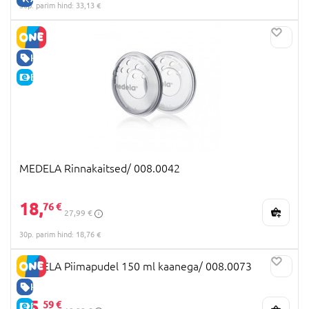
30p. parim hind: 33,13 €
HEA HIND
E-HIND
MEDELA Rinnakaitsed/ 008.0042
18,
76 €
27,99 €
30p. parim hind: 18,76 €
MEDELA Piimapudel 150 ml kaanega/ 008.0073
HEA HIND
15,
59 €
E-HIND