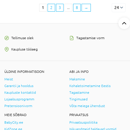
1
2
3
...
8
→
24
Tellimuse olek
Tagastamise vorm
Kaupluse tööaeg
ÜLDINE INFORMATISOON
ABI JA INFO
Meist
Maksmine
Garantii ja hooldus
Kohaletoimetamine Eestis
Kaupluste kontaktid
Tagastamine
Lojaalsusprogramm
Tingimused
Pretensioonivorm
Võta meiega ühendust
MEIE SÕBRAD
PRIVAATSUS
BabyCity.ee
Privaatsuspoliitika
KidZone.ee
Isikuandmeid haldavad vormid