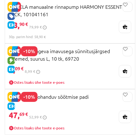
MEDELA manuaalne rinnapump HARMONY ESSENTIAL
PACK, 101041161
HEA HIND
58,
90 €
E-HIND
79,99 €
30p. parim hind: 58,90 €
-10%
LANSINOH tugeva imavusega sünnitusjärgsed
sidemed, suurus L, 10 tk, 69720
UUS TOODE
8,
09 €
E-HIND
8,99 €
Ostes lisaks ühe toote e-poes
-10%
MOMCOZY kohanduv söötmise padi
E-HIND
47,
69 €
52,99 €
Ostes lisaks ühe toote e-poes