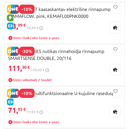
-10%
KINDERKRAFT kaasaskantav elektriline rinnapump
MAMAFLOW, pink, KEMAFL00PNK0000
UUS TOODE
53,
99 €
E-HIND
59,99 €
Ostes lisaks ühe toote e-poes
-30%
CANPOL BABIES nutikas rinnahoidja rinnapump
SMARTSENSE DOUBLE, 20/116
111,
30 €
159,00 €
Ostes vähemalt 2 toodet
-10%
MOMCOZY multifunktsionaalne U-kujuline raseduspadi
E-HIND
71,
95 €
79,95 €
Ostes lisaks ühe toote e-poes