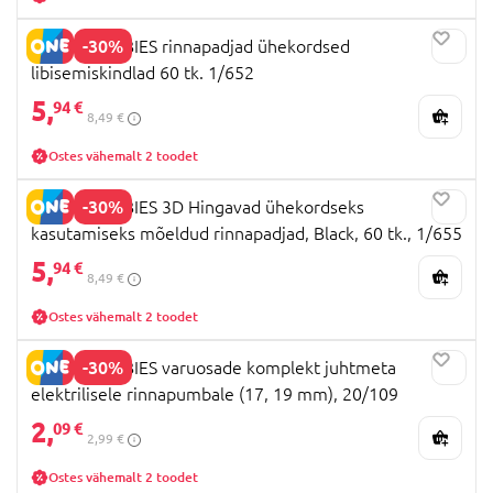
-30%
CANPOL BABIES rinnapadjad ühekordsed
libisemiskindlad 60 tk. 1/652
5,
94 €
8,49 €
Ostes vähemalt 2 toodet
-30%
CANPOL BABIES 3D Hingavad ühekordseks
kasutamiseks mõeldud rinnapadjad, Black, 60 tk., 1/655
5,
94 €
8,49 €
Ostes vähemalt 2 toodet
-30%
CANPOL BABIES varuosade komplekt juhtmeta
elektrilisele rinnapumbale (17, 19 mm), 20/109
2,
09 €
2,99 €
Ostes vähemalt 2 toodet