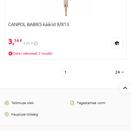
CANPOL BABIES käärid 9/813
3,
14 €
4,49 €
Ostes vähemalt 2 toodet
1
24
Tellimuse olek
Tagastamise vorm
Kaupluse tööaeg