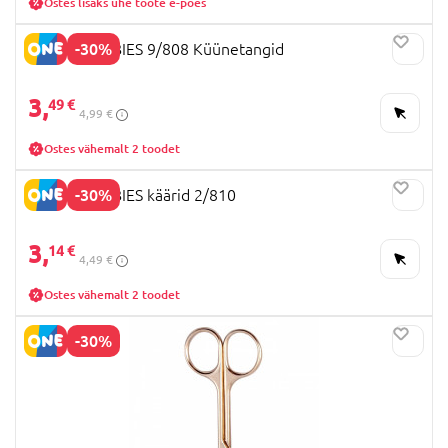
Ostes lisaks ühe toote e-poes
-30%
CANPOL BABIES 9/808 Küünetangid
3,
49 €
4,99 €
Ostes vähemalt 2 toodet
-30%
CANPOL BABIES käärid 2/810
3,
14 €
4,49 €
Ostes vähemalt 2 toodet
-30%