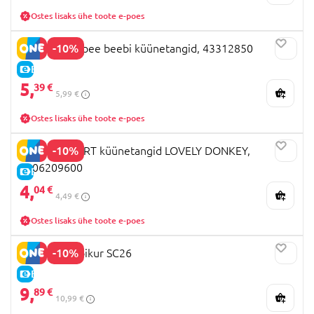
Ostes lisaks ühe toote e-poes
-10%
Tommee Tippee beebi küünetangid, 43312850
E-HIND
5,
39 €
5,99 €
Ostes lisaks ühe toote e-poes
-10%
BEBECONFORT küünetangid LOVELY DONKEY,
3106209600
E-HIND
4,
04 €
4,49 €
Ostes lisaks ühe toote e-poes
-10%
NUK küünelõikur SC26
E-HIND
9,
89 €
10,99 €