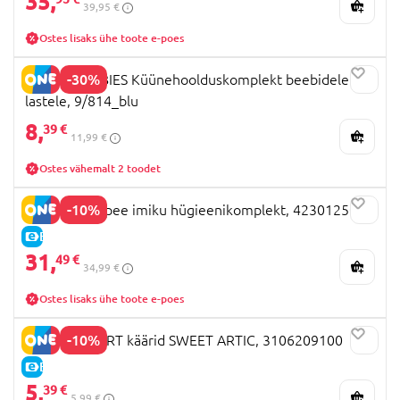
35,
39,95 €
Ostes lisaks ühe toote e-poes
-30%
CANPOL BABIES Küünehoolduskomplekt beebidele ja
lastele, 9/814_blu
8,
39 €
11,99 €
Ostes vähemalt 2 toodet
-10%
Tommee Tippee imiku hügieenikomplekt, 42301250
E-HIND
31,
49 €
34,99 €
Ostes lisaks ühe toote e-poes
-10%
BEBECONFORT käärid SWEET ARTIC, 3106209100
E-HIND
5,
39 €
5,99 €