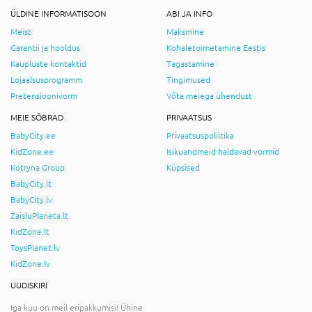
ÜLDINE INFORMATISOON
ABI JA INFO
Meist
Maksmine
Garantii ja hooldus
Kohaletoimetamine Eestis
Kaupluste kontaktid
Tagastamine
Lojaalsusprogramm
Tingimused
Pretensioonivorm
Võta meiega ühendust
MEIE SÕBRAD
PRIVAATSUS
BabyCity.ee
Privaatsuspoliitika
KidZone.ee
Isikuandmeid haldavad vormid
Kotryna Group
Küpsised
BabyCity.lt
BabyCity.lv
ZaisluPlaneta.lt
KidZone.lt
ToysPlanet.lv
KidZone.lv
UUDISKIRI
Iga kuu on meil eripakkumisi! Ühine