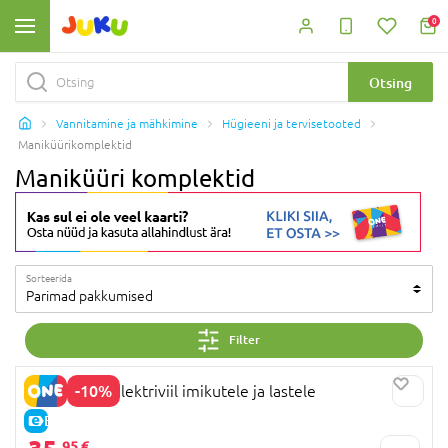
0
Otsing
Vannitamine ja mähkimine
Hügieeni ja tervisetooted
Maniküürikomplektid
Maniküüri komplektid
Sorteerida
Parimad pakkumised
Filter
-10%
MOMCOZY elektriviil imikutele ja lastele
E-HIND
95 €