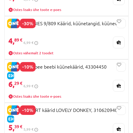
Ostes lisaks ühe toote e-poes
-30%
CANPOL BABIES 9/809 Käärid, küünetangid, küüneviil
4,
89 €
6,99 €
Ostes vähemalt 2 toodet
-10%
Tommee Tippee beebi küünekäärid, 43304450
E-HIND
6,
29 €
6,99 €
Ostes lisaks ühe toote e-poes
-10%
BEBECONFORT käärid LOVELY DONKEY, 3106209400
E-HIND
5,
39 €
5,99 €