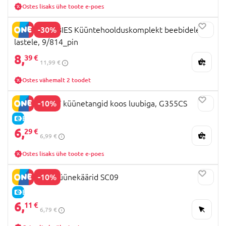
Ostes lisaks ühe toote e-poes
-30%
CANPOL BABIES Küüntehoolduskomplekt beebidele ja
lastele, 9/814_pin
8,
39 €
11,99 €
Ostes vähemalt 2 toodet
-10%
DREAMBABY küünetangid koos luubiga, G355CS
E-HIND
6,
29 €
6,99 €
Ostes lisaks ühe toote e-poes
-10%
NUK beebi küünekäärid SC09
E-HIND
6,
11 €
6,79 €