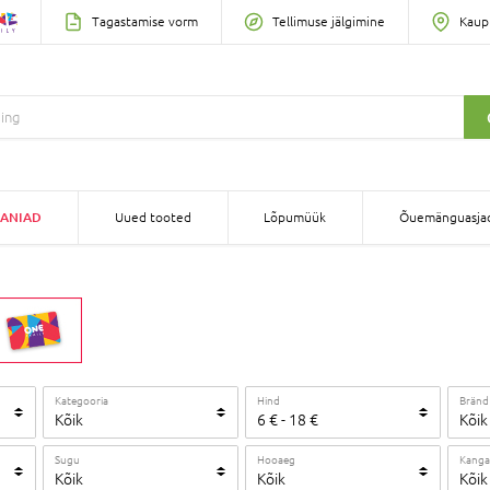
Tagastamise vorm
Tellimuse jälgimine
Kaup
ANIAD
Uued tooted
Lõpumüük
Õuemänguasja
Kategooria
Hind
Bränd
Kõik
6
€
-
18
€
Kõik
Sugu
Hooaeg
Kanga
Kõik
Kõik
Kõik