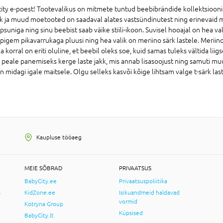
ycity e-poest! Tootevalikus on mitmete tuntud beebibrändide kollektsioonid 
jakk ja muud moetooted on saadaval alates vastsündinutest ning erinevaid mu
psuniga ning sinu beebist saab väike stiili-ikoon. Suvisel hooajal on hea va
ida pigem pikavarrukaga pluusi ning hea valik on meriino särk lastele. Merii
korral on eriti oluline, et beebil oleks soe, kuid samas tuleks vältida liigs
obib peale panemiseks kerge laste jakk, mis annab lisasoojust ning samuti
n midagi igale maitsele. Olgu selleks kasvõi kõige lihtsam valge t-särk las
Kaupluse tööaeg
MEIE SÕBRAD
PRIVAATSUS
BabyCity.ee
Privaatsuspoliitika
s
KidZone.ee
Isikuandmeid haldavad
vormid
Kotryna Group
Küpsised
BabyCity.lt