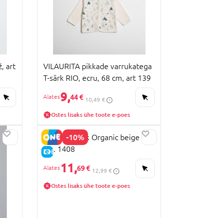
, art
VILAURITA pikkade varrukatega
T-särk RIO, ecru, 68 cm, art 139
9,
44 €
10,49 €
Ostes lisaks ühe toote e-poes
-10%
LORITA t-särk Organic beige 44
cm. 1408
E-HIND
11,
69 €
12,99 €
Ostes lisaks ühe toote e-poes