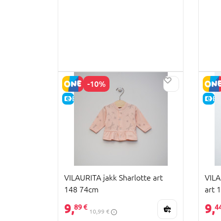
-10%
E-HIND
E-
VILAURITA jakk Sharlotte art
VILA
148 74cm
art 
9,
9,
89 €
4
10,99 €