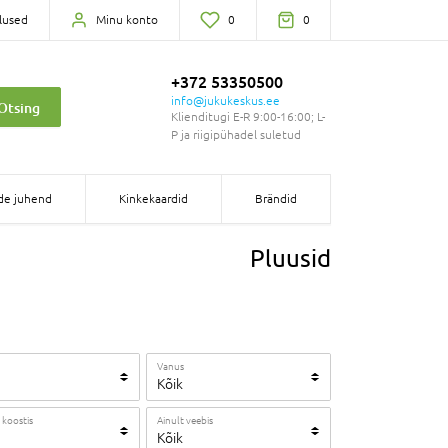
lused
Minu konto
0
0
+372 53350500
info@jukukeskus.ee
Otsing
Klienditugi E-R 9:00-16:00; L-
P ja riigipühadel suletud
de juhend
Kinkekaardid
Brändid
Pluusid
Vanus
Kõik
 koostis
Ainult veebis
Kõik