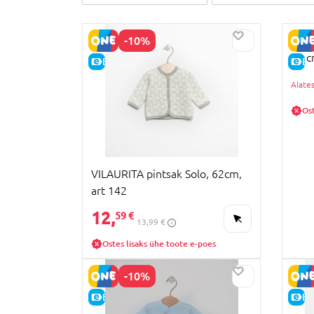
-10%
VILA
74 c
E-HIND
E-
Ost
VILAURITA pintsak Solo, 62cm,
art 142
12,
59 €
13,99 €
Ostes lisaks ühe toote e-poes
-10%
E-HIND
E-