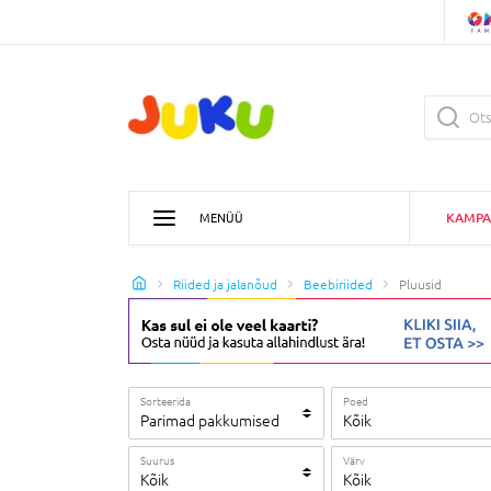
KAMPA
MENÜÜ
Riided ja jalanõud
Beebiriided
Pluusid
Sorteerida
Poed
Parimad pakkumised
Kõik
Suurus
Värv
Kõik
Kõik