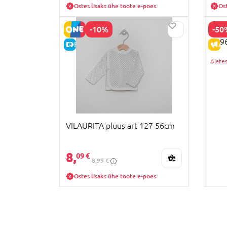
Ostes lisaks ühe toote e-poes
Ost
-10%
-50
MOTH
YB9
E-HIND
AL
VILAURITA pluus art 127 56cm
8,
09 €
8,99 €
Ostes lisaks ühe toote e-poes