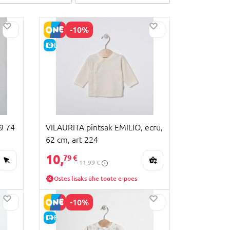
-10%
E-HIND
9 74
VILAURITA pintsak EMILIO, ecru,
62 cm, art 224
10,
79 €
11,99 €
Ostes lisaks ühe toote e-poes
-10%
E-HIND