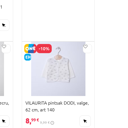
31
-10%
E-HIND
ecru,
VILAURITA pintsak DODI, valge,
62 cm, art 140
8,
99 €
9,99 €