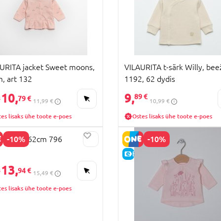
URITA jacket Sweet moons,
VILAURITA t-särk Willy, beež
, art 132
1192, 62 dydis
10,
9,
89 €
79 €
11,99 €
10,99 €
es lisaks ühe toote e-poes
Ostes lisaks ühe toote e-poes
-10%
-10%
TA Särk 62cm 796
HIND
E-HIND
13,
94 €
15,49 €
es lisaks ühe toote e-poes