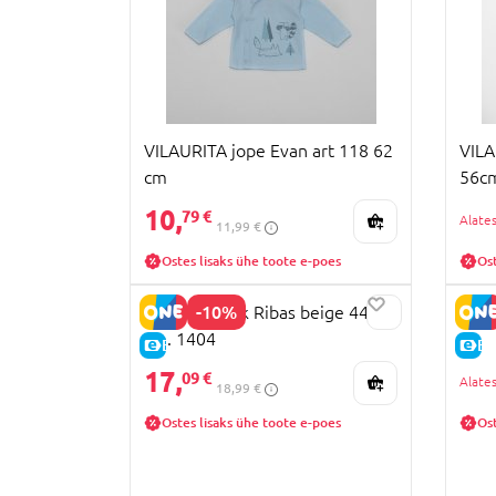
VILAURITA jope Evan art 118 62
VILA
cm
56cm
10,
79 €
11,99 €
Ostes lisaks ühe toote e-poes
Ost
-10%
LORITA t-särk Ribas beige 44
LORI
cm. 1404
E-HIND
E-
17,
09 €
18,99 €
Ostes lisaks ühe toote e-poes
Ost