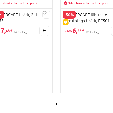
es lisaks ühe toote e-poes
Ostes lisaks ühe toote e-poes
%
-50%
ERCARE t-särk, 2 tk.,
MOTHERCARE lühikeste
65
varrukatega t-särk, EC501
LAHINDLUS
ALLAHINDLUS
7,
6,
48 €
23 €
14,95 €
12,45 €
1