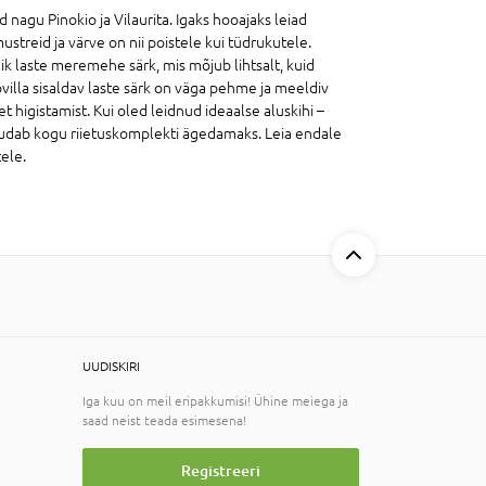
nagu Pinokio ja Vilaurita. Igaks hooajaks leiad
streid ja värve on nii poistele kui tüdrukutele.
lik laste meremehe särk, mis mõjub lihtsalt, kuid
novilla sisaldav laste särk on väga pehme ja meeldiv
et higistamist. Kui oled leidnud ideaalse aluskihi –
 muudab kogu riietuskomplekti ägedamaks. Leia endale
tele.
UUDISKIRI
Iga kuu on meil eripakkumisi! Ühine meiega ja
saad neist teada esimesena!
Registreeri