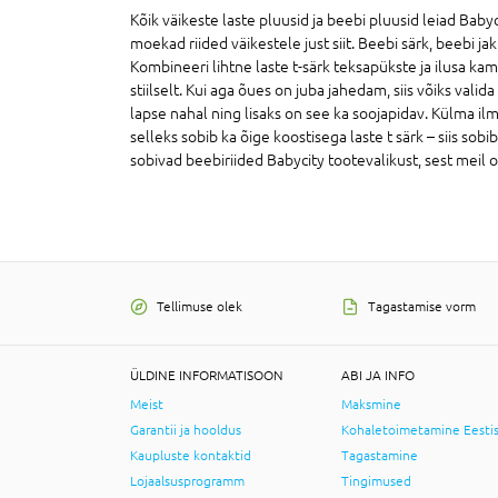
Kõik väikeste laste pluusid ja beebi pluusid leiad Bab
moekad riided väikestele just siit. Beebi särk, beebi 
Kombineeri lihtne laste t-särk teksapükste ja ilusa kam
stiilselt. Kui aga õues on juba jahedam, siis võiks val
lapse nahal ning lisaks on see ka soojapidav. Külma ilma 
selleks sobib ka õige koostisega laste t särk – siis s
sobivad beebiriided Babycity tootevalikust, sest meil o
Tellimuse olek
Tagastamise vorm
ÜLDINE INFORMATISOON
ABI JA INFO
Meist
Maksmine
Garantii ja hooldus
Kohaletoimetamine Eesti
Kaupluste kontaktid
Tagastamine
Lojaalsusprogramm
Tingimused