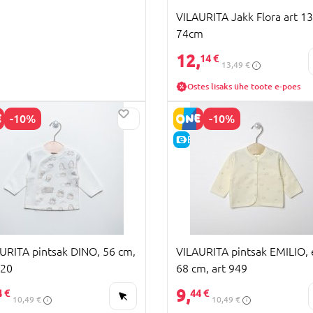
VILAURITA Jakk Flora art 1
74cm
12,
14 €
13,49 €
Ostes lisaks ühe toote e-poes
-10%
-10%
HIND
E-HIND
URITA pintsak DINO, 56 cm,
VILAURITA pintsak EMILIO, 
120
68 cm, art 949
9,
4 €
44 €
10,49 €
10,49 €