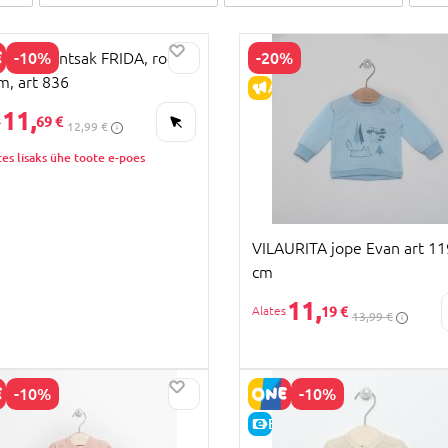
-10%
-20%
URITA pintsak FRIDA, roosa,
m, art 836
HIND
ALLAHINDLUS
11,
69 €
12,99 €
es lisaks ühe toote e-poes
VILAURITA jope Evan art 11
cm
11,
19 €
13,99 €
-10%
-10%
HIND
E-HIND