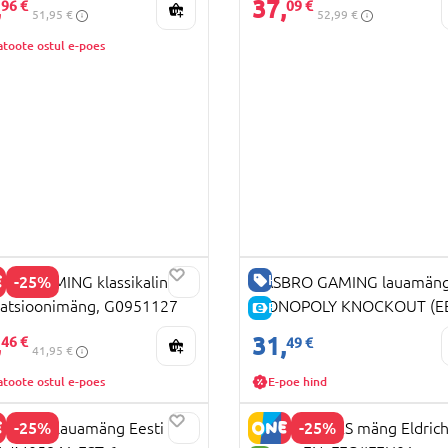
,
37,
96 €
09 €
51,95 €
52,99 €
atoote ostul e-poes
HEA HIND
-25%
RO GAMING klassikaline
HASBRO GAMING lauamän
atsioonimäng, G0951127
MONOPOLY KNOCKOUT (EE
E-HIND
HIND
LV), F8995EL0
,
31,
46 €
49 €
41,95 €
atoote ostul e-poes
E-poe hind
-25%
-25%
OPOLY lauamäng Eesti on
BRAIN GAMES mäng Eldric