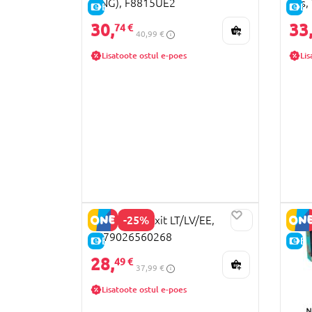
(ENG), F8815UE2
Ilus
E-HIND
E-
30,
33
74 €
40,99 €
Lisatoote ostul e-poes
Lis
-25%
Lauamäng Dixit LT/LV/EE,
4779026560268
E-HIND
E-
28,
49 €
37,99 €
Lisatoote ostul e-poes