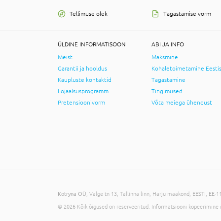
Tellimuse olek
Tagastamise vorm
ÜLDINE INFORMATISOON
ABI JA INFO
Meist
Maksmine
Garantii ja hooldus
Kohaletoimetamine Eesti
Kaupluste kontaktid
Tagastamine
Lojaalsusprogramm
Tingimused
Pretensioonivorm
Võta meiega ühendust
Kotryna OÜ
, Valge tn 13, Tallinna linn, Harju maakond, EESTI, EE
© 2026 Kõik õigused on reserveeritud. Informatsiooni kopeerimine 