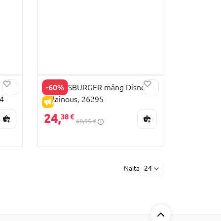
-60%
RAVENSBURGER mäng Disney
U4
Villainous, 26295
ALLAHINDLUS
24,
38 €
60,95 €
Näita
24