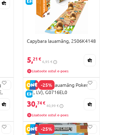
E-HIND
Capybara lauamäng, 2506K4148
5,
21 €
6,95 €
Lisatoote ostul e-poes
-25%
g
MONOPOLY lauamäng Pokemon
,
(EE, LV), G0716EL0
E-HIND
30,
74 €
40,99 €
Lisatoote ostul e-poes
-25%
h