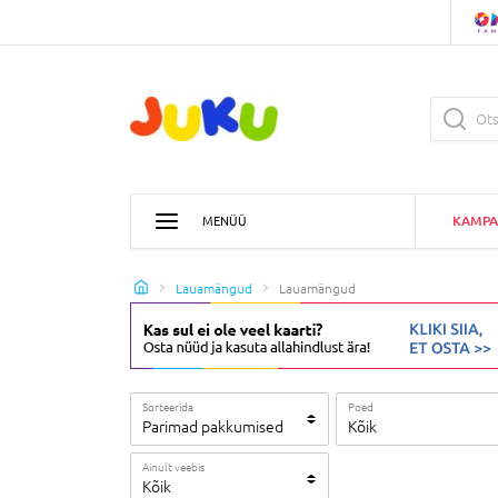
KAMPA
MENÜÜ
Lauamängud
Lauamängud
Sorteerida
Poed
Parimad pakkumised
Kõik
Ainult veebis
Kõik