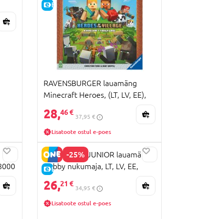
E-HIND
RAVENSBURGER lauamäng
Minecraft Heroes, (LT, LV, EE),
22367
28,
46 €
37,95 €
Lisatoote ostul e-poes
-25%
MONOPOLY JUNIOR lauamäng
8000
Gabby nukumaja, LT, LV, EE,
E-HIND
WM04157-ML1-6
26,
21 €
34,95 €
Lisatoote ostul e-poes