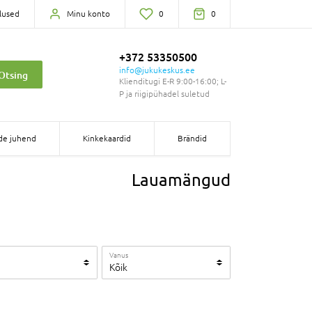
lused
Minu konto
0
0
+372 53350500
info@jukukeskus.ee
Otsing
Klienditugi E-R 9:00-16:00; L-
P ja riigipühadel suletud
de juhend
Kinkekaardid
Brändid
Lauamängud
Vanus
Kõik