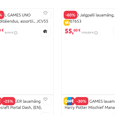
%
-60%
TEL GAMES UNO
HY-PRO Jalgpalli lauamäng,
ditäiendus, assortii., JCV55
HP07653
LAHINDLUS
ALLAHINDLUS
55,
8 €
60 €
4,15 €
139,00 €
-25%
-30%
ENSBURGER lauamäng
SPINMASTER GAMES lauam
craft Portal Dash, (EN),
Harry Potter Mischief Mana
HIND
62
6065076