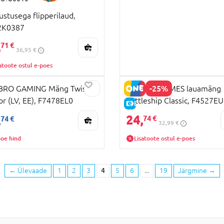
ustusega flipperilaud,
2K0387
,
71 €
36,95 €
atoote ostul e-poes
A HIND
-25%
BRO GAMING Mäng Twister
HASBRO GAMES lauamäng
or (LV, EE), F7478EL0
Battleship Classic, F4527E
HIND
E-HIND
24,
,
74 €
74 €
32,99 €
poe hind
Lisatoote ostul e-poes
←
Ülevaade
1
2
3
4
5
6
...
19
Järgmine
→