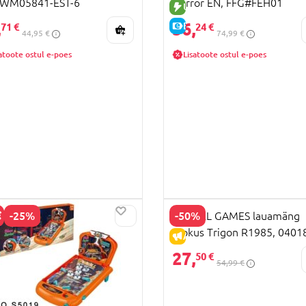
, WM05841-EST-6
Horror EN, FFG#FEH01
HIND
UUS TOODE
,
56,
E-HIND
71 €
24 €
44,95 €
74,99 €
atoote ostul e-poes
Lisatoote ostul e-poes
-25%
-50%
MATTEL GAMES lauamäng
Blokus Trigon R1985, 0401
HIND
ALLAHINDLUS
27,
50 €
54,99 €