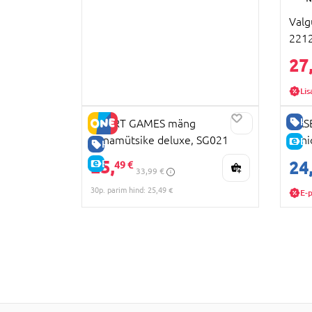
Valg
221
27
Lis
HE
SMART GAMES mäng
HAS
Punamütsike deluxe, SG021
Juni
E-
HEA HIND
25,
E-HIND
24
49 €
33,99 €
30p. parim hind: 25,49 €
E-