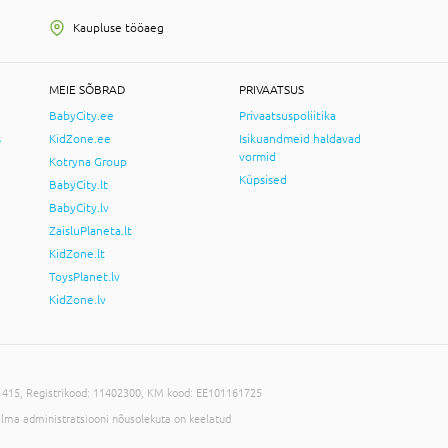
Kaupluse tööaeg
MEIE SÕBRAD
PRIVAATSUS
BabyCity.ee
Privaatsuspoliitika
s
KidZone.ee
Isikuandmeid haldavad
vormid
Kotryna Group
Küpsised
BabyCity.lt
BabyCity.lv
ZaisluPlaneta.lt
KidZone.lt
ToysPlanet.lv
KidZone.lv
-11415, Registrikood: 11402300, KM kood: EE101161725
ilma administratsiooni nõusolekuta on keelatud