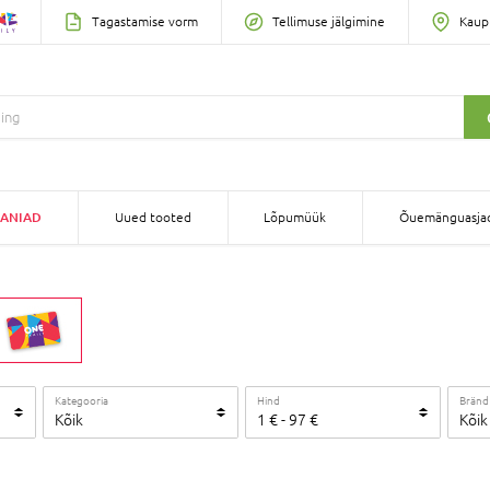
Tagastamise vorm
Tellimuse jälgimine
Kaup
ANIAD
Uued tooted
Lõpumüük
Õuemänguasja
Kategooria
Hind
Bränd
Kõik
1
€
-
97
€
Kõik