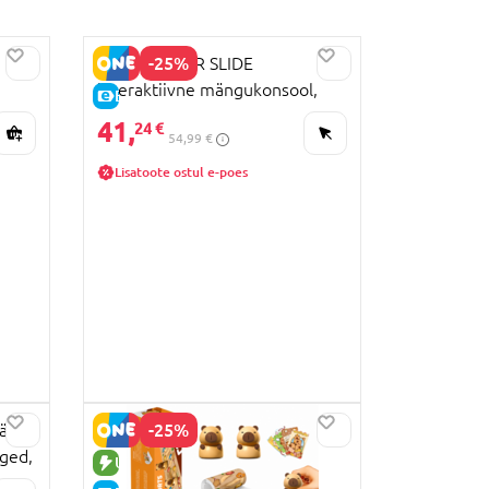
-25%
GIIKER SUPER SLIDE
interaktiivne mängukonsool,
E-HIND
asst, JKHRD002
41,
24 €
54,99 €
Lisatoote ostul e-poes
-25%
äng
ged,
UUS TOODE