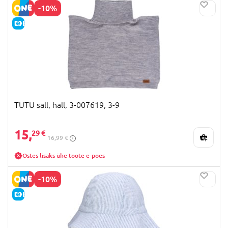
-10%
E-HIND
TUTU sall, hall, 3-007619, 3-9
15,
29 €
16,99 €
Ostes lisaks ühe toote e-poes
-10%
E-HIND