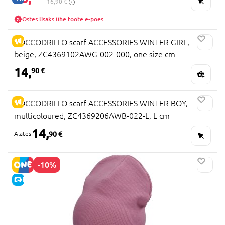
16,90 €
Ostes lisaks ühe toote e-poes
ALLAHINDLUS
COCCODRILLO scarf ACCESSORIES WINTER GIRL,
beige, ZC4369102AWG-002-000, one size cm
14,
90 €
ALLAHINDLUS
COCCODRILLO scarf ACCESSORIES WINTER BOY,
multicoloured, ZC4369206AWB-022-L, L cm
14,
90 €
-10%
E-HIND