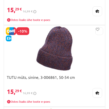
15,
29 €
16,99 €
Ostes lisaks ühe toote e-poes
-10%
E-HIND
TUTU müts, sinine, 3-006861, 50-54 cm
15,
29 €
16,99 €
Ostes lisaks ühe toote e-poes