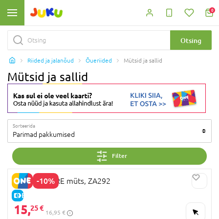
0
Otsing
Riided ja jalanõud
Õueriided
Mütsid ja sallid
Mütsid ja sallid
Sorteerida
Parimad pakkumised
Filter
-10%
MOTHERCARE müts, ZA292
E-HIND
15,
25 €
16,95 €