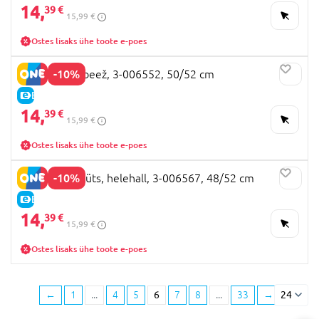
14,
39 €
15,99 €
Ostes lisaks ühe toote e-poes
-10%
TUTU müts, beež, 3-006552, 50/52 cm
E-HIND
14,
39 €
15,99 €
Ostes lisaks ühe toote e-poes
-10%
TUTU nokamüts, helehall, 3-006567, 48/52 cm
E-HIND
14,
39 €
15,99 €
Ostes lisaks ühe toote e-poes
←
1
...
4
5
6
7
8
...
33
→
24