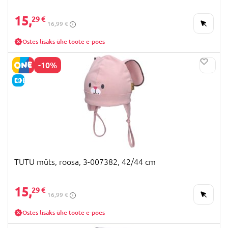
15,
29 €
16,99 €
Ostes lisaks ühe toote e-poes
-10%
E-HIND
TUTU müts, roosa, 3-007382, 42/44 cm
15,
29 €
16,99 €
Ostes lisaks ühe toote e-poes