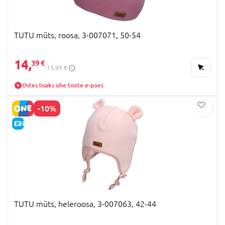
TUTU müts, roosa, 3-007071, 50-54
14,
39 €
15,99 €
Ostes lisaks ühe toote e-poes
-10%
E-HIND
TUTU müts, heleroosa, 3-007063, 42-44