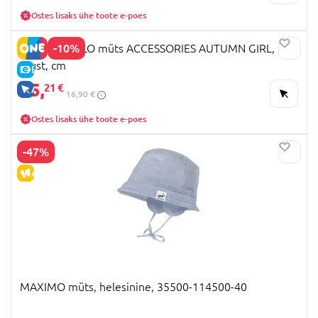
Ostes lisaks ühe toote e-poes
-10%
COCCODRILLO müts ACCESSORIES AUTUMN GIRL,
must, cm
E-HIND
15,
21 €
AINULT VEEBIS
16,90 €
Ostes lisaks ühe toote e-poes
-47%
ALLAHINDLUS
MAXIMO müts, helesinine, 35500-114500-40