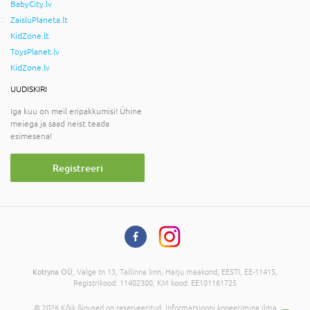
BabyCity.lv
ZaisluPlaneta.lt
KidZone.lt
ToysPlanet.lv
KidZone.lv
UUDISKIRI
Iga kuu on meil eripakkumisi! Ühine
meiega ja saad neist teada
esimesena!
Registreeri
Kotryna OÜ
, Valge tn 13, Tallinna linn, Harju maakond, EESTI, EE-11415,
Registrikood: 11402300, KM kood: EE101161725
© 2026 Kõik õigused on reserveeritud. Informatsiooni kopeerimine ilma