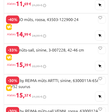
11,
69 €
21,99 €
-40%
MAXIMO müts, roosa, 43503-122900-24
ALLAHINDLUS
14,
99 €
24,99 €
-33%
TUTU müts-sall, sinine, 3-007228, 42-46 cm
ALLAHINDLUS
15,
39 €
22,99 €
-30%
TUTTA by REIMA müts ARTTI, sinine, 6300011A-65A0,
50/52 suurus
ALLAHINDLUS
15,
37 €
21,95 €
-30%
TUTTA by REIMA müts-sall VENNI, roosa, 6300012A-