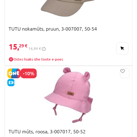
TUTU nokamüts, pruun, 3-007007, 50-54
15,
29 €
16,99 €
Ostes lisaks ühe toote e-poes
-10%
E-HIND
TUTU müts, roosa, 3-007017, 50-52