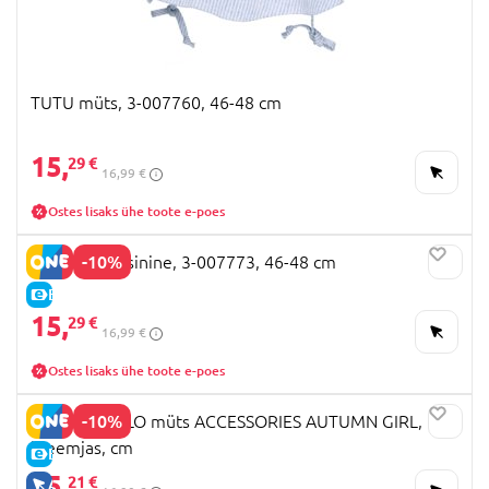
TUTU müts, 3-007760, 46-48 cm
15,
29 €
16,99 €
Ostes lisaks ühe toote e-poes
-10%
TUTU müts, sinine, 3-007773, 46-48 cm
E-HIND
15,
29 €
16,99 €
Ostes lisaks ühe toote e-poes
-10%
COCCODRILLO müts ACCESSORIES AUTUMN GIRL,
kreemjas, cm
E-HIND
15,
21 €
AINULT VEEBIS