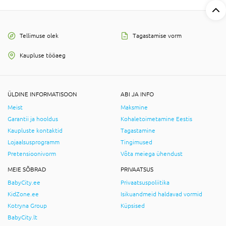
Tellimuse olek
Tagastamise vorm
Kaupluse tööaeg
ÜLDINE INFORMATISOON
ABI JA INFO
Meist
Maksmine
Garantii ja hooldus
Kohaletoimetamine Eestis
Kaupluste kontaktid
Tagastamine
Lojaalsusprogramm
Tingimused
Pretensioonivorm
Võta meiega ühendust
MEIE SÕBRAD
PRIVAATSUS
BabyCity.ee
Privaatsuspoliitika
KidZone.ee
Isikuandmeid haldavad vormid
Kotryna Group
Küpsised
BabyCity.lt