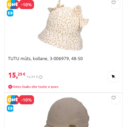
-10%
E-HIND
TUTU müts, kollane, 3-006979, 48-50
15,
29 €
16,99 €
Ostes lisaks ühe toote e-poes
-10%
E-HIND