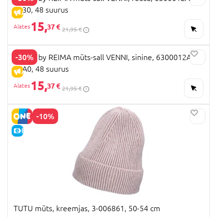
3430, 48 suurus
ALLAHINDLUS
15,
37 €
21,95 €
-30%
TUTTA by REIMA müts-sall VENNI, sinine, 6300012A-
65A0, 48 suurus
ALLAHINDLUS
15,
37 €
21,95 €
-10%
E-HIND
TUTU müts, kreemjas, 3-006861, 50-54 cm