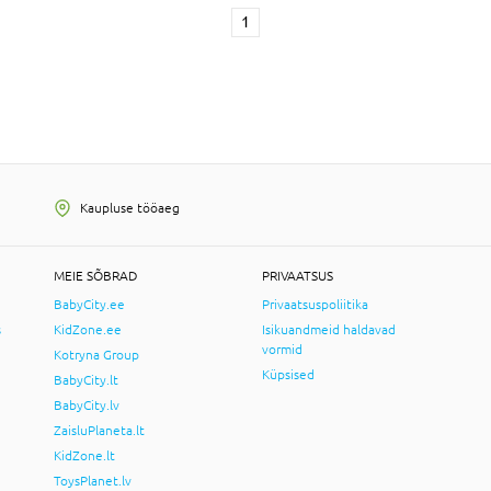
1
Kaupluse tööaeg
MEIE SÕBRAD
PRIVAATSUS
BabyCity.ee
Privaatsuspoliitika
s
KidZone.ee
Isikuandmeid haldavad
vormid
Kotryna Group
Küpsised
BabyCity.lt
BabyCity.lv
ZaisluPlaneta.lt
KidZone.lt
ToysPlanet.lv