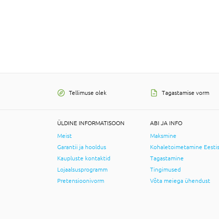
Tellimuse olek
Tagastamise vorm
ÜLDINE INFORMATISOON
ABI JA INFO
Meist
Maksmine
Garantii ja hooldus
Kohaletoimetamine Eesti
Kaupluste kontaktid
Tagastamine
Lojaalsusprogramm
Tingimused
Pretensioonivorm
Võta meiega ühendust