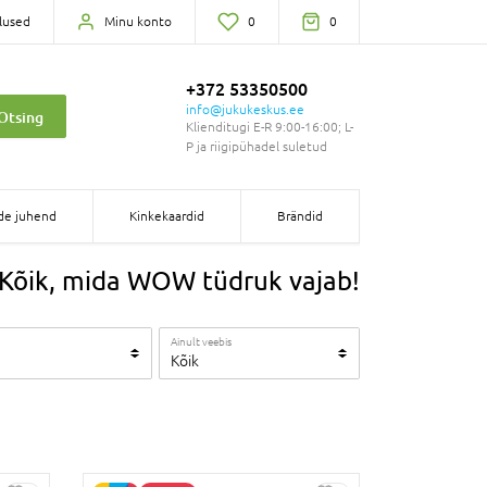
lused
Minu konto
0
0
+372 53350500
info@jukukeskus.ee
Otsing
Klienditugi E-R 9:00-16:00; L-
P ja riigipühadel suletud
de juhend
Kinkekaardid
Brändid
Kõik, mida WOW tüdruk vajab!
Ainult veebis
Kõik