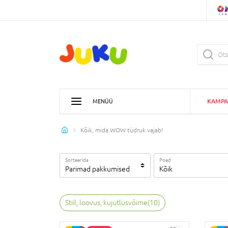
KAMPA
MENÜÜ
Kõik, mida WOW tüdruk vajab!
Sorteerida
Poed
Parimad pakkumised
Kõik
Stiil, loovus, kujutlusvõime
(
10
)