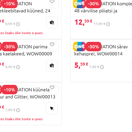
-10%
-30%
 GENERATION
WOW GENERATION komple
ekleebitavad küüned, 24
48 värvilise pliiatsi ja
HIND
, WOW00019
märkmikuga, WOW00044
12,
9 €
59 €
8,99 €
17,99 €
es lisaks ühe toote e-poes
-30%
-30%
 GENERATION parima
WOW GENERATION särav
ra kaelakeed, WOW00009
kehasprei, WOW00014
5,
9 €
59 €
9,99 €
7,99 €
-10%
 GENERATION küünelakk
ur and Glitter, WOW00013
HIND
9 €
7,99 €
es lisaks ühe toote e-poes