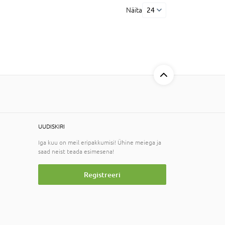
Näita
24
UUDISKIRI
Iga kuu on meil eripakkumisi! Ühine meiega ja
saad neist teada esimesena!
Registreeri