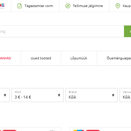
Tagastamise vorm
Tellimuse jälgimine
Kaup
ANIAD
Uued tooted
Lõpumüük
Õuemänguasja
Hind
Bränd
Vanus
3
€
-
14
€
Kõik
Kõik