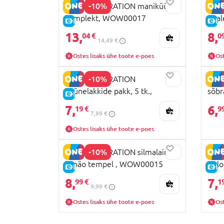
-10%
WOW GENERATION maniküüri
WOW
komplekt, WOW00017
peal
E-HIND
E-
tk.
13,
8,
04 €
0
14,49 €
Ostes lisaks ühe toote e-poes
Ost
-10%
WOW GENERATION
WOW
küünelakkide pakk, 5 tk.,
sõb
E-HIND
WOW00018
7,
6,
19 €
9
7,99 €
Ostes lisaks ühe toote e-poes
-10%
WOW GENERATION silmalainer
WOW
ja näo tempel , WOW00015
Colo
E-HIND
E-
8,
7,
99 €
1
9,99 €
Ostes lisaks ühe toote e-poes
Ost