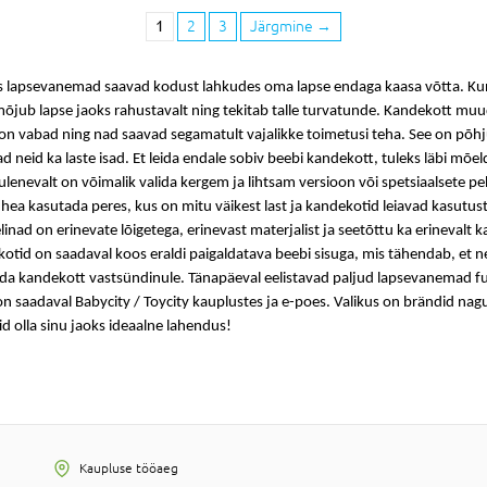
1
2
3
Järgmine
→
 lapsevanemad saavad kodust lahkudes oma lapse endaga kaasa võtta. Kuna se
õjub lapse jaoks rahustavalt ning tekitab talle turvatunde.
Kandekott
muud
 on vabad ning nad saavad segamatult vajalikke toimetusi teha. See on põ
neid ka laste isad. Et leida endale sobiv
beebi kandekott
, tuleks läbi mõ
t tulenevalt on võimalik valida kergem ja lihtsam versioon või spetsiaalsete
 hea kasutada peres, kus on mitu väikest last ja
kandekotid
leiavad kasutust
linad
on erinevate lõigetega, erinevast materjalist ja seetõttu ka erinevalt k
kotid
on saadaval koos eraldi paigaldatava beebi sisuga, mis tähendab, et 
ida
kandekott vastsündinule.
Tänapäeval eelistavad paljud lapsevanemad f
n saadaval Babycity / Toycity kauplustes ja e-poes. Valikus on brändid na
id
olla sinu jaoks ideaalne lahendus!
Kaupluse tööaeg