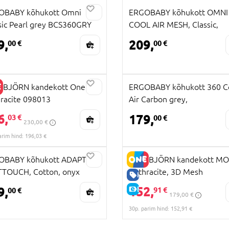
OBABY kõhukott Omni
ERGOBABY kõhukott OMNI
sic Pearl grey BCS360GRY
COOL AIR MESH, Classic,
BCS360PWEAVE
9,
209,
00 €
00 €
YBJÖRN kandekott One Air
ERGOBABY kõhukott 360 C
racite 098013
Air Carbon grey,
A HIND
BC360PBLKGRY
6,
HIND
179,
03 €
00 €
230,00 €
arim hind: 196,03 €
OBABY kõhukott ADAPT
BABYBJÖRN kandekott M
TOUCH, Cotton, onyx
Anthracite, 3D Mesh
HEA HIND
ck, BCASTCONYX
152,
9,
E-HIND
91 €
00 €
179,00 €
30p. parim hind: 152,91 €