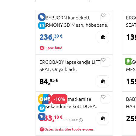
HEA HIND
BABYBJORN kandekott
ERG
HARMONY 3D Mesh, hõbedane,
SEAT
E-HIND
088004
BCH
236,
13
39 €
E-poe hind
U
ERGOBABY lapsekandja LIFT HIP
ERG
SEAT, Onyx black,
MESH
BCHIPONYXBX
BCO
84,
15
95 €
-10%
BABYTROLD matkamise
BAB
lapsekandmise kott DORA,
HAR
E-HIND
Sand, 21-27SA
beig
233,
AINULT VEEBIS
25
10 €
259,00 €
Ostes lisaks ühe toote e-poes