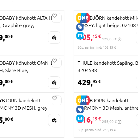
OBABY kõhukott ALTA HIP
BABYBJÖRN kandekott MIN
, Graphite grey,
JERSEY, light beige, 02108
HEA HIND
IPSFMGRAPH
105,
9,
E-HIND
15 €
00 €
129,00 €
30p. parim hind: 105,15 €
US TOODE
OBABY kõhukott OMNI LITE
THULE kandekott Sapling, B
, Slate Blue,
3204538
LTESLTBLU
9,
429,
00 €
95 €
YBJÖRN kandekott
BABYBJORN kandekott
MONY 3D MESH, grey
HARMONY 3D Mesh, anthrac
HEA HIND
e, 088002
088013
216,
5,
E-HIND
19 €
00 €
255,00 €
30p. parim hind: 216,19 €