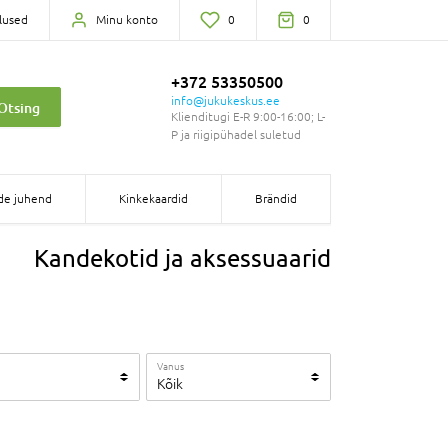
lused
Minu konto
0
0
+372 53350500
info@jukukeskus.ee
Otsing
Klienditugi E-R 9:00-16:00; L-
P ja riigipühadel suletud
de juhend
Kinkekaardid
Brändid
Kandekotid ja aksessuaarid
Vanus
Kõik