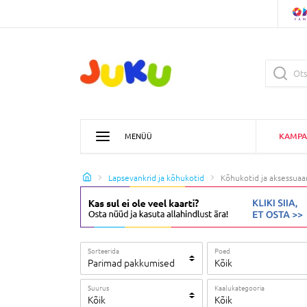
KAMPA
MENÜÜ
Lapsevankrid ja kõhukotid
Kõhukotid ja aksessuaa
Sorteerida
Poed
Parimad pakkumised
Kõik
Suurus
Kaalukategooria
Kõik
Kõik