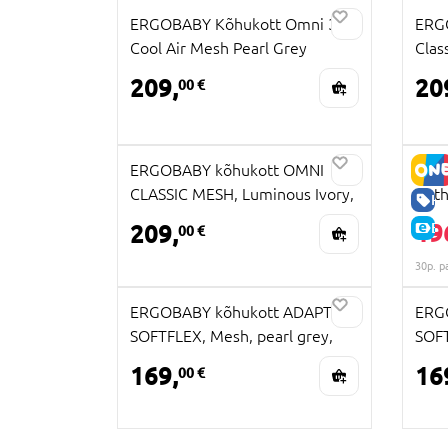
ERGOBABY Kõhukott Omni 360
ERG
Cool Air Mesh Pearl Grey
Clas
BCS360PGREY
209,
20
00 €
ERGOBABY kõhukott OMNI
BAB
CLASSIC MESH, Luminous Ivory,
Anth
HE
BCS360MLUMIVY
19
209,
E-
00 €
30p. p
ERGOBABY kõhukott ADAPT
ERG
SOFTFLEX, Mesh, pearl grey,
SOFT
BCASFMGRY
bla
169,
16
00 €