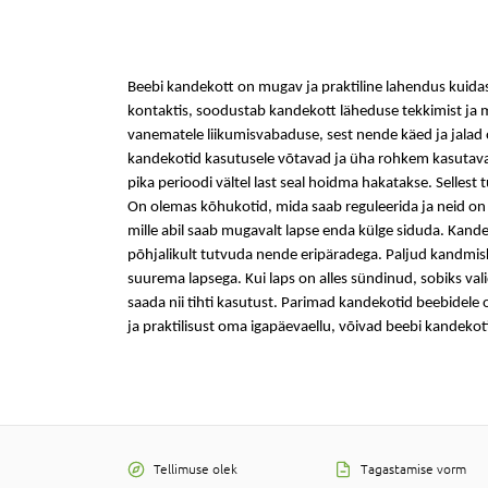
Beebi kandekott
on mugav ja praktiline lahendus kuidas
kontaktis, soodustab
kandekott
läheduse tekkimist ja m
vanematele liikumisvabaduse, sest nende käed ja jalad
kandekotid
kasutusele võtavad ja üha rohkem kasutavad 
pika perioodi vältel last seal hoidma hakatakse. Selles
On olemas
kõhukotid
, mida saab reguleerida ja neid on
mille abil saab mugavalt lapse enda külge siduda.
Kande
põhjalikult tutvuda nende eripäradega. Paljud
kandmis
suurema lapsega. Kui laps on alles sündinud, sobiks val
saada nii tihti kasutust. Parimad
kandekotid beebidele
o
ja praktilisust oma igapäevaellu, võivad
beebi kandekot
Tellimuse olek
Tagastamise vorm