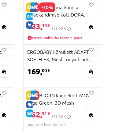
-10%
 360
BABYTROLD matkamise
lapsekandmise kott DORA,
E-HIND
Olive, 21-27OL
233,
AINULT VEEBIS
10 €
259,00 €
Ostes lisaks ühe toote e-poes
ool
ERGOBABY kõhukott ADAPT
SOFTFLEX, Mesh, onyx black,
BCASFMONYX
169,
00 €
OVE
BABYBJÖRN kandekott MOVE
Sage Green, 3D Mesh
HEA HIND
152,
E-HIND
91 €
179,00 €
30p. parim hind: 152,91 €