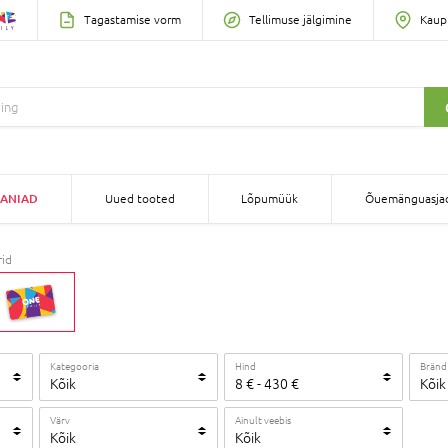
Tagastamise vorm
Tellimuse jälgimine
Kaup
ANIAD
Uued tooted
Lõpumüük
Õuemänguasja
rid
Kategooria
Hind
Bränd
Kõik
8
€
-
430
€
Kõik
Värv
Ainult veebis
Kõik
Kõik