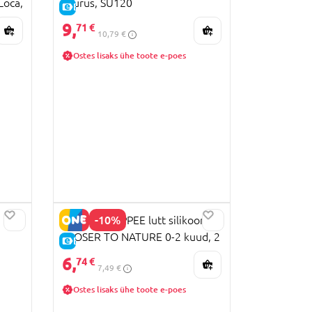
Loca,
suurus, SU120
E-HIND
9,
71 €
10,79 €
Ostes lisaks ühe toote e-poes
-10%
TOMMEE TIPPEE lutt silikoon
CLOSER TO NATURE 0-2 kuud, 2
E-HIND
tk., 43358201
6,
74 €
7,49 €
Ostes lisaks ühe toote e-poes