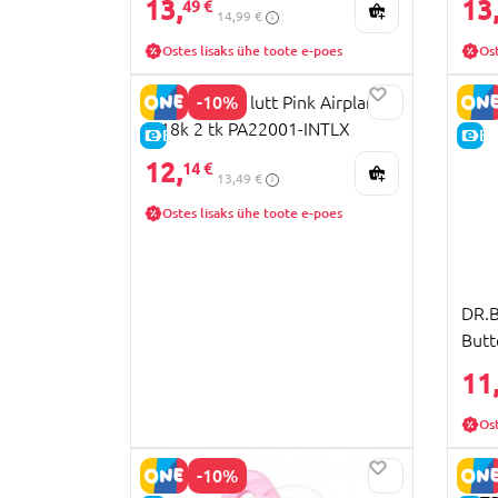
13,
13
49 €
14,99 €
Ostes lisaks ühe toote e-poes
Ost
-10%
DR.BROWNS lutt Pink Airplanes
6-18k 2 tk PA22001-INTLX
E-HIND
E-
12,
14 €
13,49 €
Ostes lisaks ühe toote e-poes
DR.B
Butt
PV2
11
Ost
-10%
TOMM