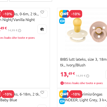
-10%
-10%
lutt lateks, 0-6m, 2 tk.,
h Night/Vanilla Night
HIND
E-HIND
,
49 €
14,99 €
es lisaks ühe toote e-poes
BIBS lutt lateks, size 3, 18m
tk., Ivory/Blush
13,
49 €
14,99 €
Ostes lisaks ühe toote e-poes
-10%
-10%
lutt lateks, 6-18m, 2 tk.,
SMILY MIA närimisrõngas
/Baby Blue
REINDEER, Light Grey, 3 k+
HIND
E-HIND
M12032-3