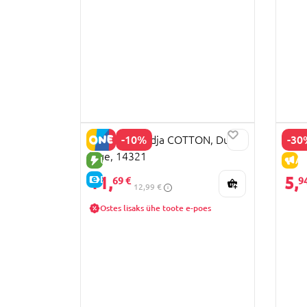
-10%
-30
SARO lutihoidja COTTON, Dusty
CHIC
blue, 14321
UUS TOODE
AL
11,
5,
E-HIND
69 €
9
12,99 €
Ostes lisaks ühe toote e-poes