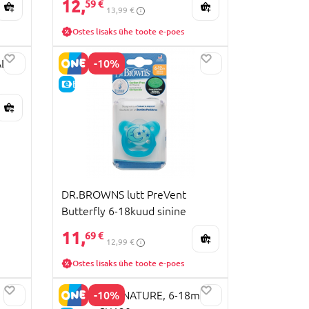
12,
59 €
13,99 €
Ostes lisaks ühe toote e-poes
-10%
L,
E-HIND
DR.BROWNS lutt PreVent
Butterfly 6-18kuud sinine
PV21008-ES
11,
69 €
12,99 €
Ostes lisaks ühe toote e-poes
-10%
NUK lutt SIGNATURE, 6-18m., 2