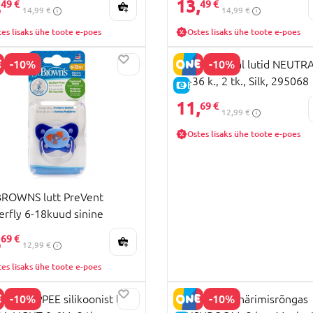
,
13,
49 €
49 €
14,99 €
14,99 €
es lisaks ühe toote e-poes
Ostes lisaks ühe toote e-poes
-10%
-10%
MAM Original lutid NEUTRA
16-36 k., 2 tk., Silk, 295068
HIND
E-HIND
11,
69 €
12,99 €
Ostes lisaks ühe toote e-poes
ROWNS lutt PreVent
erfly 6-18kuud sinine
1407-ES
,
69 €
12,99 €
es lisaks ühe toote e-poes
-10%
-10%
EE TIPPEE silikoonist lutt
MOMBELLA närimisrõngas