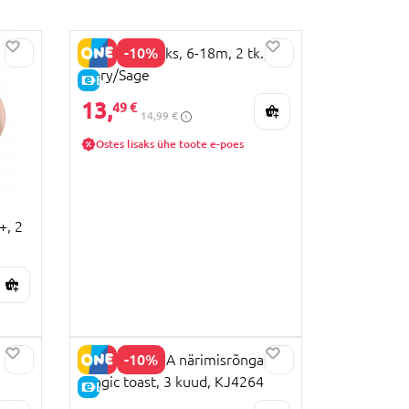
-10%
BIBS lutt lateks, 6-18m, 2 tk.,
Ivory/Sage
E-HIND
13,
49 €
14,99 €
Ostes lisaks ühe toote e-poes
+, 2
-10%
EDISONMAMA närimisrõngas
,
Magic toast, 3 kuud, KJ4264
E-HIND