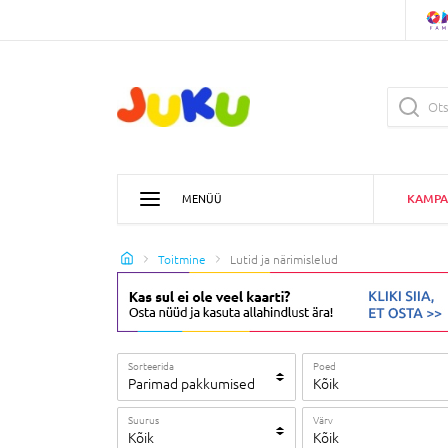
KAMPA
MENÜÜ
Toitmine
Lutid ja närimislelud
Sorteerida
Poed
Parimad pakkumised
Kõik
Suurus
Värv
Kõik
Kõik