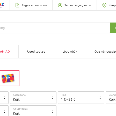
Tagastamise vorm
Tellimuse jälgimine
Kaup
ANIAD
Uued tooted
Lõpumüük
Õuemänguasja
Kategooria
Hind
Bränd
Kõik
1
€
-
36
€
Kõik
Ainult veebis
Kõik