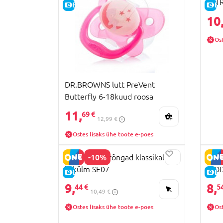
ULTR
E-HIND
E-
433
10
Ost
DR.BROWNS lutt PreVent
Butterfly 6-18kuud roosa
PV21007-ES
11,
69 €
12,99 €
Ostes lisaks ühe toote e-poes
-10%
NUK närimisrõngad klassikaline
TOMM
ja külm SE07
MODA
E-HIND
E-
433
9,
8,
44 €
5
10,49 €
Ostes lisaks ühe toote e-poes
Ost