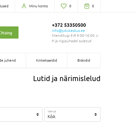
lused
Minu konto
0
0
+372 53350500
info@jukukeskus.ee
Otsing
Klienditugi E-R 9:00-16:00; L-
P ja riigipühadel suletud
de juhend
Kinkekaardid
Brändid
Lutid ja närimislelud
Vanus
Kõik