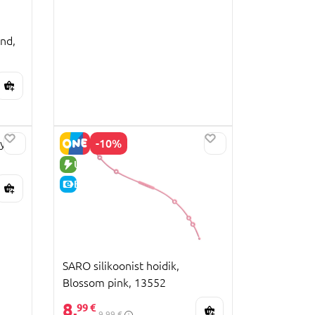
nd,
-10%
by
UUS TOODE
E-HIND
SARO silikoonist hoidik,
Blossom pink, 13552
8,
99 €
9,99 €