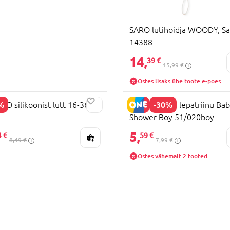
SARO lutihoidja WOODY, Sa
14388
14,
39 €
15,99 €
Ostes lisaks ühe toote e-poes
%
-30%
CO silikoonist lutt 16-36k
LOVI Lutikett lepatriinu Ba
Shower Boy 51/020boy
LAHINDLUS
5,
4 €
59 €
8,49 €
7,99 €
Ostes vähemalt 2 tooted