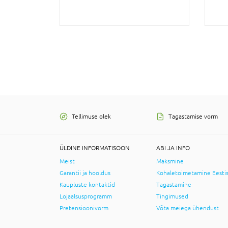
Tellimuse olek
Tagastamise vorm
ÜLDINE INFORMATISOON
ABI JA INFO
Meist
Maksmine
Garantii ja hooldus
Kohaletoimetamine Eesti
Kaupluste kontaktid
Tagastamine
Lojaalsusprogramm
Tingimused
Pretensioonivorm
Võta meiega ühendust