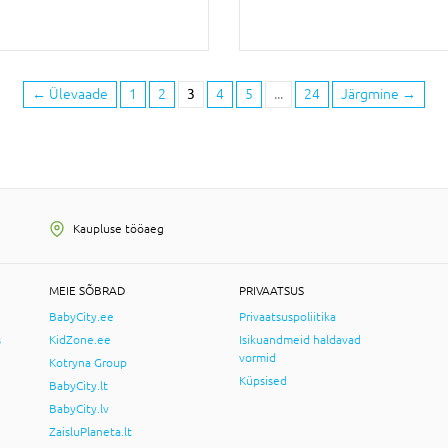
←
Ülevaade
1
2
3
4
5
...
24
Järgmine
→
Kaupluse tööaeg
MEIE SÕBRAD
PRIVAATSUS
BabyCity.ee
Privaatsuspoliitika
s
KidZone.ee
Isikuandmeid haldavad
vormid
Kotryna Group
Küpsised
BabyCity.lt
BabyCity.lv
ZaisluPlaneta.lt