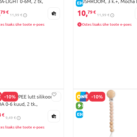
A-LIGHT 0-6M, 2 tk,
MUSHROOM, 3 k.+, Mocha 
HIND
E-HIND
594
00141
,
10,
79 €
79 €
11,99 €
11,99 €
es lisaks ühe toote e-poes
Ostes lisaks ühe toote e-poes
-10%
-10%
EE TIPPEE lutt silikoon
 0-6 kuud, 2 tk.,
HIND
UUS TOODE
38499
E-HIND
4 €
9,49 €
es lisaks ühe toote e-poes