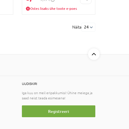
Ostes lisaks ühe toote e-poes
Näita
24
UUDISKIRI
Iga kuu on meil eripakkumisi! Ühine meiega ja
saad neist teada esimesena!
Registreeri