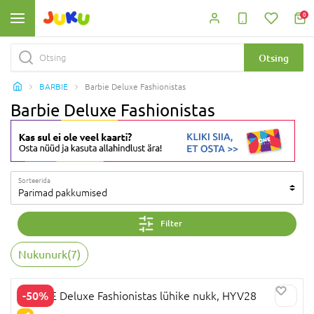
0
Otsing
BARBIE
Barbie Deluxe Fashionistas
Barbie Deluxe Fashionistas
Sorteerida
Parimad pakkumised
Filter
Nukunurk
(
7
)
-50%
BARBIE Deluxe Fashionistas lühike nukk, HYV28