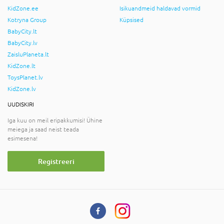
KidZone.ee
Isikuandmeid haldavad vormid
Kotryna Group
Küpsised
BabyCity.lt
BabyCity.lv
ZaisluPlaneta.lt
KidZone.lt
ToysPlanet.lv
KidZone.lv
UUDISKIRI
Iga kuu on meil eripakkumisi! Ühine
meiega ja saad neist teada
esimesena!
Registreeri