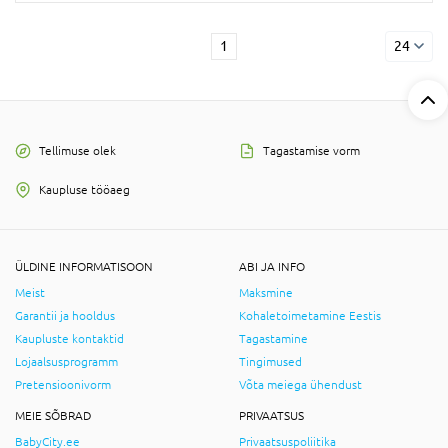
1
24
Tellimuse olek
Tagastamise vorm
Kaupluse tööaeg
ÜLDINE INFORMATISOON
ABI JA INFO
Meist
Maksmine
Garantii ja hooldus
Kohaletoimetamine Eestis
Kaupluste kontaktid
Tagastamine
Lojaalsusprogramm
Tingimused
Pretensioonivorm
Võta meiega ühendust
MEIE SÕBRAD
PRIVAATSUS
BabyCity.ee
Privaatsuspoliitika