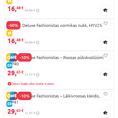
ALLAHINDLUS
16,
48 €
32,95 €
-50%
BARBIE Deluxe Fashionistas vormikas nukk, HYV25
ALLAHINDLUS
16,
48 €
32,95 €
-10%
BARBIE Deluxe Fashionistas – Roosas pükskostüümis,
JFP40
E-HIND
29,
65 €
32,95 €
Ostes lisaks ühe toote e-poes
-10%
BARBIE Deluxe Fashionistas – Läikivroosas kleidis,
JFP41
E-HIND
29,
65 €
32,95 €