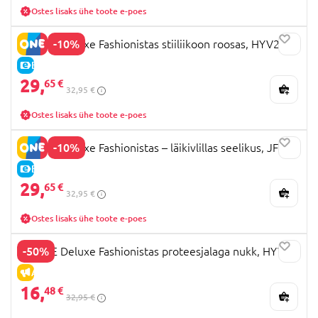
Ostes lisaks ühe toote e-poes
-10%
BARBIE Deluxe Fashionistas stiiliikoon roosas, HYV27
E-HIND
29,
65 €
32,95 €
Ostes lisaks ühe toote e-poes
-10%
BARBIE Deluxe Fashionistas – läikivlillas seelikus, JFP42
E-HIND
29,
65 €
32,95 €
Ostes lisaks ühe toote e-poes
-50%
BARBIE Deluxe Fashionistas proteesjalaga nukk, HYV26
ALLAHINDLUS
16,
48 €
32,95 €