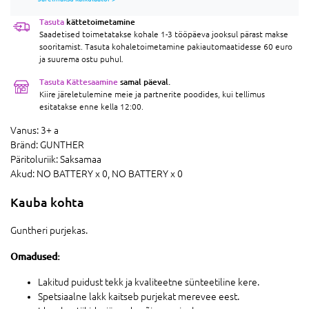
Tasuta
kättetoimetamine
Saadetised toimetatakse kohale 1-3 tööpäeva jooksul pärast makse
sooritamist. Tasuta kohaletoimetamine pakiautomaatidesse 60 euro
ja suurema ostu puhul.
Tasuta Kättesaamine
samal päeval.
Kiire järeletulemine meie ja partnerite poodides, kui tellimus
esitatakse enne kella 12:00.
Vanus:
3+ a
Bränd:
GUNTHER
Päritoluriik:
Saksamaa
Akud:
NO BATTERY x 0,
NO BATTERY x 0
Kauba kohta
Guntheri purjekas.
Omadused:
Lakitud puidust tekk ja kvaliteetne sünteetiline kere.
Spetsiaalne lakk kaitseb purjekat merevee eest.