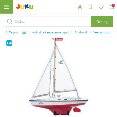
0
Otsing
Tagasi
Autod ja kangelasmängud
Sõidukid
Veetransport
E-HIND