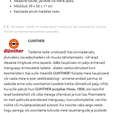
Ideaalne tiikide, järvede või mere jaoks.
Mõõdud: 39 x 50 x 11 cm
Kasutada ainult madalas vees.
CE-märgis - toode on tootja poolt hinnatud ja see loetakse EL-i ohutus-,
tervise- ja keskkonnanõuetele vastavaks.
GUNTHER
Täidame laste unistused! Kas sünnipäevaks,
jõuludeks, kevadpühadeks või muuks tähistamiseks - siit leiad
ideaalse kingituse oma lapsele.
Juku
kaupluses on palju erinevaid
mänguasju erinevatele lastele - alates vastsündinutest kuni
teismelisteni. Kas sulle meeldib
GUNTHER
? Külasta meie kaupluseid
või vaata meie e-poe veebikataloogi - anname endast parima, et
saaksite enne ostu sooritamist toodete kohta võimalikult palju infot.
Kui sulle pakub huvi
GUNTHER purjekas Move, 1806
, siis lisainfot
leiad tootelehelt või võta meiega ühendust ja küsi lisa. Pisematele
on meil pakkuda arendavaid mänguasju, loovuskomplekte, värvilisi
nukke või muljetavaldavaid autosid. Kui soovite vaba aega veeta
kogu perega, siis soovitame tutvuda meie lauamängude ja puslede