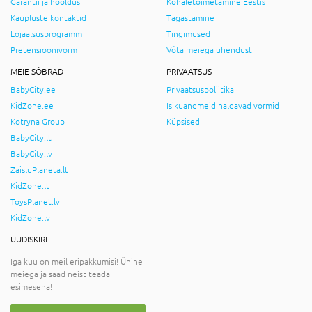
Garantii ja hooldus
Kohaletoimetamine Eestis
Kaupluste kontaktid
Tagastamine
Lojaalsusprogramm
Tingimused
Pretensioonivorm
Võta meiega ühendust
MEIE SÕBRAD
PRIVAATSUS
BabyCity.ee
Privaatsuspoliitika
KidZone.ee
Isikuandmeid haldavad vormid
Kotryna Group
Küpsised
BabyCity.lt
BabyCity.lv
ZaisluPlaneta.lt
KidZone.lt
ToysPlanet.lv
KidZone.lv
UUDISKIRI
Iga kuu on meil eripakkumisi! Ühine
meiega ja saad neist teada
esimesena!