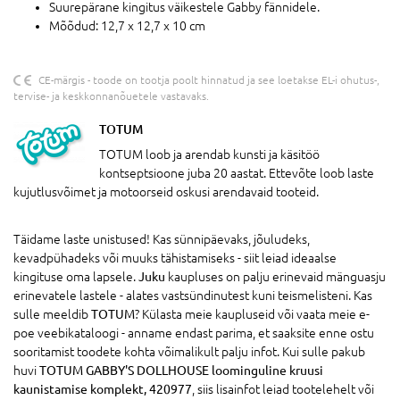
Suurepärane kingitus väikestele Gabby fännidele.
Mõõdud: 12,7 x 12,7 x 10 cm
CE-märgis - toode on tootja poolt hinnatud ja see loetakse EL-i ohutus-,
tervise- ja keskkonnanõuetele vastavaks.
TOTUM
TOTUM loob ja arendab kunsti ja käsitöö
kontseptsioone juba 20 aastat. Ettevõte loob laste
kujutlusvõimet ja motoorseid oskusi arendavaid tooteid.
Täidame laste unistused! Kas sünnipäevaks, jõuludeks,
kevadpühadeks või muuks tähistamiseks - siit leiad ideaalse
kingituse oma lapsele.
Juku
kaupluses on palju erinevaid mänguasju
erinevatele lastele - alates vastsündinutest kuni teismelisteni. Kas
sulle meeldib
TOTUM
? Külasta meie kaupluseid või vaata meie e-
poe veebikataloogi - anname endast parima, et saaksite enne ostu
sooritamist toodete kohta võimalikult palju infot. Kui sulle pakub
huvi
TOTUM GABBY'S DOLLHOUSE loominguline kruusi
kaunistamise komplekt, 420977
, siis lisainfot leiad tootelehelt või