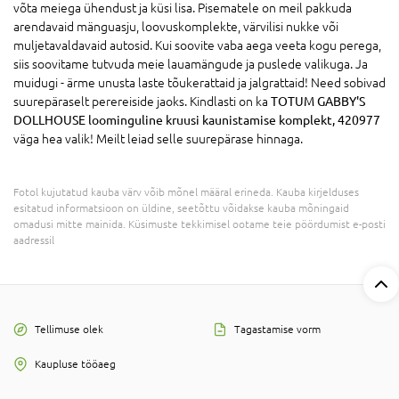
võta meiega ühendust ja küsi lisa. Pisematele on meil pakkuda
arendavaid mänguasju, loovuskomplekte, värvilisi nukke või
muljetavaldavaid autosid. Kui soovite vaba aega veeta kogu perega,
siis soovitame tutvuda meie lauamängude ja puslede valikuga. Ja
muidugi - ärme unusta laste tõukerattaid ja jalgrattaid! Need sobivad
suurepäraselt perereiside jaoks. Kindlasti on ka
TOTUM GABBY'S
DOLLHOUSE loominguline kruusi kaunistamise komplekt, 420977
väga hea valik! Meilt leiad selle suurepärase hinnaga.
Fotol kujutatud kauba värv võib mõnel määral erineda. Kauba kirjelduses
esitatud informatsioon on üldine, seetõttu võidakse kauba mõningaid
omadusi mitte mainida. Küsimuste tekkimisel ootame teie pöördumist e-posti
aadressil
Tellimuse olek
Tagastamise vorm
Kaupluse tööaeg