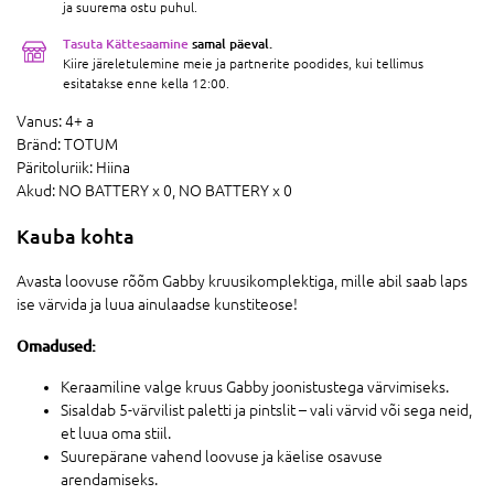
ja suurema ostu puhul.
Tasuta Kättesaamine
samal päeval.
Kiire järeletulemine meie ja partnerite poodides, kui tellimus
esitatakse enne kella 12:00.
Vanus:
4+ a
Bränd:
TOTUM
Päritoluriik:
Hiina
Akud:
NO BATTERY x 0,
NO BATTERY x 0
Kauba kohta
Avasta loovuse rõõm Gabby kruusikomplektiga, mille abil saab laps
ise värvida ja luua ainulaadse kunstiteose!
Omadused:
Keraamiline valge kruus Gabby joonistustega värvimiseks.
Sisaldab 5-värvilist paletti ja pintslit – vali värvid või sega neid,
et luua oma stiil.
Suurepärane vahend loovuse ja käelise osavuse
arendamiseks.