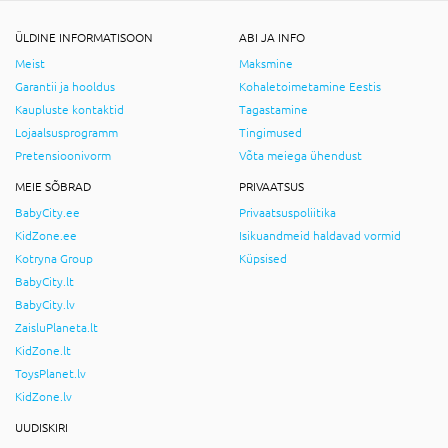
ÜLDINE INFORMATISOON
ABI JA INFO
Meist
Maksmine
Garantii ja hooldus
Kohaletoimetamine Eestis
Kaupluste kontaktid
Tagastamine
Lojaalsusprogramm
Tingimused
Pretensioonivorm
Võta meiega ühendust
MEIE SÕBRAD
PRIVAATSUS
BabyCity.ee
Privaatsuspoliitika
KidZone.ee
Isikuandmeid haldavad vormid
Kotryna Group
Küpsised
BabyCity.lt
BabyCity.lv
ZaisluPlaneta.lt
KidZone.lt
ToysPlanet.lv
KidZone.lv
UUDISKIRI