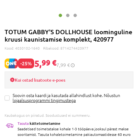
TOTUM GABBY'S DOLLHOUSE loominguline
kruusi kaunistamise komplekt, 420977
Kood:
4030102-1640
Ribakood:
8714274420977
5,
99 €
-25%
7,99 €
Kui ostad lisatoote e-poes
Soovin osta kaardi ja kasutada allahindlust kohe. Nõustun
lojaalsusprogrammi tingimustega
Kaubakogus on piiratud. Soodustused ei summeeru.
Tasuta
kättetoimetamine
Saadetised toimetatakse kohale 1-3 tööpäeva jooksul pärast makse
sooritamist. Tasuta kohaletoimetamine pakiautomaatidesse 60 euro