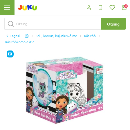
0
Otsing
Tagasi
Stiil, loovus, kujutlusvõime
Käsitöö
Käsitöökomplektid
E-HIND