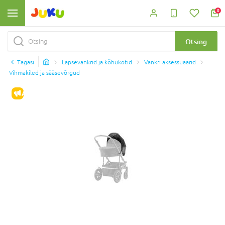
0
Otsing
Tagasi
Lapsevankrid ja kõhukotid
Vankri aksessuaarid
Vihmakiled ja sääsevõrgud
ALLAHINDLUS