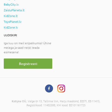
BabyCity.lv
ZaisluPlaneta.lt
KidZone.lt
ToysPlanet.lv
KidZone.lv
UUDISKIRI
Iga kuu on meil eripakkumisi! Ühine
meiega ja saad neist teada
esimesena!
Registreeri
Kotryna OÜ
, Valge tn 13, Tallinna linn, Harju maakond, EESTI, EE-11415,
Registrikood: 11402300, KM kood: EE101161725