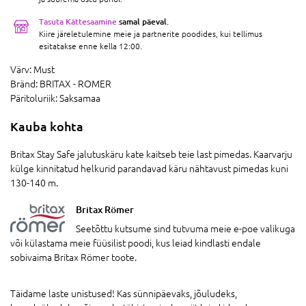
Tasuta Kättesaamine
samal päeval.
Kiire järeletulemine meie ja partnerite poodides, kui tellimus
esitatakse enne kella 12:00.
Värv:
Must
Bränd:
BRITAX - ROMER
Päritoluriik:
Saksamaa
Kauba kohta
Britax Stay Safe jalutuskäru kate kaitseb teie last pimedas. Kaarvarju
külge kinnitatud helkurid parandavad käru nähtavust pimedas kuni
130-140 m.
Britax Römer
Seetõttu kutsume sind tutvuma meie e-poe valikuga
või külastama meie füüsilist poodi, kus leiad kindlasti endale
sobivaima Britax Römer toote.
Täidame laste unistused! Kas sünnipäevaks, jõuludeks,