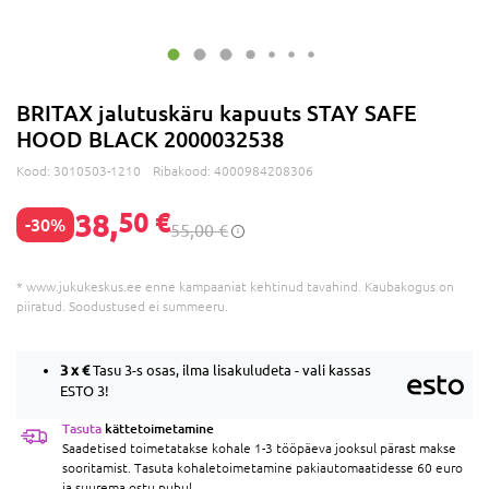
BRITAX jalutuskäru kapuuts STAY SAFE
HOOD BLACK 2000032538
Kood:
3010503-1210
Ribakood:
4000984208306
38,
50 €
-30%
55,00 €
* www.jukukeskus.ee enne kampaaniat kehtinud tavahind. Kaubakogus on
piiratud. Soodustused ei summeeru.
3 x
€
Tasu 3-s osas, ilma lisakuludeta - vali kassas
ESTO 3!
Tasuta
kättetoimetamine
Saadetised toimetatakse kohale 1-3 tööpäeva jooksul pärast makse
sooritamist. Tasuta kohaletoimetamine pakiautomaatidesse 60 euro
ja suurema ostu puhul.