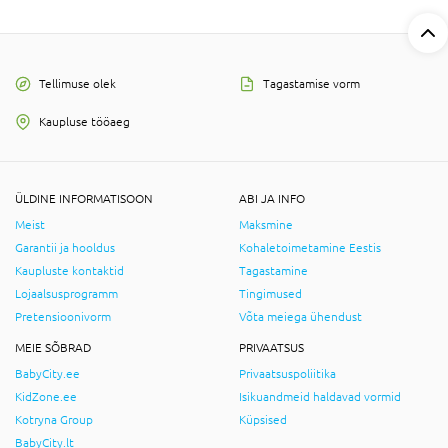
Tellimuse olek
Tagastamise vorm
Kaupluse tööaeg
ÜLDINE INFORMATISOON
ABI JA INFO
Meist
Maksmine
Garantii ja hooldus
Kohaletoimetamine Eestis
Kaupluste kontaktid
Tagastamine
Lojaalsusprogramm
Tingimused
Pretensioonivorm
Võta meiega ühendust
MEIE SÕBRAD
PRIVAATSUS
BabyCity.ee
Privaatsuspoliitika
KidZone.ee
Isikuandmeid haldavad vormid
Kotryna Group
Küpsised
BabyCity.lt