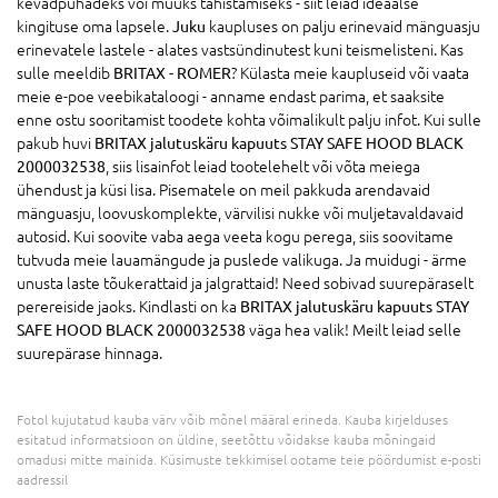
kevadpühadeks või muuks tähistamiseks - siit leiad ideaalse
kingituse oma lapsele.
Juku
kaupluses on palju erinevaid mänguasju
erinevatele lastele - alates vastsündinutest kuni teismelisteni. Kas
sulle meeldib
BRITAX - ROMER
? Külasta meie kaupluseid või vaata
meie e-poe veebikataloogi - anname endast parima, et saaksite
enne ostu sooritamist toodete kohta võimalikult palju infot. Kui sulle
pakub huvi
BRITAX jalutuskäru kapuuts STAY SAFE HOOD BLACK
2000032538
, siis lisainfot leiad tootelehelt või võta meiega
ühendust ja küsi lisa. Pisematele on meil pakkuda arendavaid
mänguasju, loovuskomplekte, värvilisi nukke või muljetavaldavaid
autosid. Kui soovite vaba aega veeta kogu perega, siis soovitame
tutvuda meie lauamängude ja puslede valikuga. Ja muidugi - ärme
unusta laste tõukerattaid ja jalgrattaid! Need sobivad suurepäraselt
perereiside jaoks. Kindlasti on ka
BRITAX jalutuskäru kapuuts STAY
SAFE HOOD BLACK 2000032538
väga hea valik! Meilt leiad selle
suurepärase hinnaga.
Fotol kujutatud kauba värv võib mõnel määral erineda. Kauba kirjelduses
esitatud informatsioon on üldine, seetõttu võidakse kauba mõningaid
omadusi mitte mainida. Küsimuste tekkimisel ootame teie pöördumist e-posti
aadressil