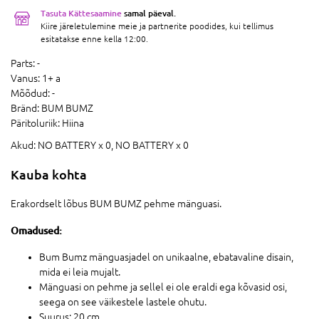
Tasuta Kättesaamine
samal päeval.
Kiire järeletulemine meie ja partnerite poodides, kui tellimus
esitatakse enne kella 12:00.
Parts:
-
Vanus:
1+ a
Mõõdud:
-
Bränd:
BUM BUMZ
Päritoluriik:
Hiina
Akud:
NO BATTERY x 0,
NO BATTERY x 0
Kauba kohta
Erakordselt lõbus BUM BUMZ pehme mänguasi.
Omadused:
Bum Bumz mänguasjadel on unikaalne, ebatavaline disain,
mida ei leia mujalt.
Mänguasi on pehme ja sellel ei ole eraldi ega kõvasid osi,
seega on see väikestele lastele ohutu.
Suurus: 20 cm