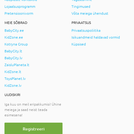
Lojaalsusprogramm
Tingimused
Pretensioonivorm
Võta meiega ühendust
MEIE SÕBRAD
PRIVAATSUS
BabyCity.ee
Privaatsuspoliitika
KidZone.ee
Isikuandmeid haldavad vormid
Kotryna Group
Küpsised
BabyCity.lt
BabyCity.lv
ZaisluPlaneta.lt
KidZone.lt
ToysPlanet.lv
KidZone.lv
UUDISKIRI
Iga kuu on meil eripakkumisi! Ühine
meiega ja saad neist teada
esimesena!
Registreeri