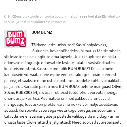
CE-märgis - toode on tootja poolt hinnatud ja see loetakse EL-i ohutus-,
tervise- ja keskkonnanõuetele vastavaks.
BUM BUMZ
Täidame laste unistused! Kas sünnipäevaks,
jõuludeks, kevadpühadeks või muuks tähistamiseks -
siit leiad ideaalse kingituse oma lapsele.
Juku
kaupluses on palju
erinevaid mänguasju erinevatele lastele - alates vastsündinutest
kuni teismelisteni. Kas sulle meeldib
BUM BUMZ
? Külasta meie
kaupluseid või vaata meie e-poe veebikataloogi - anname endast
parima, et saaksite enne ostu sooritamist toodete kohta võimalikult
palju infot. Kui sulle pakub huvi
BUM BUMZ pehme mänguasi Olive,
20cm, RBBZ00254
, siis lisainfot leiad tootelehelt või võta meiega
ühendust ja küsi lisa. Pisematele on meil pakkuda arendavaid
mänguasju, loovuskomplekte, värvilisi nukke või muljetavaldavaid
autosid. Kui soovite vaba aega veeta kogu perega, siis soovitame
tutvuda meie lauamängude ja puslede valikuga. Ja muidugi - ärme
unusta laste tõukerattaid ja jalgrattaid! Need sobivad suurepäraselt