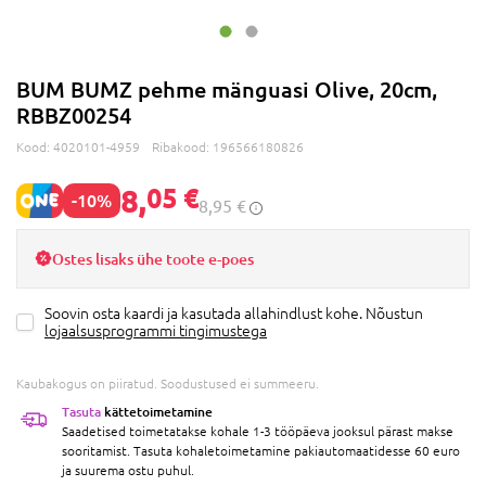
BUM BUMZ pehme mänguasi Olive, 20cm,
RBBZ00254
Kood:
4020101-4959
Ribakood:
196566180826
8,
05 €
-10%
8,95 €
Ostes lisaks ühe toote e-poes
Soovin osta kaardi ja kasutada allahindlust kohe. Nõustun
lojaalsusprogrammi tingimustega
Kaubakogus on piiratud. Soodustused ei summeeru.
Tasuta
kättetoimetamine
Saadetised toimetatakse kohale 1-3 tööpäeva jooksul pärast makse
sooritamist. Tasuta kohaletoimetamine pakiautomaatidesse 60 euro
ja suurema ostu puhul.