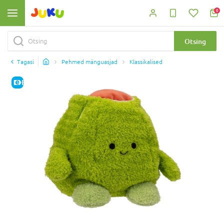
0
Otsing
Tagasi
Pehmed mänguasjad
Klassikalised
E-HIND