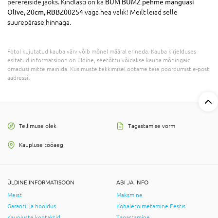
perereiside jaoks. Kindlasti on ka
BUM BUMZ pehme mänguasi
Olive, 20cm, RBBZ00254
väga hea valik! Meilt leiad selle
suurepärase hinnaga.
Fotol kujutatud kauba värv võib mõnel määral erineda. Kauba kirjelduses
esitatud informatsioon on üldine, seetõttu võidakse kauba mõningaid
omadusi mitte mainida. Küsimuste tekkimisel ootame teie pöördumist e-posti
aadressil
Tellimuse olek
Tagastamise vorm
Kaupluse tööaeg
ÜLDINE INFORMATISOON
ABI JA INFO
Meist
Maksmine
Garantii ja hooldus
Kohaletoimetamine Eestis
Kaupluste kontaktid
Tagastamine