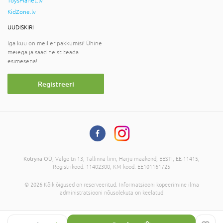
ToysPlanet.lv
KidZone.lv
UUDISKIRI
Iga kuu on meil eripakkumisi! Ühine
meiega ja saad neist teada
esimesena!
Registreeri
Kotryna OÜ
, Valge tn 13, Tallinna linn, Harju maakond, EESTI, EE-11415,
Registrikood: 11402300, KM kood: EE101161725
© 2026 Kõik õigused on reserveeritud. Informatsiooni kopeerimine ilma
administratsiooni nõusolekuta on keelatud