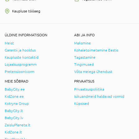
Kaupluse tööaeg
ÜLDINE INFORMATISOON
ABI JA INFO
Meist
Maksmine
Garantii ja hooldus
Kohaletoimetamine Eestis
Kaupluste kontaktid
Tagastamine
Lojaalsusprogramm
Tingimused
Pretensioonivorm
Võta meiega ühendust
MEIE SÕBRAD
PRIVAATSUS
BabyCity.ee
Privaatsuspoliitika
KidZone.ee
Isikuandmeid haldavad vormid
Kotryna Group
Küpsised
BabyCity.lt
BabyCity.lv
ZaisluPlaneta.lt
KidZone.lt