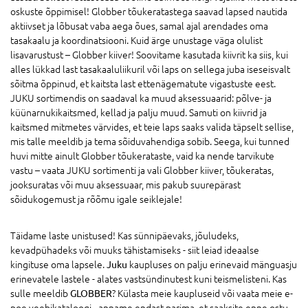
oskuste õppimisel! Globber tõukeratastega saavad lapsed nautida
aktiivset ja lõbusat vaba aega õues, samal ajal arendades oma
tasakaalu ja koordinatsiooni. Kuid ärge unustage väga olulist
lisavarustust – Globber kiiver! Soovitame kasutada kiivrit ka siis, kui
alles lükkad last tasakaaluliikuril või laps on sellega juba iseseisvalt
sõitma õppinud, et kaitsta last ettenägematute vigastuste eest.
JUKU sortimendis on saadaval ka muud aksessuaarid: põlve- ja
küünarnukikaitsmed, kellad ja palju muud. Samuti on kiivrid ja
kaitsmed mitmetes värvides, et teie laps saaks valida täpselt sellise,
mis talle meeldib ja tema sõiduvahendiga sobib. Seega, kui tunned
huvi mitte ainult Globber tõukerataste, vaid ka nende tarvikute
vastu – vaata JUKU sortimenti ja vali Globber kiiver, tõukeratas,
jooksuratas või muu aksessuaar, mis pakub suurepärast
sõidukogemust ja rõõmu igale seiklejale!
Täidame laste unistused! Kas sünnipäevaks, jõuludeks,
kevadpühadeks või muuks tähistamiseks - siit leiad ideaalse
kingituse oma lapsele.
Juku
kaupluses on palju erinevaid mänguasju
erinevatele lastele - alates vastsündinutest kuni teismelisteni. Kas
sulle meeldib
GLOBBER
? Külasta meie kaupluseid või vaata meie e-