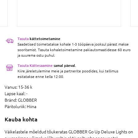
Tasuta
kättetoimetamine
Saadetised toimetatakse kohale 1-3 tööpäeva jooksul pärast makse
sooritamist. Tasuta kohaletoimetamine pakiautomaatidesse 60 euro
ja suurema ostu puhul.
Tasuta Kättesaamine
samal päeval.
Kiire järeletulemine meie ja partnerite poodides, kui tellimus
esitatakse enne kella 12:00.
Vanus:
15-36 k
Lapse kaal:
-
Bränd:
GLOBBER
Päritoluriik:
Hiina
Kauba kohta
Väikelastele mõeldud tõukeratas GLOBBER Go Up Deluxe Lights on