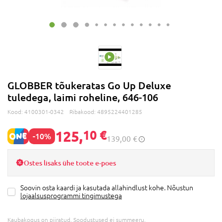
GLOBBER tõukeratas Go Up Deluxe
tuledega, laimi roheline, 646-106
Kood:
4100301-0342
Ribakood:
4895224401285
125,
10 €
-10%
139,00 €
Ostes lisaks ühe toote e-poes
Soovin osta kaardi ja kasutada allahindlust kohe. Nõustun
lojaalsusprogrammi tingimustega
Kaubakogus on piiratud. Soodustused ei summeeru.