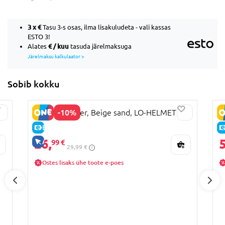
3 x
€
Tasu 3-s osas, ilma lisakuludeta - vali kassas
ESTO 3!
€ / kuu
Alates
tasuda järelmaksuga
Järelmaksu kalkulaator >
Sobib kokku
-10%
LIONELO kiiver, Beige sand, LO-HELMET
M
E-HIND
26,
5
AINULT VEEBIS
99 €
29,99 €
Ostes lisaks ühe toote e-poes