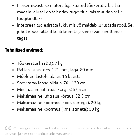
Libisemisvastase materjaliga kaetud tõukeratta laial ja
madalal alusel on täiendav tugevdus, mis muudab selle
löögikindlaks.
Integreeritud esiratta lukk, mis võimaldab lukustada rooli. Sel
juhul ei saa rattaid külili keerata ja veerevad ainult edasi-
tagasi.
Tehnilised andmed:
Tõukeratta kaal: 3,97 kg
Ratta suurus: ees: 121 mm; taga: 80 mm
Mõeldud lastele alates 15 kuust.
Soovitatav lapse pikkus: 70 - 130 cm
Minimaalne juhtraua kõrgus: 67,5 cm
Maksimaalne juhtraua kõrgus: 82,5 cm
Maksimaalne koormus (koos istmega): 20 kg
Maksimaalne koormus (ilma istmeta): 50 kg
CE-märgis - toode on tootja poolt hinnatud ja see loetakse EL-i ohutus-,
tervise- ja keskkonnanõuetele vastavaks.