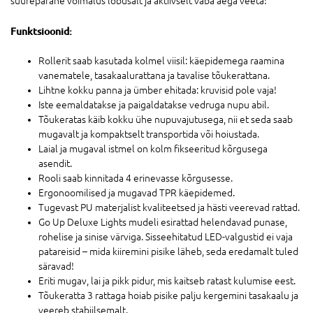
suurepärane võimalus lõbusalt ja aktiivselt vaba aega veeta!
Funktsioonid:
Rollerit saab kasutada kolmel viisil: käepidemega raamina
vanematele, tasakaalurattana ja tavalise tõukerattana.
Lihtne kokku panna ja ümber ehitada: kruvisid pole vaja!
Iste eemaldatakse ja paigaldatakse vedruga nupu abil.
Tõukeratas käib kokku ühe nupuvajutusega, nii et seda saab
mugavalt ja kompaktselt transportida või hoiustada.
Laial ja mugaval istmel on kolm fikseeritud kõrgusega
asendit.
Rooli saab kinnitada 4 erinevasse kõrgusesse.
Ergonoomilised ja mugavad TPR käepidemed.
Tugevast PU materjalist kvaliteetsed ja hästi veerevad rattad.
Go Up Deluxe Lights mudeli esirattad helendavad punase,
rohelise ja sinise värviga. Sisseehitatud LED-valgustid ei vaja
patareisid – mida kiiremini pisike läheb, seda eredamalt tuled
säravad!
Eriti mugav, lai ja pikk pidur, mis kaitseb ratast kulumise eest.
Tõukeratta 3 rattaga hoiab pisike palju kergemini tasakaalu ja
veereb stabiilsemalt.