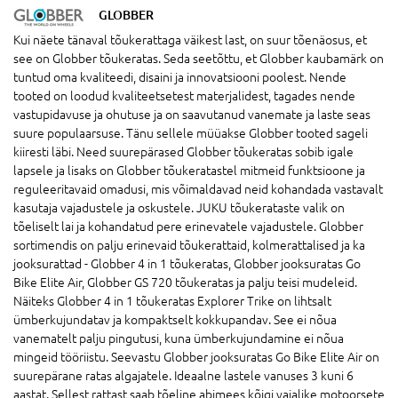
GLOBBER
Kui näete tänaval tõukerattaga väikest last, on suur tõenäosus, et
see on Globber tõukeratas. Seda seetõttu, et Globber kaubamärk on
tuntud oma kvaliteedi, disaini ja innovatsiooni poolest. Nende
tooted on loodud kvaliteetsetest materjalidest, tagades nende
vastupidavuse ja ohutuse ja on saavutanud vanemate ja laste seas
suure populaarsuse. Tänu sellele müüakse Globber tooted sageli
kiiresti läbi. Need suurepärased Globber tõukeratas sobib igale
lapsele ja lisaks on Globber tõukeratastel mitmeid funktsioone ja
reguleeritavaid omadusi, mis võimaldavad neid kohandada vastavalt
kasutaja vajadustele ja oskustele. JUKU tõukerataste valik on
tõeliselt lai ja kohandatud pere erinevatele vajadustele. Globber
sortimendis on palju erinevaid tõukerattaid, kolmerattalised ja ka
jooksurattad - Globber 4 in 1 tõukeratas, Globber jooksuratas Go
Bike Elite Air, Globber GS 720 tõukeratas ja palju teisi mudeleid.
Näiteks Globber 4 in 1 tõukeratas Explorer Trike on lihtsalt
ümberkujundatav ja kompaktselt kokkupandav. See ei nõua
vanematelt palju pingutusi, kuna ümberkujundamine ei nõua
mingeid tööriistu. Seevastu Globber jooksuratas Go Bike Elite Air on
suurepärane ratas algajatele. Ideaalne lastele vanuses 3 kuni 6
aastat. Sellest rattast saab tõeline abimees kõigi vajalike motoorsete