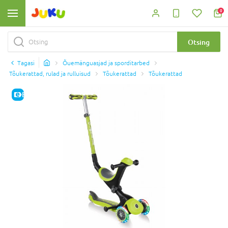
0
Otsing
Tagasi
Õuemänguasjad ja sporditarbed
Tõukerattad, rulad ja rulluisud
Tõukerattad
Tõukerattad
E-HIND