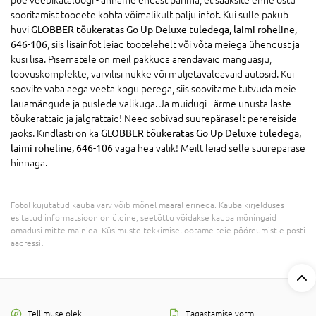
poe veebikataloogi - anname endast parima, et saaksite enne ostu
sooritamist toodete kohta võimalikult palju infot. Kui sulle pakub
huvi
GLOBBER tõukeratas Go Up Deluxe tuledega, laimi roheline,
646-106
, siis lisainfot leiad tootelehelt või võta meiega ühendust ja
küsi lisa. Pisematele on meil pakkuda arendavaid mänguasju,
loovuskomplekte, värvilisi nukke või muljetavaldavaid autosid. Kui
soovite vaba aega veeta kogu perega, siis soovitame tutvuda meie
lauamängude ja puslede valikuga. Ja muidugi - ärme unusta laste
tõukerattaid ja jalgrattaid! Need sobivad suurepäraselt perereiside
jaoks. Kindlasti on ka
GLOBBER tõukeratas Go Up Deluxe tuledega,
laimi roheline, 646-106
väga hea valik! Meilt leiad selle suurepärase
hinnaga.
Fotol kujutatud kauba värv võib mõnel määral erineda. Kauba kirjelduses
esitatud informatsioon on üldine, seetõttu võidakse kauba mõningaid
omadusi mitte mainida. Küsimuste tekkimisel ootame teie pöördumist e-posti
aadressil
Tellimuse olek
Tagastamise vorm