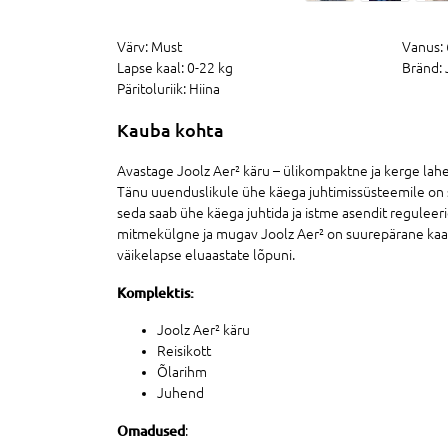
54,
95 €
Värv:
Must
Vanus:
Lapse kaal:
0-22 kg
Bränd:
Päritoluriik:
Hiina
Kauba kohta
Avastage Joolz Aer² käru – ülikompaktne ja kerge lah
Tänu uuenduslikule ühe käega juhtimissüsteemile on 
seda saab ühe käega juhtida ja istme asendit reguleerida
mitmekülgne ja mugav Joolz Aer² on suurepärane kaa
väikelapse eluaastate lõpuni.
Komplektis:
Joolz Aer² käru
Reisikott
Õlarihm
Juhend
Omadused
: