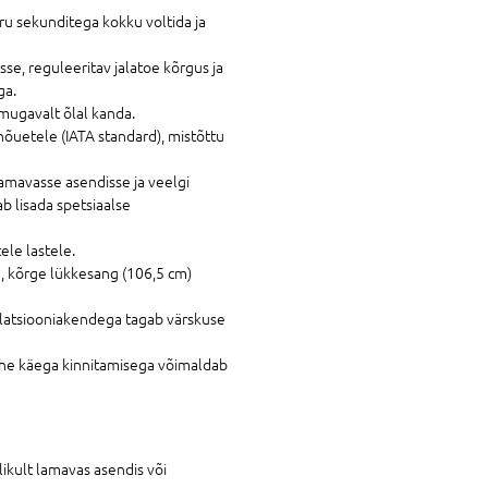
u sekunditega kokku voltida ja
se, reguleeritav jalatoe kõrgus ja
ga.
 mugavalt õlal kanda.
õuetele (IATA standard), mistõttu
 lamavasse asendisse ja veelgi
 lisada spetsiaalse
ele lastele.
d, kõrge lükkesang (106,5 cm)
ntilatsiooniakendega tagab värskuse
ühe käega kinnitamisega võimaldab
likult lamavas asendis või