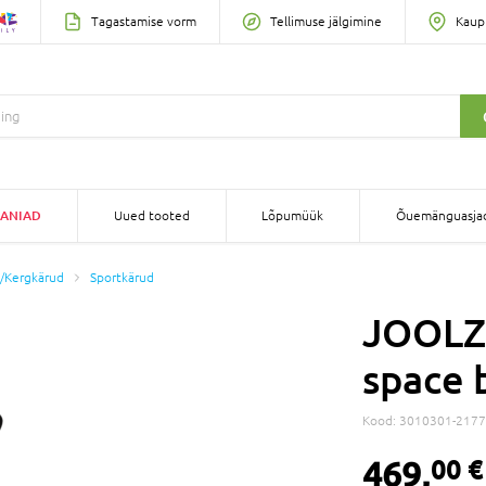
Tagastamise vorm
Tellimuse jälgimine
Kaup
ANIAD
Uued tooted
Lõpumüük
Õuemänguasja
/Kergkärud
Sportkärud
JOOLZ 
space 
Kood:
3010301-2177
469,
00 €