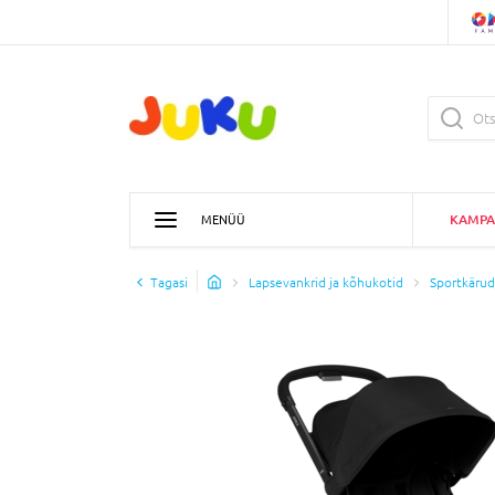
KAMPA
MENÜÜ
Tagasi
Lapsevankrid ja kõhukotid
Sportkärud