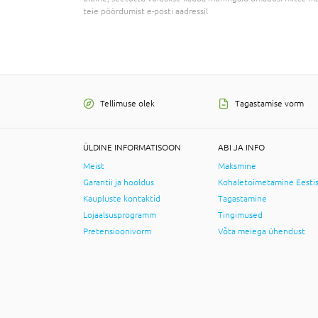
teie pöördumist e-posti aadressil
Tellimuse olek
Tagastamise vorm
ÜLDINE INFORMATISOON
ABI JA INFO
Meist
Maksmine
Garantii ja hooldus
Kohaletoimetamine Eesti
Kaupluste kontaktid
Tagastamine
Lojaalsusprogramm
Tingimused
Pretensioonivorm
Võta meiega ühendust