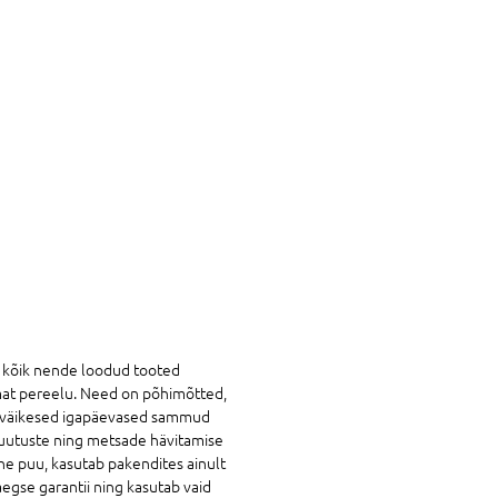
t kõik nende loodud tooted
amat pereelu. Need on põhimõtted,
gi väikesed igapäevased sammud
amuutuste ning metsade hävitamise
he puu, kasutab pakendites ainult
egse garantii ning kasutab vaid