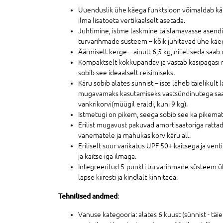
Uuenduslik ühe käega funktsioon võimaldab kär
ilma lisatoeta vertikaalselt asetada.
Juhtimine, istme laskmine täislamavasse asendis
turvarihmade süsteem – kõik juhitavad ühe käe
Äärmiselt kerge – ainult 6,5 kg, nii et seda saab
Kompaktselt kokkupandav ja vastab käsipagasi n
sobib see ideaalselt reisimiseks.
Käru sobib alates sünnist – iste läheb täielikult
mugavamaks kasutamiseks vastsündinutega saab
vankrikorvi(müügil eraldi, kuni 9 kg).
Istmetugi on pikem, seega sobib see ka pikemat
Erilist mugavust pakuvad amortisaatoriga ratta
vanematele ja mahukas korv käru all.
Eriliselt suur varikatus UPF 50+ kaitsega ja ve
ja kaitse iga ilmaga.
Integreeritud 5-punkti turvarihmade süsteem 
lapse kiiresti ja kindlalt kinnitada.
Tehnilised andmed
:
Vanuse kategooria: alates 6 kuust (sünnist - täie