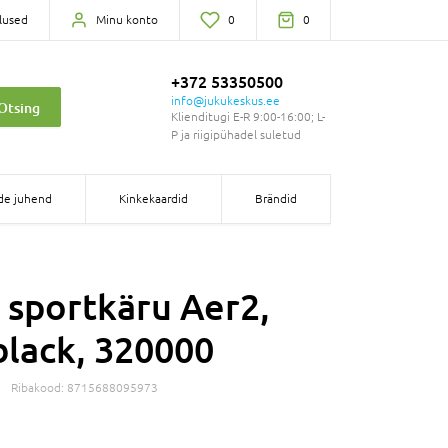
lused
Minu konto
0
0
+372 53350500
info@jukukeskus.ee
Otsing
Klienditugi E-R 9:00-16:00; L-
P ja riigipühadel suletud
de juhend
Kinkekaardid
Brändid
sportkäru Aer2,
black, 320000
Ribakood:
8715688095973