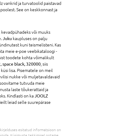
 vankrid ja turvatoolid paistavad
 poolest. See on keskkonnast ja
s, kevadpühadeks või muuks
e.
Juku
kaupluses on palju
ündinutest kuni teismelisteni. Kas
ata meie e-poe veebikataloogi -
ist toodete kohta võimalikult
, space black, 320000
, siis
 küsi lisa. Pisematele on meil
lisi nukke või muljetavaldavaid
s soovitame tutvuda meie
usta laste tõukerattaid ja
ks. Kindlasti on ka
JOOLZ
eilt leiad selle suurepärase
kirjelduses esitatud informatsioon on
inida. Küsimuste tekkimisel ootame