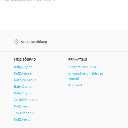
Kaupluse tööaeg
MEIE SÕBRAD
PRIVAATSUS
BabyCity.ee
Privaatsuspoliitika
s
KidZone.ee
Isikuandmeid haldavad
vormid
Kotryna Group
Küpsised
BabyCity.lt
BabyCity.lv
ZaisluPlaneta.lt
KidZone.lt
ToysPlanet.lv
KidZone.lv