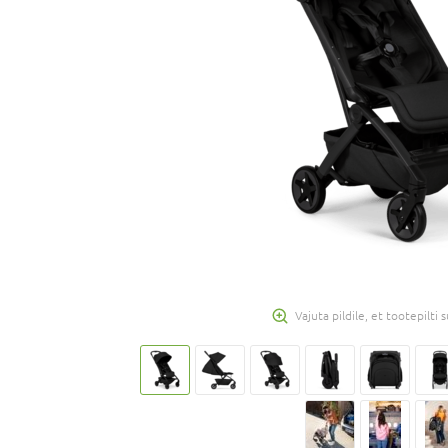
Vajuta pildile, et tootepilti
JOOLZ kott, Space blac