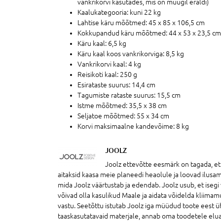
vankrikorvi kasutades, mis on müügil eraldi)
Kaalukategooria: kuni 22 kg
Lahtise käru mõõtmed: 45 x 85 x 106,5 cm
Kokkupandud käru mõõtmed: 44 x 53 x 23,5 cm
Käru kaal: 6,5 kg
Käru kaal koos vankrikorviga: 8,5 kg
Vankrikorvi kaal: 4 kg
Reisikoti kaal: 250 g
Esirataste suurus: 14,4 cm
Tagumiste rataste suurus: 15,5 cm
Istme mõõtmed: 35,5 x 38 cm
Seljatoe mõõtmed: 55 x 34 cm
Korvi maksimaalne kandevõime: 8 kg
JOOLZ
Joolz ettevõtte eesmärk on tagada, e
aitaksid kaasa meie planeedi heaolule ja loovad ilus
mida Joolz väärtustab ja edendab. Joolz usub, et ise
võivad olla kasulikud Maale ja aidata võidelda kliim
vastu. Seetõttu istutab Joolz iga müüdud toote eest ü
taaskasutatavaid materjale, annab oma toodetele elua