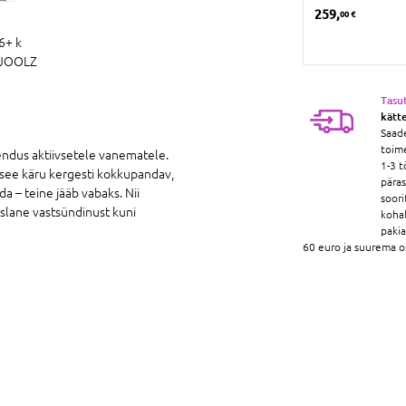
29,
259,
95 €
00 €
6+ k
JOOLZ
Tasu
kätt
Saad
toim
endus aktiivsetele vanematele.
1-3 t
see käru kergesti kokkupandav,
pära
 – teine ​​jääb vabaks. Nii
soori
slane vastsündinust kuni
koha
paki
60 euro ja suurema o