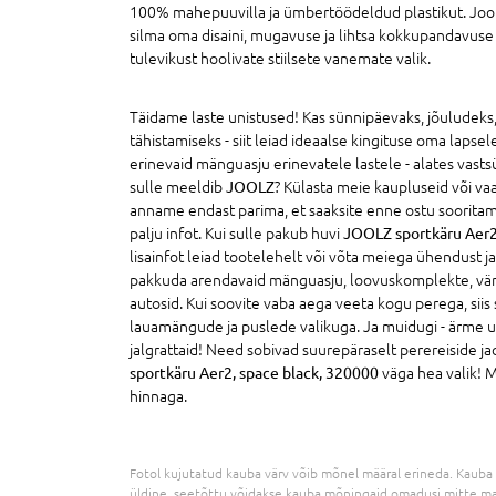
100% mahepuuvilla ja ümbertöödeldud plastikut. Joolz
silma oma disaini, mugavuse ja lihtsa kokkupandavuse
tulevikust hoolivate stiilsete vanemate valik.
Täidame laste unistused! Kas sünnipäevaks, jõuludek
tähistamiseks - siit leiad ideaalse kingituse oma lapsel
erinevaid mänguasju erinevatele lastele - alates vasts
sulle meeldib
JOOLZ
? Külasta meie kaupluseid või va
anname endast parima, et saaksite enne ostu sooritam
palju infot. Kui sulle pakub huvi
JOOLZ sportkäru Aer2
lisainfot leiad tootelehelt või võta meiega ühendust ja
pakkuda arendavaid mänguasju, loovuskomplekte, värvi
autosid. Kui soovite vaba aega veeta kogu perega, sii
lauamängude ja puslede valikuga. Ja muidugi - ärme un
jalgrattaid! Need sobivad suurepäraselt perereiside jao
sportkäru Aer2, space black, 320000
väga hea valik! M
hinnaga.
Fotol kujutatud kauba värv võib mõnel määral erineda. Kauba 
üldine, seetõttu võidakse kauba mõningaid omadusi mitte ma