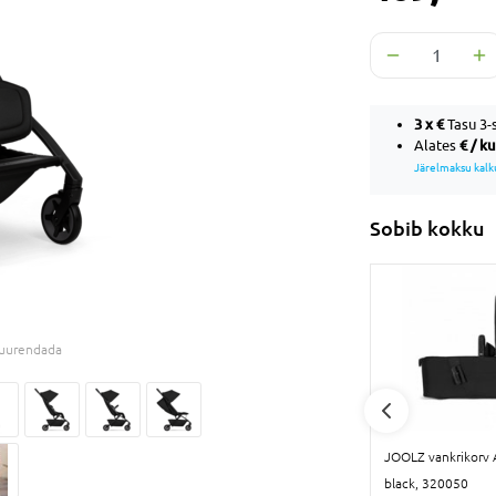
3 x
€
Tasu 3-s
€ / k
Alates
Järelmaksu kalk
Sobib kokku
 suurendada
k, 560223
JOOLZ Aer1/+ putukavõrk,
JOOLZ vankrikorv 
309905
black, 320050