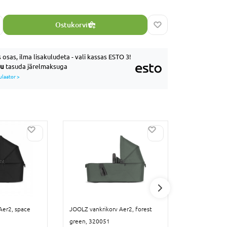
Ostukorvi
 osas, ilma lisakuludeta - vali kassas ESTO 3!
uu
tasuda järelmaksuga
ulaator >
Aer2, space
JOOLZ vankrikorv Aer2, forest
JOOLZ vankri
green, 320051
green, 3200