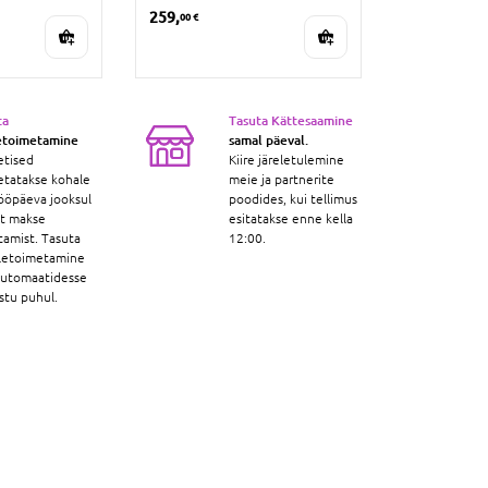
259,
259,
00 €
00 €
ta
Tasuta Kättesaamine
etoimetamine
samal päeval.
etised
Kiire järeletulemine
etatakse kohale
meie ja partnerite
ööpäeva jooksul
poodides, kui tellimus
st makse
esitatakse enne kella
tamist. Tasuta
12:00.
letoimetamine
automaatidesse
stu puhul.