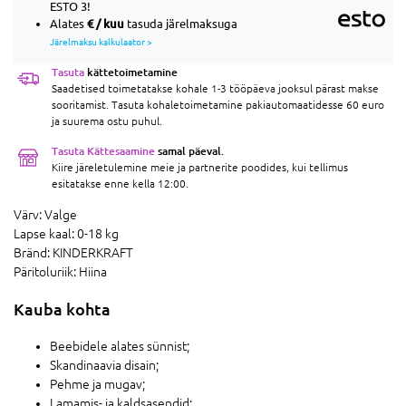
ESTO 3!
€ / kuu
Alates
tasuda järelmaksuga
Järelmaksu kalkulaator >
Tasuta
kättetoimetamine
Saadetised toimetatakse kohale 1-3 tööpäeva jooksul pärast makse
sooritamist. Tasuta kohaletoimetamine pakiautomaatidesse 60 euro
ja suurema ostu puhul.
Tasuta Kättesaamine
samal päeval.
Kiire järeletulemine meie ja partnerite poodides, kui tellimus
esitatakse enne kella 12:00.
Värv:
Valge
Lapse kaal:
0-18 kg
Bränd:
KINDERKRAFT
Päritoluriik:
Hiina
Kauba kohta
Beebidele alates sünnist;
Skandinaavia disain;
Pehme ja mugav;
Lamamis- ja kaldsasendid;