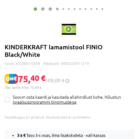
KINDERKRAFT lamamistool FINIO
Black/White
Kood:
3020801-0309
Ribakood:
5902533911219
75,
40 €
109,00 €
30p. parim hind: 75,40 €
Soovin osta kaardi ja kasutada allahindlust kohe. Nõustun
lojaalsusprogrammi tingimustega
Kaubakogus on piiratud. Soodustused ei summeeru.
3 x
€
Tasu 3-s osas, ilma lisakuludeta - vali kassas