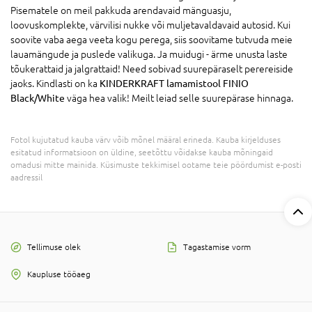
Pisematele on meil pakkuda arendavaid mänguasju,
loovuskomplekte, värvilisi nukke või muljetavaldavaid autosid. Kui
soovite vaba aega veeta kogu perega, siis soovitame tutvuda meie
lauamängude ja puslede valikuga. Ja muidugi - ärme unusta laste
tõukerattaid ja jalgrattaid! Need sobivad suurepäraselt perereiside
jaoks. Kindlasti on ka
KINDERKRAFT lamamistool FINIO
Black/White
väga hea valik! Meilt leiad selle suurepärase hinnaga.
Fotol kujutatud kauba värv võib mõnel määral erineda. Kauba kirjelduses
esitatud informatsioon on üldine, seetõttu võidakse kauba mõningaid
omadusi mitte mainida. Küsimuste tekkimisel ootame teie pöördumist e-posti
aadressil
Tellimuse olek
Tagastamise vorm
Kaupluse tööaeg