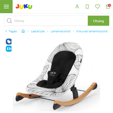
0
Otsing
Tagasi
Lastetuba
Lamamistoolid
Kiikuvad lamamistoolid
HEA HIND
E-HIND