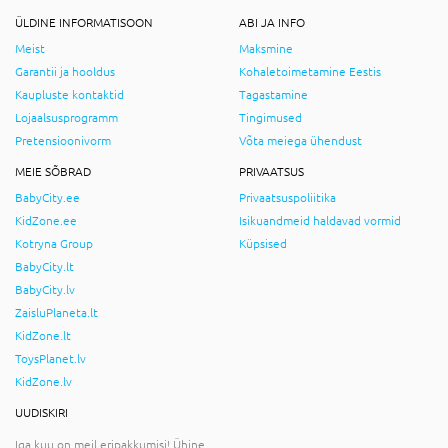
ÜLDINE INFORMATISOON
ABI JA INFO
Meist
Maksmine
Garantii ja hooldus
Kohaletoimetamine Eestis
Kaupluste kontaktid
Tagastamine
Lojaalsusprogramm
Tingimused
Pretensioonivorm
Võta meiega ühendust
MEIE SÕBRAD
PRIVAATSUS
BabyCity.ee
Privaatsuspoliitika
KidZone.ee
Isikuandmeid haldavad vormid
Kotryna Group
Küpsised
BabyCity.lt
BabyCity.lv
ZaisluPlaneta.lt
KidZone.lt
ToysPlanet.lv
KidZone.lv
UUDISKIRI
Iga kuu on meil eripakkumisi! Ühine