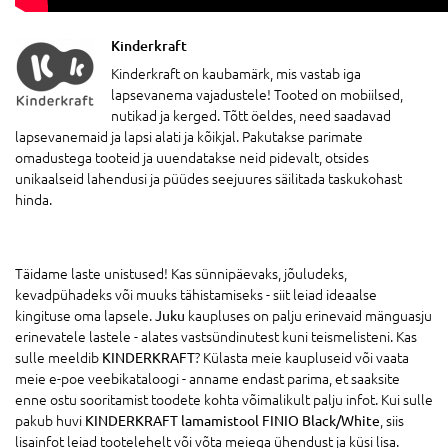
Kinderkraft
Kinderkraft on kaubamärk, mis vastab iga
lapsevanema vajadustele! Tooted on mobiilsed,
nutikad ja kerged. Tõtt öeldes, need saadavad
lapsevanemaid ja lapsi alati ja kõikjal. Pakutakse parimate
omadustega tooteid ja uuendatakse neid pidevalt, otsides
unikaalseid lahendusi ja püüdes seejuures säilitada taskukohast
hinda.
Täidame laste unistused! Kas sünnipäevaks, jõuludeks,
kevadpühadeks või muuks tähistamiseks - siit leiad ideaalse
kingituse oma lapsele.
Juku
kaupluses on palju erinevaid mänguasju
erinevatele lastele - alates vastsündinutest kuni teismelisteni. Kas
sulle meeldib
KINDERKRAFT
? Külasta meie kaupluseid või vaata
meie e-poe veebikataloogi - anname endast parima, et saaksite
enne ostu sooritamist toodete kohta võimalikult palju infot. Kui sulle
pakub huvi
KINDERKRAFT lamamistool FINIO Black/White
, siis
lisainfot leiad tootelehelt või võta meiega ühendust ja küsi lisa.