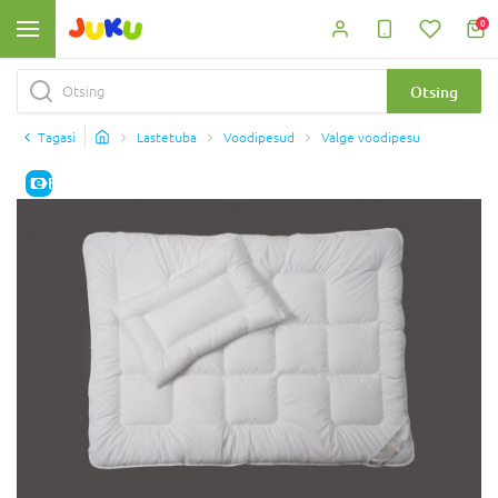
0
Otsing
Tagasi
Lastetuba
Voodipesud
Valge voodipesu
E-HIND