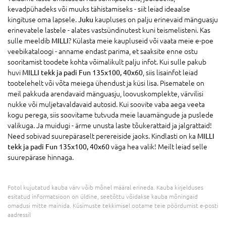
kevadpühadeks või muuks tähistamiseks - siit leiad ideaalse
kingituse oma lapsele.
Juku
kaupluses on palju erinevaid mänguasju
erinevatele lastele - alates vastsündinutest kuni teismelisteni. Kas
sulle meeldib
MILLI
? Külasta meie kaupluseid või vaata meie e-poe
veebikataloogi - anname endast parima, et saaksite enne ostu
sooritamist toodete kohta võimalikult palju infot. Kui sulle pakub
huvi
MILLI tekk ja padi Fun 135x100, 40x60
, siis lisainfot leiad
tootelehelt või võta meiega ühendust ja küsi lisa. Pisematele on
meil pakkuda arendavaid mänguasju, loovuskomplekte, värvilisi
nukke või muljetavaldavaid autosid. Kui soovite vaba aega veeta
kogu perega, siis soovitame tutvuda meie lauamängude ja puslede
valikuga. Ja muidugi - ärme unusta laste tõukerattaid ja jalgrattaid!
Need sobivad suurepäraselt perereiside jaoks. Kindlasti on ka
MILLI
tekk ja padi Fun 135x100, 40x60
väga hea valik! Meilt leiad selle
suurepärase hinnaga.
Fotol kujutatud kauba värv võib mõnel määral erineda. Kauba kirjelduses
esitatud informatsioon on üldine, seetõttu võidakse kauba mõningaid
omadusi mitte mainida. Küsimuste tekkimisel ootame teie pöördumist e-posti
aadressil