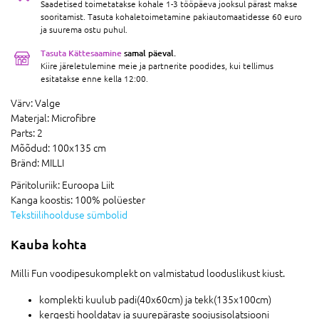
Saadetised toimetatakse kohale 1-3 tööpäeva jooksul pärast makse
sooritamist. Tasuta kohaletoimetamine pakiautomaatidesse 60 euro
ja suurema ostu puhul.
Tasuta Kättesaamine
samal päeval.
Kiire järeletulemine meie ja partnerite poodides, kui tellimus
esitatakse enne kella 12:00.
Värv:
Valge
Materjal:
Microfibre
Parts:
2
Mõõdud:
100x135 cm
Bränd:
MILLI
Päritoluriik:
Euroopa Liit
Kanga koostis:
100% polüester
Tekstiilihoolduse sümbolid
Kauba kohta
Milli Fun voodipesukomplekt on valmistatud looduslikust kiust.
komplekti kuulub padi(40x60cm) ja tekk(135x100cm)
kergesti hooldatav ja suurepäraste soojusisolatsiooni