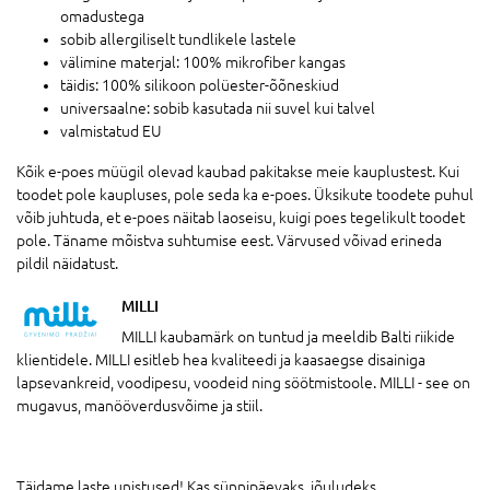
omadustega
sobib allergiliselt tundlikele lastele
välimine materjal: 100% mikrofiber kangas
täidis: 100% silikoon polüester-õõneskiud
universaalne: sobib kasutada nii suvel kui talvel
valmistatud EU
Kõik e-poes müügil olevad kaubad pakitakse meie kauplustest. Kui
toodet pole kaupluses, pole seda ka e-poes. Üksikute toodete puhul
võib juhtuda, et e-poes näitab laoseisu, kuigi poes tegelikult toodet
pole. Täname mõistva suhtumise eest. Värvused võivad erineda
pildil näidatust.
MILLI
MILLI kaubamärk on tuntud ja meeldib Balti riikide
klientidele. MILLI esitleb hea kvaliteedi ja kaasaegse disainiga
lapsevankreid, voodipesu, voodeid ning söötmistoole. MILLI - see on
mugavus, manööverdusvõime ja stiil.
Täidame laste unistused! Kas sünnipäevaks, jõuludeks,