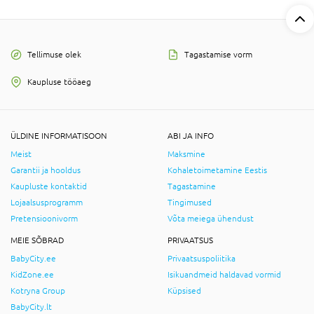
Tellimuse olek
Tagastamise vorm
Kaupluse tööaeg
ÜLDINE INFORMATISOON
ABI JA INFO
Meist
Maksmine
Garantii ja hooldus
Kohaletoimetamine Eestis
Kaupluste kontaktid
Tagastamine
Lojaalsusprogramm
Tingimused
Pretensioonivorm
Võta meiega ühendust
MEIE SÕBRAD
PRIVAATSUS
BabyCity.ee
Privaatsuspoliitika
KidZone.ee
Isikuandmeid haldavad vormid
Kotryna Group
Küpsised
BabyCity.lt