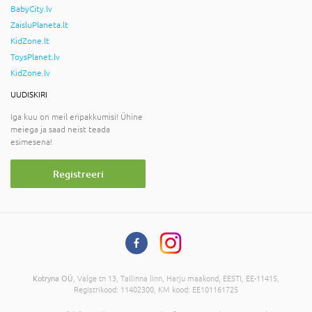
BabyCity.lv
ZaisluPlaneta.lt
KidZone.lt
ToysPlanet.lv
KidZone.lv
UUDISKIRI
Iga kuu on meil eripakkumisi! Ühine
meiega ja saad neist teada
esimesena!
Registreeri
Kotryna OÜ
, Valge tn 13, Tallinna linn, Harju maakond, EESTI, EE-11415,
Registrikood: 11402300, KM kood: EE101161725