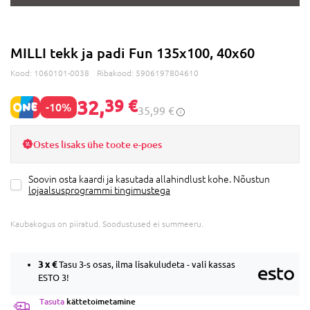
MILLI tekk ja padi Fun 135x100, 40x60
Kood:
1060101-0038
Ribakood:
5906197804610
32,
39 €
-10%
35,99 €
Ostes lisaks ühe toote e-poes
Soovin osta kaardi ja kasutada allahindlust kohe. Nõustun
lojaalsusprogrammi tingimustega
Kaubakogus on piiratud. Soodustused ei summeeru.
3 x
€
Tasu 3-s osas, ilma lisakuludeta - vali kassas
ESTO 3!
Tasuta
kättetoimetamine