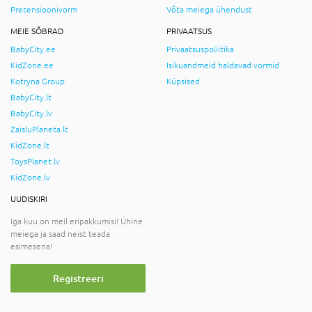
Pretensioonivorm
Võta meiega ühendust
MEIE SÕBRAD
PRIVAATSUS
BabyCity.ee
Privaatsuspoliitika
KidZone.ee
Isikuandmeid haldavad vormid
Kotryna Group
Küpsised
BabyCity.lt
BabyCity.lv
ZaisluPlaneta.lt
KidZone.lt
ToysPlanet.lv
KidZone.lv
UUDISKIRI
Iga kuu on meil eripakkumisi! Ühine
meiega ja saad neist teada
esimesena!
Registreeri