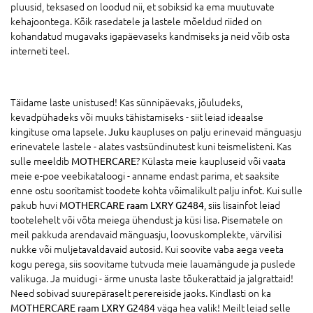
pluusid, teksased on loodud nii, et sobiksid ka ema muutuvate
kehajoontega. Kõik rasedatele ja lastele mõeldud riided on
kohandatud mugavaks igapäevaseks kandmiseks ja neid võib osta
interneti teel.
Täidame laste unistused! Kas sünnipäevaks, jõuludeks,
kevadpühadeks või muuks tähistamiseks - siit leiad ideaalse
kingituse oma lapsele.
Juku
kaupluses on palju erinevaid mänguasju
erinevatele lastele - alates vastsündinutest kuni teismelisteni. Kas
sulle meeldib
MOTHERCARE
? Külasta meie kaupluseid või vaata
meie e-poe veebikataloogi - anname endast parima, et saaksite
enne ostu sooritamist toodete kohta võimalikult palju infot. Kui sulle
pakub huvi
MOTHERCARE raam LXRY G2484
, siis lisainfot leiad
tootelehelt või võta meiega ühendust ja küsi lisa. Pisematele on
meil pakkuda arendavaid mänguasju, loovuskomplekte, värvilisi
nukke või muljetavaldavaid autosid. Kui soovite vaba aega veeta
kogu perega, siis soovitame tutvuda meie lauamängude ja puslede
valikuga. Ja muidugi - ärme unusta laste tõukerattaid ja jalgrattaid!
Need sobivad suurepäraselt perereiside jaoks. Kindlasti on ka
MOTHERCARE raam LXRY G2484
väga hea valik! Meilt leiad selle