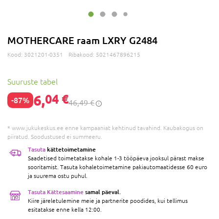
MOTHERCARE raam LXRY G2484
Kood:
3021201-0351
Ribakood:
5021467896215
Suuruste tabel
6,
04 €
-87%
46,49 €
* www.jukukeskus.ee enne kampaaniat kehtinud tavahind. Kaubakogus on
piiratud. Soodustused ei summeeru.
Tasuta
kättetoimetamine
Saadetised toimetatakse kohale 1-3 tööpäeva jooksul pärast makse
sooritamist. Tasuta kohaletoimetamine pakiautomaatidesse 60 euro
ja suurema ostu puhul.
Tasuta Kättesaamine
samal päeval.
Kiire järeletulemine meie ja partnerite poodides, kui tellimus
esitatakse enne kella 12:00.