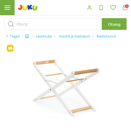
0
Otsing
Tagasi
Lastetuba
Voodid ja madratsid
Beebikorvid
ALLAHINDLUS