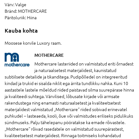
Värv:
Valge
Bränd:
MOTHERCARE
Päritoluriik:
Hiina
Kauba kohta
Moosese korvile Luxory raam.
MOTHERCARE
Mothercare lasteriided on valmistatud eriti õrnadest
ja naturaalsetest materjalidest, kaunistatud
subtiilsete detailide ja tikanditega. Pudipõlledel on integreeritud
kindad ja trukid ei sisalda niklit ega ärrita tundlikku nahka. Kuni 10
aastastele lastele mõeldud riided paistavad silma suurepärase hinna
ja kvaliteedi suhtega. Värvilised, lõbusate kirjade või armsate
rakendustega ning enamasti naturaalsetest ja kvaliteetsetest
materjalidest valmistatud „Mothercare“ riided sobivad erinevatel
puhkudel – lasteaeda, kooli, õue või valmistudes eriliseks pidulikuks
sündmuseks. Palju tähelepanu pööratakse ka emade rõivastele.
„Mothercare“ rõivad rasedatele on valmistatud suurepärastest,
kvaliteetsetest materjalidest. Rinnaga toitmiseks kohandatud