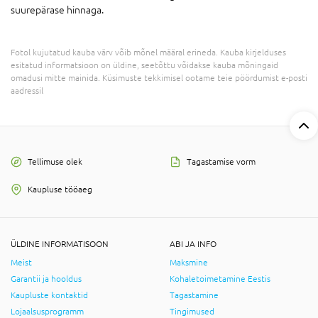
suurepärase hinnaga.
Fotol kujutatud kauba värv võib mõnel määral erineda. Kauba kirjelduses
esitatud informatsioon on üldine, seetõttu võidakse kauba mõningaid
omadusi mitte mainida. Küsimuste tekkimisel ootame teie pöördumist e-posti
aadressil
Tellimuse olek
Tagastamise vorm
Kaupluse tööaeg
ÜLDINE INFORMATISOON
ABI JA INFO
Meist
Maksmine
Garantii ja hooldus
Kohaletoimetamine Eestis
Kaupluste kontaktid
Tagastamine
Lojaalsusprogramm
Tingimused