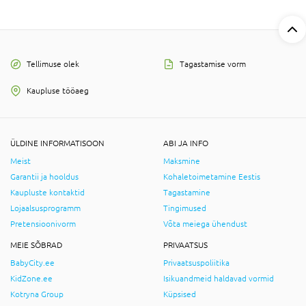
Tellimuse olek
Tagastamise vorm
Kaupluse tööaeg
ÜLDINE INFORMATISOON
ABI JA INFO
Meist
Maksmine
Garantii ja hooldus
Kohaletoimetamine Eestis
Kaupluste kontaktid
Tagastamine
Lojaalsusprogramm
Tingimused
Pretensioonivorm
Võta meiega ühendust
MEIE SÕBRAD
PRIVAATSUS
BabyCity.ee
Privaatsuspoliitika
KidZone.ee
Isikuandmeid haldavad vormid
Kotryna Group
Küpsised