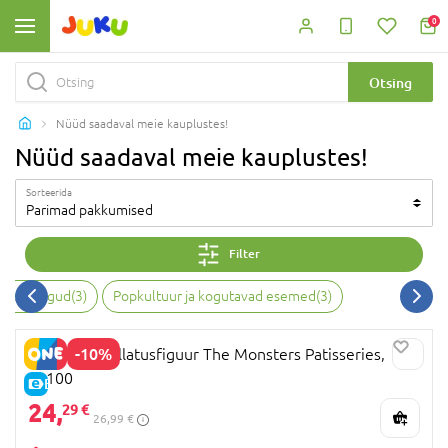
0
Otsing
Nüüd saadaval meie kauplustes!
Nüüd saadaval meie kauplustes!
Sorteerida
Parimad pakkumised
Filter
gelasmängud
(
3
)
Popkultuur ja kogutavad esemed
(
3
)
-10%
POP MART üllatusfiguur The Monsters Patisseries,
11100
E-HIND
24,
29 €
26,99 €