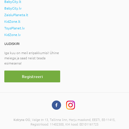
BabyCity.lt
BabyCity.lv
ZaisluPlaneta.lt
KidZone.lt
ToysPlanet.lv
KidZone.lv
UUDISKIRI
Iga kuu on meil eripakkumisi! Ühine
meiega ja saad neist teada
esimesena!
Registreeri
Kotryna OÜ
, Valge tn 13, Tallinna linn, Harju maakond, EESTI, EE-11415,
Registrikood: 11402300, KM kood: EE101161725