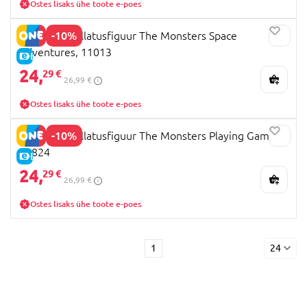
Ostes lisaks ühe toote e-poes
-10%
POP MART üllatusfiguur The Monsters Space
Adventures, 11013
E-HIND
24,
29 €
26,99 €
Ostes lisaks ühe toote e-poes
-10%
POP MART üllatusfiguur The Monsters Playing Games,
10824
E-HIND
24,
29 €
26,99 €
Ostes lisaks ühe toote e-poes
1
24