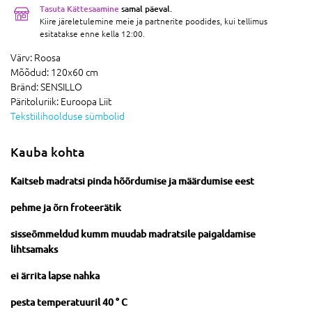
Tasuta Kättesaamine
samal päeval.
Kiire järeletulemine meie ja partnerite poodides, kui tellimus
esitatakse enne kella 12:00.
Värv:
Roosa
Mõõdud:
120x60 cm
Bränd:
SENSILLO
Päritoluriik:
Euroopa Liit
Tekstiilihoolduse sümbolid
Kauba kohta
Kaitseb madratsi pinda hõõrdumise ja määrdumise eest
pehme ja õrn froteerätik
sisseõmmeldud kumm muudab madratsile paigaldamise
lihtsamaks
ei ärrita lapse nahka
pesta temperatuuril 40 ° C