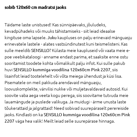
sobib 120x60 cm madratsi jaoks
Täidame laste unistused! Kas sünnipäevaks, jõuludeks,
kevadpühadeks või muuks tähistamiseks - siit leiad ideaalse
kingituse oma lapsele.
Juku
kaupluses on palju erinevaid mänguasju
erinevatele lastele - alates vastsündinutest kuni teismelisteni. Kas
sulle meeldib
SENSILLO
? Külasta meie kaupluseid või vaata meie e-
poe veebikataloogi - anname endast parima, et saaksite enne ostu
sooritamist toodete kohta võimalikult palju infot. Kui sulle pakub
huvi
SENSILLO kummiga voodilina 120x60cm Pink 2207
, siis
lisainfot leiad tootelehelt või võta meiega ühendust ja küsi lisa.
Pisematele on meil pakkuda arendavaid mänguasju,
loovuskomplekte, värvilisi nukke või muljetavaldavaid autosid. Kui
soovite vaba aega veeta kogu perega, siis soovitame tutvuda meie
lauamängude ja puslede valikuga. Ja muidugi - ärme unusta laste
tõukerattaid ja jalgrattaid! Need sobivad suurepäraselt perereiside
jaoks. Kindlasti on ka
SENSILLO kummiga voodilina 120x60cm Pink
2207
väga hea valik! Meilt leiad selle suurepärase hinnaga.