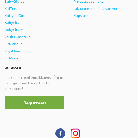
BabyCity.ee
Privaatsuspoliitika
KidZone.ee
Isikuandmeid haldavad vormid
Kotryna Group
Küpsised
BabyCity.lt
BabyCity.lv
ZaisluPlaneta.lt
KidZone.lt
ToysPlanet.lv
KidZone.lv
UUDISKIRI
Iga kuu on meil eripakkumisi! Ühine
meiega ja saad neist teada
esimesena!
Registreeri