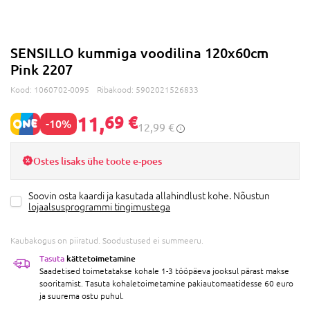
SENSILLO kummiga voodilina 120x60cm
Pink 2207
Kood:
1060702-0095
Ribakood:
5902021526833
11,
69 €
-10%
12,99 €
Ostes lisaks ühe toote e-poes
Soovin osta kaardi ja kasutada allahindlust kohe. Nõustun
lojaalsusprogrammi tingimustega
Kaubakogus on piiratud. Soodustused ei summeeru.
Tasuta
kättetoimetamine
Saadetised toimetatakse kohale 1-3 tööpäeva jooksul pärast makse
sooritamist. Tasuta kohaletoimetamine pakiautomaatidesse 60 euro
ja suurema ostu puhul.