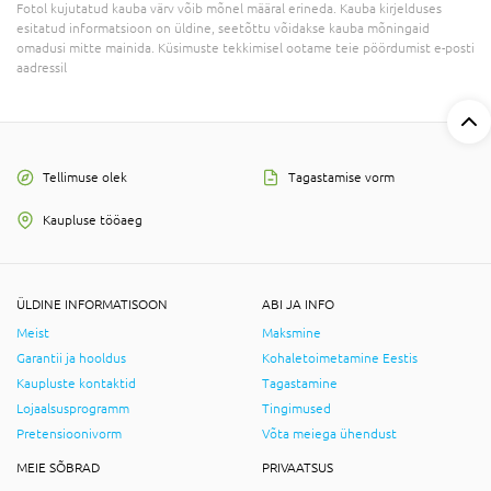
Fotol kujutatud kauba värv võib mõnel määral erineda. Kauba kirjelduses
esitatud informatsioon on üldine, seetõttu võidakse kauba mõningaid
omadusi mitte mainida. Küsimuste tekkimisel ootame teie pöördumist e-posti
aadressil
Tellimuse olek
Tagastamise vorm
Kaupluse tööaeg
ÜLDINE INFORMATISOON
ABI JA INFO
Meist
Maksmine
Garantii ja hooldus
Kohaletoimetamine Eestis
Kaupluste kontaktid
Tagastamine
Lojaalsusprogramm
Tingimused
Pretensioonivorm
Võta meiega ühendust
MEIE SÕBRAD
PRIVAATSUS