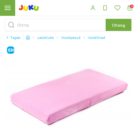
0
Otsing
Tagasi
Lastetuba
Voodipesud
Voodilinad
E-HIND