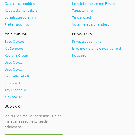
Garantii ja hooldus
Kohaletoimetamine Eestis
Kaupluste kontaktid
Tagastamine
Lojaalsusprogramm
Tingimused
Pretensioonivorm
Võta meiega ühendust
MEIE SÕBRAD
PRIVAATSUS
BabyCity.ee
Privaatsuspoliitika
KidZone.ee
Isikuandmeid haldavad vormid
Kotryna Group
Küpsised
BabyCity.lt
BabyCity.lv
ZaisluPlaneta.lt
KidZone.lt
ToysPlanet.lv
KidZone.lv
UUDISKIRI
Iga kuu on meil eripakkumisi! Ühine
meiega ja saad neist teada
esimesena!