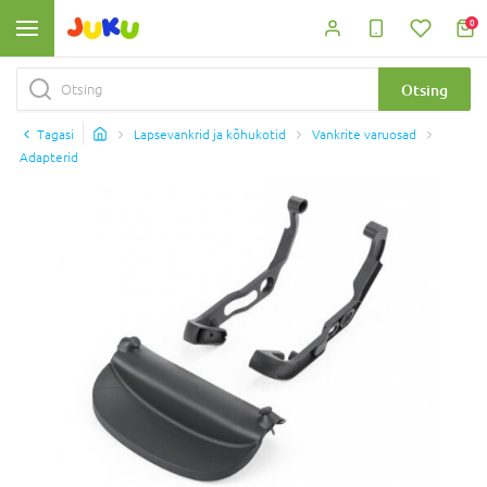
0
Otsing
Tagasi
Lapsevankrid ja kõhukotid
Vankrite varuosad
Adapterid