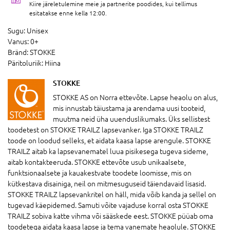
Kiire järeletulemine meie ja partnerite poodides, kui tellimus
esitatakse enne kella 12:00.
Sugu:
Unisex
Vanus:
0+
Bränd:
STOKKE
Päritoluriik:
Hiina
STOKKE
STOKKE AS on Norra ettevõte. Lapse heaolu on alus,
mis innustab täiustama ja arendama uusi tooteid,
muutma neid üha uuenduslikumaks. Üks sellistest
toodetest on STOKKE TRAILZ lapsevanker. Iga STOKKE TRAILZ
toode on loodud selleks, et aidata kaasa lapse arengule. STOKKE
TRAILZ aitab ka lapsevanematel luua pisikesega tugeva sideme,
aitab kontakteeruda. STOKKE ettevõte usub unikaalsete,
funktsionaalsete ja kauakestvate toodete loomisse, mis on
kütkestava disainiga, neil on mitmesuguseid täiendavaid lisasid.
STOKKE TRAILZ lapsevankritel on häll, mida võib kanda ja sellel on
tugevad käepidemed. Samuti võite vajaduse korral osta STOKKE
TRAILZ sobiva katte vihma või sääskede eest. STOKKE püüab oma
toodetega aidata kaasa lapse ja tema vanemate heaolule. STOKKE