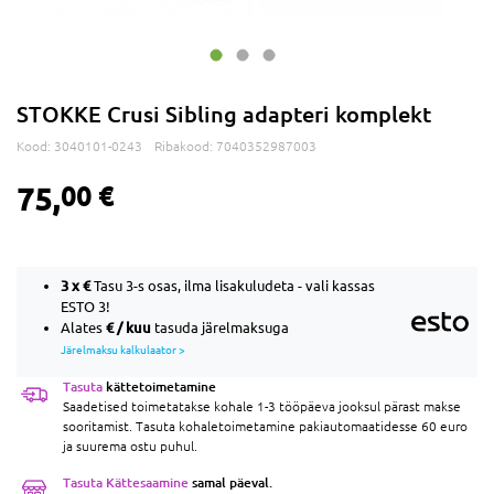
STOKKE Crusi Sibling adapteri komplekt
Kood:
3040101-0243
Ribakood:
7040352987003
75,
00 €
3 x
€
Tasu 3-s osas, ilma lisakuludeta - vali kassas
ESTO 3!
€ / kuu
Alates
tasuda järelmaksuga
Järelmaksu kalkulaator >
Tasuta
kättetoimetamine
Saadetised toimetatakse kohale 1-3 tööpäeva jooksul pärast makse
sooritamist. Tasuta kohaletoimetamine pakiautomaatidesse 60 euro
ja suurema ostu puhul.
Tasuta Kättesaamine
samal päeval.