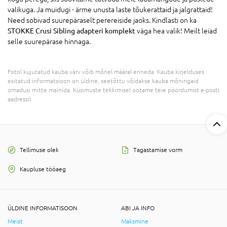
valikuga. Ja muidugi - ärme unusta laste tõukerattaid ja jalgrattaid!
Need sobivad suurepäraselt perereiside jaoks. Kindlasti on ka
STOKKE Crusi Sibling adapteri komplekt
väga hea valik! Meilt leiad
selle suurepärase hinnaga.
Fotol kujutatud kauba värv võib mõnel määral erineda. Kauba kirjelduses
esitatud informatsioon on üldine, seetõttu võidakse kauba mõningaid
omadusi mitte mainida. Küsimuste tekkimisel ootame teie pöördumist e-posti
aadressil
Tellimuse olek
Tagastamise vorm
Kaupluse tööaeg
ÜLDINE INFORMATISOON
ABI JA INFO
Meist
Maksmine