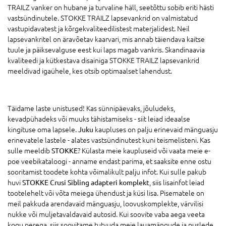
TRAILZ vanker on hubane ja turvaline häll, seetõttu sobib eriti hästi
vastsündinutele. STOKKE TRAILZ lapsevankrid on valmistatud
vastupidavatest ja kõrgekvaliteedilistest materjalidest. Neil
lapsevankritel on äravõetav kaarvari, mis annab täiendava kaitse
tuule ja päiksevalguse eest kui laps magab vankris. Skandinaavia
kvaliteedi ja kütkestava disainiga STOKKE TRAILZ lapsevankrid
meeldivad igaühele, kes otsib optimaalset lahendust.
Täidame laste unistused! Kas sünnipäevaks, jõuludeks,
kevadpühadeks või muuks tähistamiseks - siit leiad ideaalse
kingituse oma lapsele.
Juku
kaupluses on palju erinevaid mänguasju
erinevatele lastele - alates vastsündinutest kuni teismelisteni. Kas
sulle meeldib
STOKKE
? Külasta meie kaupluseid või vaata meie e-
poe veebikataloogi - anname endast parima, et saaksite enne ostu
sooritamist toodete kohta võimalikult palju infot. Kui sulle pakub
huvi
STOKKE Crusi Sibling adapteri komplekt
, siis lisainfot leiad
tootelehelt või võta meiega ühendust ja küsi lisa. Pisematele on
meil pakkuda arendavaid mänguasju, loovuskomplekte, värvilisi
nukke või muljetavaldavaid autosid. Kui soovite vaba aega veeta
kogu perega, siis soovitame tutvuda meie lauamängude ja puslede