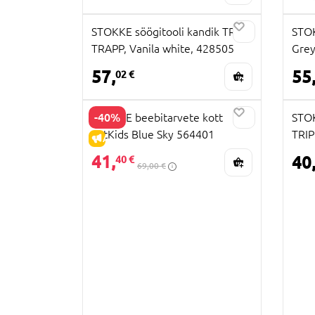
STOKKE söögitooli kandik TRIPP
STOK
TRAPP, Vanila white, 428505
Grey
57,
55
02 €
-40%
STOKKE beebitarvete kott
STOK
JetKids Blue Sky 564401
TRIP
ALLAHINDLUS
41,
40
40 €
69,00 €