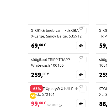
STOKKE beebivann FLEXIBATH
STOK
X-Large, Sandy Beige, 535912
TRIP
69,
59
00 €
söögitool TRIPP TRAPP
söög
Whitewash 100105
100
259,
25
00 €
-63%
STOKKE Xplory® X häll Rich
STO
Black, 572101
XL, 
ALLAHINDLUS
99,
88
00 €
269,00 €