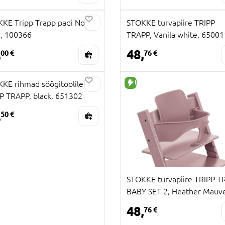
KE Tripp Trapp padi Nordic
STOKKE turvapiire TRIPP
, 100366
TRAPP, Vanila white, 65001
,
48,
00 €
76 €
UUS TOODE
KE rihmad söögitoolile
P TRAPP, black, 651302
,
50 €
STOKKE turvapiire TRIPP T
BABY SET 2, Heather Mauv
650010
48,
76 €