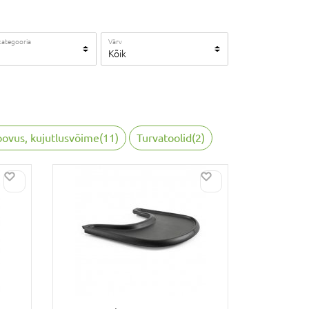
kategooria
Värv
Kõik
 loovus, kujutlusvõime
(
11
)
Turvatoolid
(
2
)