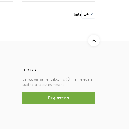
Näita
24
UUDISKIRI
Iga kuu on meil eripakkumisi! Ühine meiega ja
saad neist teada esimesena!
Registreeri