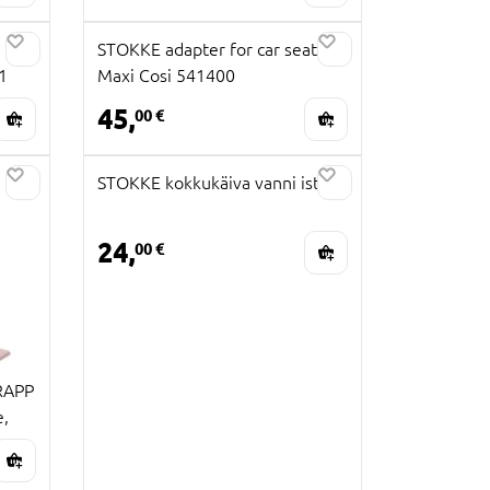
STOKKE adapter for car seat
1
Maxi Cosi 541400
45,
00 €
STOKKE kokkukäiva vanni iste
24,
00 €
RAPP
e,