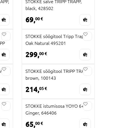
RAPP,
STOKKE salve TRIPP TRAPP,
black, 428502
69,
00 €
STOKKE söögitool Tripp Trapp
IPP
Oak Natural 495201
299,
00 €
APP,
STOKKE söögitool TRIPP TRAPP,
brown, 100143
214,
05 €
STOKKE istumisosa YOYO 6+,
Ginger, 646406
65,
00 €