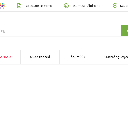
Tagastamise vorm
Tellimuse jälgimine
Kaup
ANIAD
Uued tooted
Lõpumüük
Õuemänguasja