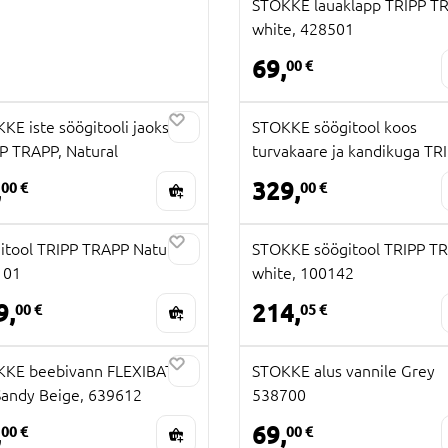
STOKKE lauaklapp TRIPP T
white, 428501
69,
00 €
KE iste söögitooli jaoks
STOKKE söögitool koos
P TRAPP, Natural
turvakaare ja kandikuga TR
TRAPP, natural, 685300
,
329,
00 €
00 €
itool TRIPP TRAPP Natural
STOKKE söögitool TRIPP TR
101
white, 100142
9,
214,
00 €
05 €
KKE beebivann FLEXIBATH
STOKKE alus vannile Grey
Sandy Beige, 639612
538700
,
69,
00 €
00 €