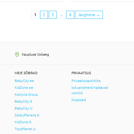
1
2
3
...
6
Järgmine
→
Kaupluse tööaeg
MEIE SÕBRAD
PRIVAATSUS
BabyCity.ee
Privaatsuspoliitika
s
KidZone.ee
Isikuandmeid haldavad
vormid
Kotryna Group
Küpsised
BabyCity.lt
BabyCity.lv
ZaisluPlaneta.lt
KidZone.lt
ToysPlanet.lv