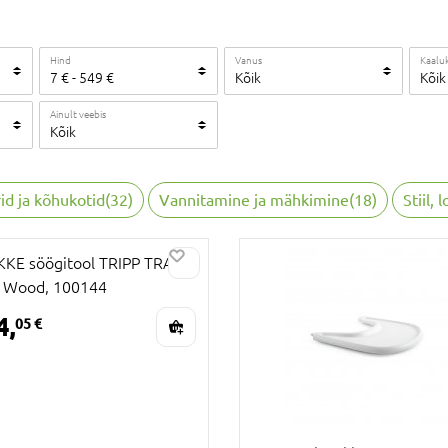
Hind
Vanus
Kaalu
7
€
-
549
€
Kõik
Kõik
Ainult veebis
Kõik
id ja kõhukotid
(
32
)
Vannitamine ja mähkimine
(
18
)
Stiil,
KE söögitool TRIPP TRAPP,
 Wood, 100144
4,
05 €