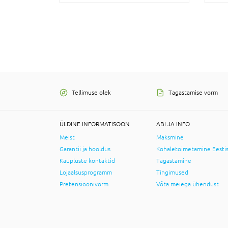
Tellimuse olek
Tagastamise vorm
ÜLDINE INFORMATISOON
ABI JA INFO
Meist
Maksmine
Garantii ja hooldus
Kohaletoimetamine Eesti
Kaupluste kontaktid
Tagastamine
Lojaalsusprogramm
Tingimused
Pretensioonivorm
Võta meiega ühendust