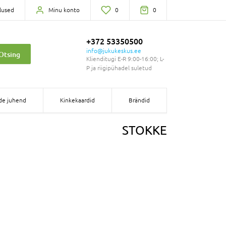
lused
Minu konto
0
0
+372 53350500
info@jukukeskus.ee
Otsing
Klienditugi E-R 9:00-16:00; L-
P ja riigipühadel suletud
de juhend
Kinkekaardid
Brändid
STOKKE