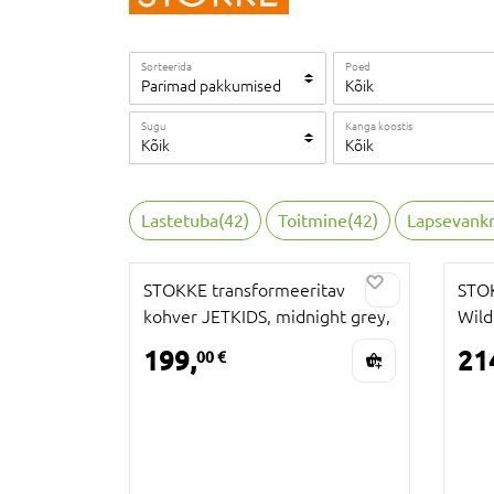
Sorteerida
Poed
Parimad pakkumised
Kõik
Sugu
Kanga koostis
Kõik
Kõik
Lastetuba
(
42
)
Toitmine
(
42
)
Lapsevankr
STOKKE transformeeritav
STOK
kohver JETKIDS, midnight grey,
Wild
681305
199,
21
00 €