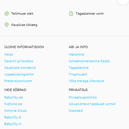
Tellimuse olek
Tagastamise vorm
Kaupluse tööaeg
ÜLDINE INFORMATISOON
ABI JA INFO
Meist
Maksmine
Garantii ja hooldus
Kohaletoimetamine Eestis
Kaupluste kontaktid
Tagastamine
Lojaalsusprogramm
Tingimused
Pretensioonivorm
Võta meiega ühendust
MEIE SÕBRAD
PRIVAATSUS
BabyCity.ee
Privaatsuspoliitika
KidZone.ee
Isikuandmeid haldavad vormid
Kotryna Group
Küpsised
BabyCity.lt
BabyCity.lv