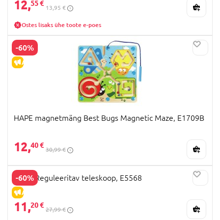
12,
55 €
13,95 €
Ostes lisaks ühe toote e-poes
-60%
ALLAHINDLUS
HAPE magnetmäng Best Bugs Magnetic Maze, E1709B
12,
40 €
30,99 €
-60%
HAPE Reguleeritav teleskoop, E5568
ALLAHINDLUS
11,
20 €
27,99 €