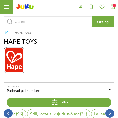
0
Otsing
HAPE TOYS
HAPE TOYS
Sorteerida
Parimad pakkumised
Filter
sematele
(
96
)
Stiil, loovus, kujutlusvõime
(
31
)
Lauamängud