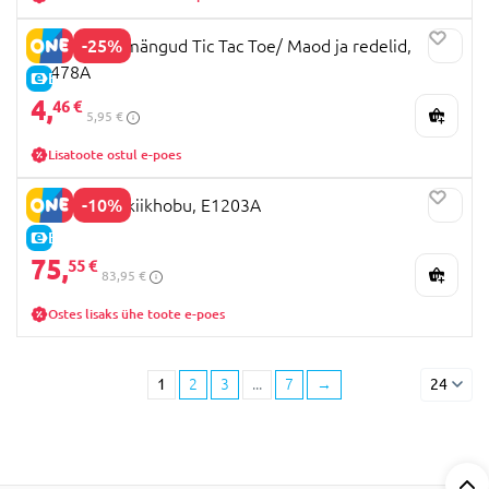
-25%
HAPE 2 in 1 mängud Tic Tac Toe/ Maod ja redelid,
E0478A
E-HIND
4,
46 €
5,95 €
Lisatoote ostul e-poes
-10%
HAPE 2-in-1 kiikhobu, E1203A
E-HIND
75,
55 €
83,95 €
Ostes lisaks ühe toote e-poes
1
2
3
...
7
→
24