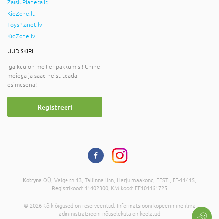
ZaisluPlaneta.lt
KidZone.lt
ToysPlanet.lv
KidZone.lv
UUDISKIRI
Iga kuu on meil eripakkumisi! Ühine
meiega ja saad neist teada
esimesena!
Registreeri
Kotryna OÜ
, Valge tn 13, Tallinna linn, Harju maakond, EESTI, EE-11415,
Registrikood: 11402300, KM kood: EE101161725
© 2026 Kõik õigused on reserveeritud. Informatsiooni kopeerimine ilma
administratsiooni nõusolekuta on keelatud