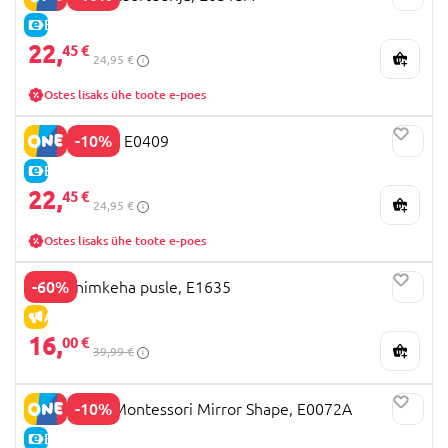
E-HIND
22,
45 €
24,95 €
Ostes lisaks ühe toote e-poes
-10%
HAPE Klotsid E0409
E-HIND
22,
45 €
24,95 €
Ostes lisaks ühe toote e-poes
-60%
HAPE inimkeha pusle, E1635
ALLAHINDLUS
16,
00 €
39,99 €
-10%
HAPE pusle Montessori Mirror Shape, E0072A
E-HIND