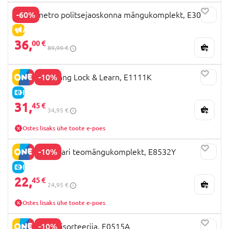
-60%
HAPE metro politsejaoskonna mängukomplekt, E3050
ALLAHINDLUS
36,
00 €
89,99 €
-10%
HAPE lauamäng Lock & Learn, E1111K
E-HIND
31,
45 €
34,95 €
Ostes lisaks ühe toote e-poes
-10%
HAPE trummari teomängukomplekt, E8532Y
E-HIND
22,
45 €
24,95 €
Ostes lisaks ühe toote e-poes
-10%
HAPE kujundisorteerija, E0515A