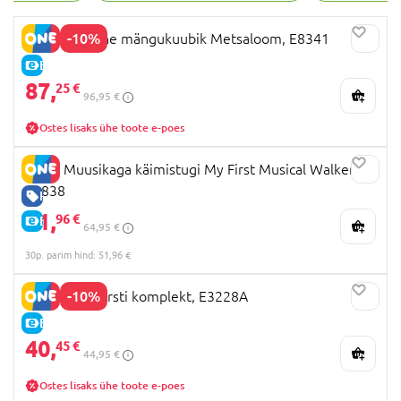
-10%
HAPE värviline mängukuubik Metsaloom, E8341
E-HIND
87,
25 €
96,95 €
Ostes lisaks ühe toote e-poes
HAPE Muusikaga käimistugi My First Musical Walker,
E0838
HEA HIND
51,
96 €
E-HIND
64,95 €
30p. parim hind: 51,96 €
-10%
HAPE väike arsti komplekt, E3228A
E-HIND
40,
45 €
44,95 €
Ostes lisaks ühe toote e-poes