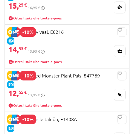
15,
25 €
16,95 €
Ostes lisaks ühe toote e-poes
-10%
HAPE Mullitav vaal, E0216
E-HIND
14,
35 €
15,95 €
Ostes lisaks ühe toote e-poes
-10%
HAPE koletised Monster Plant Pals, 847769
E-HIND
12,
55 €
13,95 €
Ostes lisaks ühe toote e-poes
-10%
HAPE nupupusle taluõu, E1408A
E-HIND