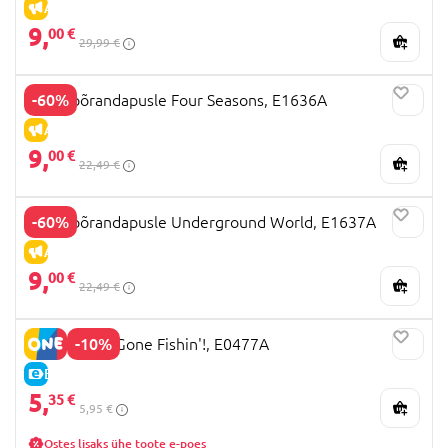
ALLAHINDLUS
9,
00 €
29,99 €
-60%
HAPE põrandapusle Four Seasons, E1636A
ALLAHINDLUS
9,
00 €
22,49 €
-60%
HAPE põrandapusle Underground World, E1637A
ALLAHINDLUS
9,
00 €
22,49 €
-10%
HAPE mäng Gone Fishin'!, E0477A
E-HIND
5,
35 €
5,95 €
Ostes lisaks ühe toote e-poes