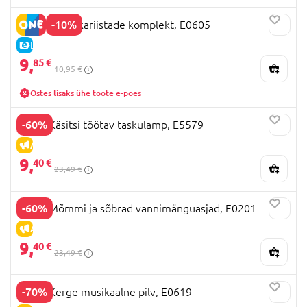
-10%
HAPE muusikariistade komplekt, E0605
E-HIND
9,
85 €
10,95 €
Ostes lisaks ühe toote e-poes
-60%
HAPE Käsitsi töötav taskulamp, E5579
ALLAHINDLUS
9,
40 €
23,49 €
-60%
HAPE Mõmmi ja sõbrad vannimänguasjad, E0201
ALLAHINDLUS
9,
40 €
23,49 €
-70%
HAPE Kerge musikaalne pilv, E0619